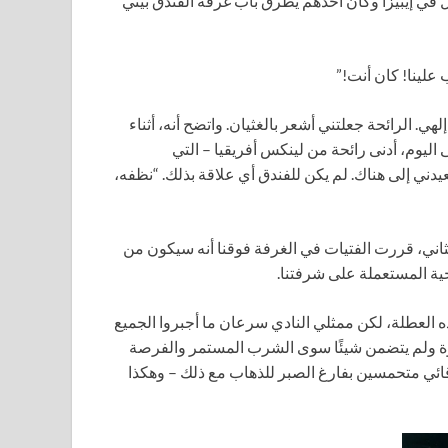
ل في إيبيزا وكان أحدهم يطرق باب غرفة الفندق بيني
علينا! كان أنت!”
لهي. الرائحة جعلتني أشعر بالغثيان. واتضح أنه، أثناء
 اليوم، أدنى رائحة من لينكس أفريقيا – التي
ني إلى هناك. لم يكن للفندق أي علاقة بذلك. “نظفه،
لثاني، قررت الفتيات في الغرفة فوقنا أنه سيكون من
 العطلة، لكن ممثلي النادي سرعان ما أجبروا الجميع
وة ولم يتضمن شيئًا سوى الشرب المستمر والفرصة
ائي متحمسين بفارغ الصبر للذهاب مع ذلك – وهكذا