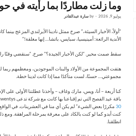
وما زلت مطاردًا بما رأيته في ح
يوليو 9, 2026
-
by
سارة عبدالقادر
“أولاً، الأخبار السيئة،” صرخ ممثل نادينا الأيرلندي المزعج بينما كا
الأندية الرائعة: أمينيسيا، سبايس، باتشا… إنها مغلقة!”
سقط صمت محير. “لكن الأخبار الجيدة؟” صرخ. “سنقضي وقتًا رائع
هتفت المجموعة من الأولاد والبنات الموجودين، ومعظمهم ربما لم 
مجموعتي… حسنًا، لست متأكدًا مما إذا كانت لدينا خطة.
كنا أربعة – أنا، ويس، مارك وغاف – وأخذنا عطلتنا الأولى على ال
باقة عيد الفصح التي تم إقناعنا بها كانت مع شركة تدعى 2wentys، وكان يمكن أن يكون شعارها: “لمن يجد
30
مكررًا بعض الشيء.” لم يكن أي منا في العشرينات. في الواقع
كنت أبدو كما لو كنت بالكاد على معرفة بمرحلة المراهقة. ومع ذلك، 
انطلقنا.