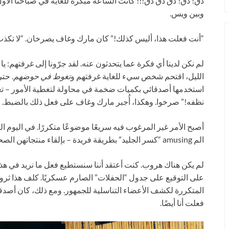
دق! دق! دق دق دق!!! كانت الساعة مبكرة للغاية في صباحنا الأو
وبين ويس.
“أنت فعلت هذا، أليس كذلك!” كان مارك وغاف يصرخان. “لا تكذب 
لم نكن لدينا أي فكرة عما يتحدثون عنه. لقد جرّونا إلى غرفتهم: يا إ
الليل، اقتحم شخص سيء للغاية غرفتهم و
تغوط في حوضهم
. حتى
استخدمها أصدقائي بكميات ضخمة في محاولة لتغطية الأمور – تعيد
نظفه!” صرخوا. وهكذا، أُجبر مارك وغاف على فعل ذلك بالضبط.
أصبح الأمر غير المرغوب فيه سريعًا موضوعًا متكررًا. في اليوم ا
الم amusing “كسر الجليد” بطريقة فريدة – بإلقاء منتجاتهن الصحية المستعملة على شرفتنا.
لم يكن هناك هروب. كنت أعتقد أننا سنستطيع فعل ما نريد في هذه
على التوقيع على جدول “الحفلات” الصارم عسكريًا. كلف هذا ثر
المتكررة لكشف الأعضاء التناسلية للجمهور. ومع ذلك، كان أصدق
فعلت أنا أيضًا.