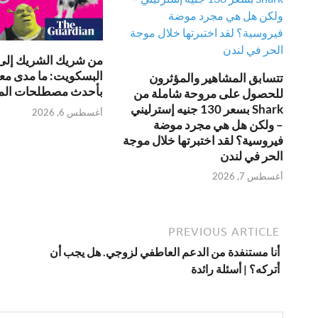
من شريك الشريك إلى
البسكويت: ما مدى مع
تتسابق المشاهير والمؤثرون
بأحدث مصطلحات الم
للحصول على مروحة شاملة من
Shark بسعر 130 جنيه إسترليني
أغسطس 6, 2026
– ولكن هل هي مجرد موضة
فيروسية؟ لقد اختبرتها خلال موجة
الحر في لندن
أغسطس 7, 2026
PREVIOUS ARTICLE
أنا مستنفدة من الدعم العاطفي لزوجي. هل يجب أن
أتركه؟ | أسئلة رائدة