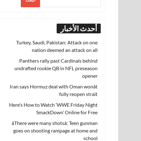
البحث
أحدث الأخبار
Turkey, Saudi, Pakistan: Attack on one
nation deemed an attack on all
Panthers rally past Cardinals behind
undrafted rookie QB in NFL preseason
opener
Iran says Hormuz deal with Oman wonât
fully reopen strait
Here’s How to Watch ‘WWE Friday Night
SmackDown’ Online for Free
âThere were many shotsâ: Teen gunman
goes on shooting rampage at home and
school