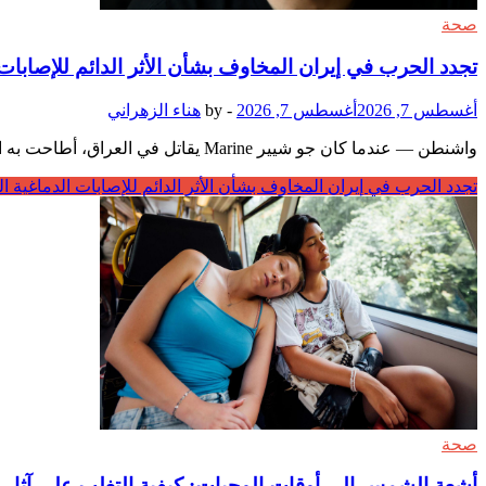
صحة
تجدد الحرب في إيران المخاوف بشأن الأثر الدائم للإصابات 
أغسطس 7, 2026
أغسطس 7, 2026
-
by
هناء الزهراني
واشنطن — عندما كان جو شيير Marine يقاتل في العراق، أطاحت به انفجار قذيفة هاون من العدو وجعلته يتقيأ. نهض واستمر رغم صداع شديد. عندما ضربت قنبلة على جانب الطريق …
تجدد الحرب في إيران المخاوف بشأن الأثر الدائم للإصابات الدماغية ا
صحة
أشعة الشمس إلى أوقات الوجبات: كيفية التغلب على آثار ا