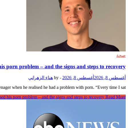
صحة
 porn problem – and the signs and steps to recovery
أغسطس 8, 2026
أغسطس 8, 2026
-
by
هناء الزهراني
er when he realised he had a problem with porn. “Every time I sat …
 his porn problem – and the signs and steps to recovery
Read More