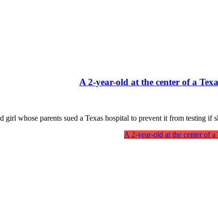
A 2-year-old at the center of a Texa
l whose parents sued a Texas hospital to prevent it from testing if sh
A 2-year-old at the center of a