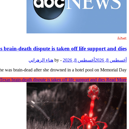
صحة
s brain-death dispute is taken off life support and dies
أغسطس 8, 2026
أغسطس 8, 2026
-
by
هناء الزهراني
e was brain-dead after she drowned in a hotel pool on Memorial Day …
 Texas brain-death dispute is taken off life support and dies
Read More