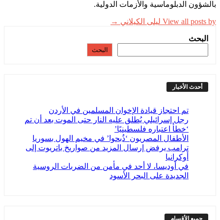
بالشؤون الدبلوماسية والأزمات الدولية.
View all posts by ليلى الكيلاني →
البحث
البحث
أحدث الأخبار
تم احتجاز قيادة الإخوان المسلمين في الأردن
رجل إسرائيلي يُطلق عليه النار حتى الموت بعد أن تم
‘خطأ اعتباره فلسطينيًا’
الأطفال المصريون ‘ذُبحوا’ في مخيم الهول بسوريا
ترامب يرفض إرسال المزيد من صواريخ باتريوت إلى
أوكرانيا
في أوديسا، لا أحد في مأمن من الضربات الروسية
الجديدة على البحر الأسود
جميع الأقسام