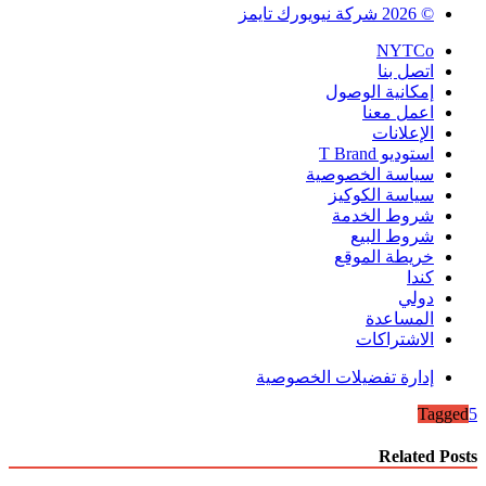
©
2026
شركة نيويورك تايمز
NYTCo
اتصل بنا
إمكانية الوصول
اعمل معنا
الإعلانات
استوديو T Brand
سياسة الخصوصية
سياسة الكوكيز
شروط الخدمة
شروط البيع
خريطة الموقع
كندا
دولي
المساعدة
الاشتراكات
إدارة تفضيلات الخصوصية
Tagged
5
Related Posts