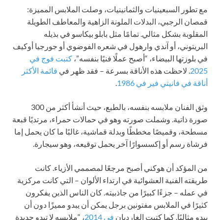
مع تطور السبعينيات والثمانينيات، وصلت الملابس المميزة:
قمصان الرجبي، البدلات الملونة الزاهية والمعاطف الطويلة
المقلوبة بشكل مثالي. تمامًا مثل بابلو بيكاسو في بذيله
البريتوني، أو آندي وارهول في شعره الفوضوي أو جورجيا أوكيف
في بلوزتها البيضاء، “أصبح عملًا فنيًا بنفسه”،
كتبت فوج في
2025
. لاحظت هذه الأناقة بسرعة – فقد ظهر في
قائمة الأكثر
أناقة في فانيتي فير في 1986
.
وثق الفنان ملابسه بنفسه، بالطبع، حيث أنشأ أكثر من 300
صورة ذاتية. وشملت صورته وهو في حمالات حمراء، مرتديًا قبعة
مسطحة، وقميصًا مخططًا وبدلة قماشية، غالبًا ما كان يحمل إما
فرشاة رسم أو إكسسوارًا آخر يحمل توقيعه، وهو سيجارة.
من المؤكد أن هوكني أصبح مرجعًا لمصممي الأزياء. كانت
طريقته الفنية العشوائية في ارتداء الألوان – التي كانت مركزية
في عمله – جزءًا كبيرًا من جاذبيته. كان الناس الذين يفكرون
كثيرًا في الملابس مفتونين برجل يمكن أن يبدو مميزًا دون أن
يبدو مثاليًا. كما كتبت الغارديان
في 2014
، “ملابسه لا تبدو جديدة