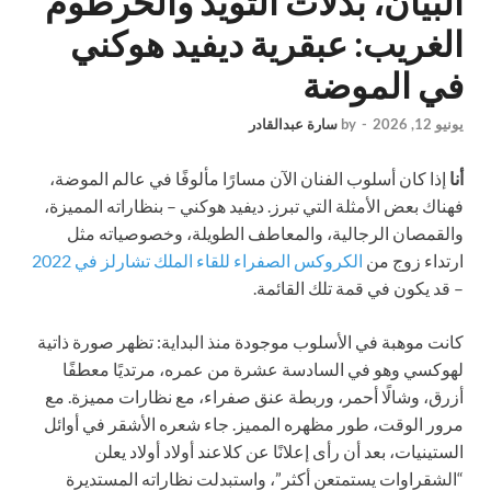
البيان، بدلات التويد والخرطوم
الغريب: عبقرية ديفيد هوكني
في الموضة
يونيو 12, 2026
-
by
سارة عبدالقادر
أنا
إذا كان أسلوب الفنان الآن مسارًا مألوفًا في عالم الموضة،
فهناك بعض الأمثلة التي تبرز. ديفيد هوكني – بنظاراته المميزة،
والقمصان الرجالية، والمعاطف الطويلة، وخصوصياته مثل
ارتداء زوج من
الكروكس الصفراء للقاء الملك تشارلز في 2022
– قد يكون في قمة تلك القائمة.
كانت موهبة في الأسلوب موجودة منذ البداية: تظهر صورة ذاتية
لهوكسي وهو في السادسة عشرة من عمره، مرتديًا معطفًا
أزرق، وشالًا أحمر، وربطة عنق صفراء، مع نظارات مميزة. مع
مرور الوقت، طور مظهره المميز. جاء شعره الأشقر في أوائل
الستينيات، بعد أن رأى إعلانًا عن كلاعند أولاد أولاد يعلن
“الشقراوات يستمتعن أكثر”، واستبدلت نظاراته المستديرة