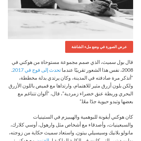
عرض الصورة في وضع ملء الشاشة
قال بول سميث، الذي صمم مجموعة مستوحاة من هوكني في
2008، نفس هذا الشعور تقريبًا عندما
تحدث إلى فوج في 2017
.
“أتذكر مرة صادفته في المدينة، وكان يرتدي بدلة مخططة،
ولكن بلون أزرق مثير للاهتمام، وارتداها مع قميص باللون الأزرق
البحري وربطة عنق خضراء زمردية”، قال، “ألوان تتناغم مع
بعضها وتبدو حيوية جدًا معًا.”
كان هوكني أيقونة للبوهمية والهيبيزم في الستينيات
والسبعينيات، وأصدقاء مع أشخاص مثل وارهول، أوسي كلارك،
مانولو بلانيك وسيسيلي بيتون. واستعاد سميث حكاية من زوجته،
بولين دينير، التي كانت في الكلية الملكية لـ
الفنون
مع هوكني: