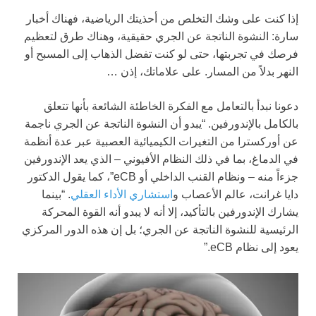
إذا كنت على وشك التخلص من أحذيتك الرياضية، فهناك أخبار
سارة: النشوة الناتجة عن الجري حقيقية، وهناك طرق لتعظيم
فرصك في تجربتها، حتى لو كنت تفضل الذهاب إلى المسبح أو
النهر بدلاً من المسار. على علاماتك، إذن …
دعونا نبدأ بالتعامل مع الفكرة الخاطئة الشائعة بأنها تتعلق
بالكامل بالإندورفين. “يبدو أن النشوة الناتجة عن الجري ناجمة
عن أوركسترا من التغيرات الكيميائية العصبية عبر عدة أنظمة
في الدماغ، بما في ذلك النظام الأفيوني – الذي يعد الإندورفين
جزءاً منه – ونظام القنب الداخلي أو eCB”، كما يقول الدكتور
دايا غرانت، عالم الأعصاب و
استشاري الأداء العقلي
. “بينما
يشارك الإندورفين بالتأكيد، إلا أنه لا يبدو أنه القوة المحركة
الرئيسية للنشوة الناتجة عن الجري؛ بل إن هذه الدور المركزي
يعود إلى نظام eCB.”