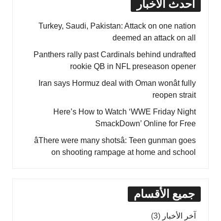
أحدث الأخبار
Turkey, Saudi, Pakistan: Attack on one nation
deemed an attack on all
Panthers rally past Cardinals behind undrafted
rookie QB in NFL preseason opener
Iran says Hormuz deal with Oman wonât fully
reopen strait
Here’s How to Watch ‘WWE Friday Night
SmackDown’ Online for Free
âThere were many shotsâ: Teen gunman goes
on shooting rampage at home and school
جميع الأقسام
آخر الأخبار
(3)