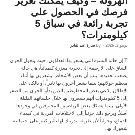
الهرولة – وكيف يمكنك تعزيز
فرصك في الحصول على
تجربة رائعة في سباق 5
كيلومترات؟
يونيو 2, 2026
-
by
سارة عبدالقادر
T
إن حالة النشوة التي يشعر بها العداؤون، حيث يتحول الجري
الشاق على الأرصفة إلى تجربة معززة كيميائياً، هي حالة
يصعب تحديدها. يبدو أن بعض الأشخاص يشعرون بها أثناء
معظم جولاتهم؛ بينما يشعر آخرون بها نادراً، أو بالكاد على
الإطلاق. يدّعي بعض المحظوظين الذين بدأوا الجري من الصفر
إلى 5 كيلومترات أنهم يشعرون بها خلال جلساتهم القليلة
الأولى، بينما يشكك بعض الرياضيين المحترفين في وجودها
أصلاً. ويرجع ذلك جزئياً إلى الاختلافات الفردية في كيمياء
الدماغ، وجزئياً لأن طريقة تدريبك لها تأثير كبير على احتمالية
شعورك بها.