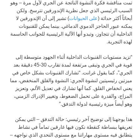
تمت مناقشة فكرة النشوة الناتجة عن الجري لأول مرة – وهو
السبب الرئيسي الذي جعل نظرية الإندورفين تترسخ. ولكن
أبحاثاً أكثر حداثة (
على الحيوانات
) تشير إلى أن الإندورفين لا
يمكنه عبور الحاجز الدموي الدماغي. بينما يمكن للقنبونات
الداخلية أن تتجاوز، وتبدو أنها الآلية الرئيسية للجوانب الحاسمة
لهذه التجربة.
“تزيد مستويات القنبونات الداخلية أثناء الجهود متوسطة إلى
قوية في الجري وتبقى مرتفعة لمدة تقارب 30-45 دقيقة بعد
الجري”، كما يقول غرانت. “تشارك القنبونات بشكل خاص في
ميزتين رئيسيتين لنشوة الجري: النشوة والقلق المنخفض، مما
يعني انخفاض القلق. كما أنها تشارك في تعديل الألم، وتعزيز
المزاج، والقدرة على تحمل الضغوط، وتغيير الإدراك الزمني،
وهو أيضاً ميزة رئيسية لدولة التدفق.”
هذا يوجهنا إلى توضيح آخر رئيسي: حالة التدفق – التي يمكن
تعريفها ببساطة كنقطة نكون فيها غارقين تماماً في نشاط
يتطابق فيه مستوى مهاراتنا مع مستوى التحدي الذي نواجهه –