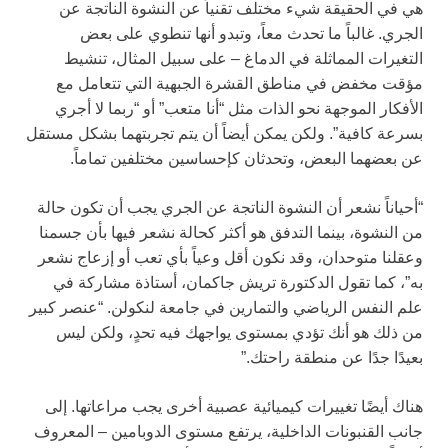
هي في الحقيقة شيء مختلف تقنياً عن النشوة الناتجة عن
الجري. غالباً ما تحدث معاً، وتبدو أنها تنطوي على بعض
التغيرات المماثلة في الدماغ – على سبيل المثال، تنشيط
مؤقت مخفض في مناطق القشرة الجبهية التي تتعامل مع
الأفكار الموجهة نحو الذات مثل “أنا متعب” أو “ربما لا أجري
بسرعة كافية”. ولكن يمكن أيضاً أن يتم تجربتهما بشكل مستقل
عن بعضهما البعض، وتحدثان كإحساسين مختلفين تماماً.
“أحياناً نشعر أن النشوة الناتجة عن الجري يجب أن تكون حالة
من النشوة، بينما التدفق هو أكثر كحالة نشعر فيها بأن جسمنا
وعقلنا متوحدان، وقد نكون أقل وعياً بأي تعب أو إزعاج نشعر
به”، كما تقول الدكتورة تريش جاكمان، أستاذة مشاركة في
علم النفس الرياضي والتمارين في جامعة لنكولن. “عنصر كبير
من ذلك هو أنك تؤدي بمستوى يواجهك فيه تحدٍ، ولكن ليس
بعيدًا جدًا عن منطقة راحتك.”
هناك أيضًا تغييرات كيميائية عصبية أخرى يجب مراعاتها. إلى
جانب القنبونات الداخلية، يرتفع مستوى الدوبامين – المعروف