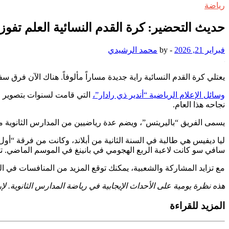
رياضة
حديث التحضير: كرة القدم النسائية العلم تفو
فبراير 21, 2026
-
by
محمد الرشيدي
يعتلي كرة القدم النسائية راية جديدة مساراً مألوفاً. هناك الآن فر
وسائل الإعلام الرياضية “أندير ذي رادار”،
نجاحه هذا العام.
يسمى الفريق “باليريتس”، ويضم عدة رياضيين من المدارس الثانوية من
ليا ديفيس هي طالبة في السنة الثانية من أبلاند، وكانت من فرقة “أول با
سافي سو كانت لاعبة الربع الهجومي في بانينغ في الموسم الماضي. تلع
مع تزايد المشاركة والشعبية، يمكنك توقع المزيد من المنافسات في 
هذه نظرة يومية على الأحداث الإيجابية في رياضة المدارس الثانوية. لإرسال أي أخبار، يرج
المزيد للقراءة