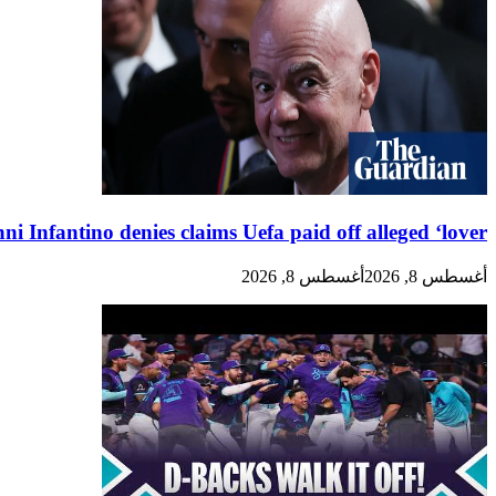
ni Infantino denies claims Uefa paid off alleged ‘lover’
أغسطس 8, 2026
أغسطس 8, 2026