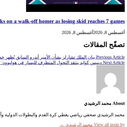
s on a walk-off homer as losing skid reaches 7 games
أغسطس 8, 2026
أغسطس 8, 2026
تصفّح المقالات
Previous Article
بيان الملك تشارلز بشأن الأمير أندرو السابق يُظهر خط
Next Article
دينيس كوايد ينتقد التحول المتطرف لليسار في هوليوود: ‘م
About محمد الرشيدي
محمد الرشيدي صحفي رياضي يغطي كرة القدم والبطولات الدولية وأخبار
View all posts by محمد الرشيدي →