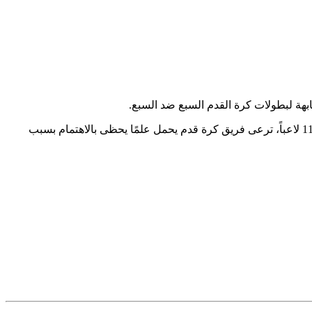
بهة لبطولات كرة القدم السبع ضد السبع.
التي قامت لسنوات بتصوير مقاطع الفيديو لليوتيوب وشاركت في المنافسات الخاصة بكرة القدم بـ11 لاعباً، ترعى فريق كرة قدم يحمل علمًا يحظى بالاهتمام بسبب