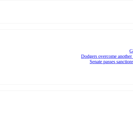
G
Dodgers overcome another E
Senate passes sanction