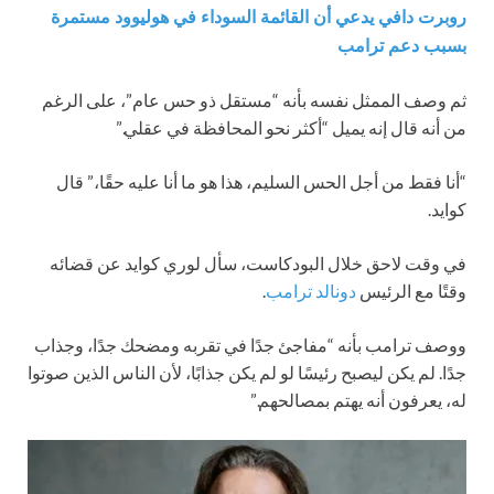
روبرت دافي يدعي أن القائمة السوداء في هوليوود مستمرة
بسبب دعم ترامب
ثم وصف الممثل نفسه بأنه “مستقل ذو حس عام”، على الرغم
من أنه قال إنه يميل “أكثر نحو المحافظة في عقلي.”
“أنا فقط من أجل الحس السليم، هذا هو ما أنا عليه حقًا،” قال
كوايد.
في وقت لاحق خلال البودكاست، سأل لوري كوايد عن قضائه
وقتًا مع الرئيس
دونالد ترامب
.
ووصف ترامب بأنه “مفاجئ جدًا في تقربه ومضحك جدًا، وجذاب
جدًا. لم يكن ليصبح رئيسًا لو لم يكن جذابًا، لأن الناس الذين صوتوا
له، يعرفون أنه يهتم بمصالحهم.”