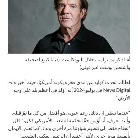
أشاد كوايد بترامب خلال البودكاست.
(ديانا كينغ لصحيفة
واشنطن بوست عبر غيتي)
لطالما تحدث كوايد عن مدى فخره بكونه أمريكيًا، حيث أخبر Fox
News Digital في يوليو 2024 أنه “وُلد في أعظم بلد على وجه
الأرض.”
“عندما تنظر إلى ذلك، رغم عيوبه، هو أفضل من كل ما تمّ قبله.
وأنت تعرف، أنا أؤمن حقًا بحكمة الشعب الأمريكي ككل،” قال.
“نحتاج فقط إلى تنظيم شؤوننا مرة أخرى وبدء، كما تعلم، الإيمان
بأنفسنا مرة أخرى، لأنني أعتقد أن الرئيس يعكس الشعب.”