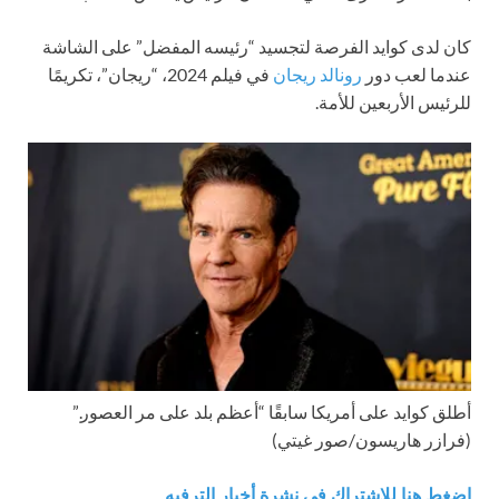
كان لدى كوايد الفرصة لتجسيد “رئيسه المفضل” على الشاشة
عندما لعب دور
رونالد ريجان
في فيلم 2024، “ريجان”، تكريمًا
للرئيس الأربعين للأمة.
أطلق كوايد على أمريكا سابقًا “أعظم بلد على مر العصور.”
(فرازر هاريسون/صور غيتي)
اضغط هنا للاشتراك في نشرة أخبار الترفيه