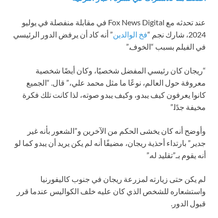
عند تحدثه مع Fox News Digital في مقابلة منفصلة في يوليو
2024، شارك نجم “
فخ الوالدين
” أنه كاد أن يرفض الدور الرئيسي
في الفيلم بسبب “الخوف.”
“ريجان كان رئيسي المفضل شخصيًا، وكان أيضًا شخصية
معروفة حول العالم، نوعًا ما مثل محمد علي،” قال. “الجميع
كانوا يعرفون كيف يبدو، وكيف يبدو صوته، لذا كانت تلك فكرة
مخيفة جدًا.”
وأوضح أنه كان يخشى الحكم من الآخرين و”الشعور بأنه غير
جدير” بارتداء أحذية ريجان، مضيفًا أنه لم يكن يريد أن يبدو كما لو
أنه يقوم بـ”تقليد له.”
لم يكن حتى زيارته لمزرعة ريجان في جنوب كاليفورنيا
واستشعاره للشخص الذي كان عليه خلف الكواليس عندما قرر
قبول الدور.