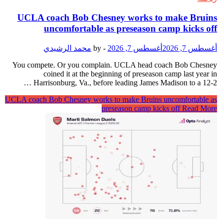
UCLA coach Bob Chesney works to make Bruins
uncomfortable as preseason camp kicks off
أغسطس 7, 2026
أغسطس 7, 2026
-
by
محمد الرشيدي
You compete. Or you complain. UCLA head coach Bob Chesney
coined it at the beginning of preseason camp last year in
Harrisonburg, Va., before leading James Madison to a 12-2 …
UCLA coach Bob Chesney works to make Bruins uncomfortable as
preseason camp kicks off
Read More