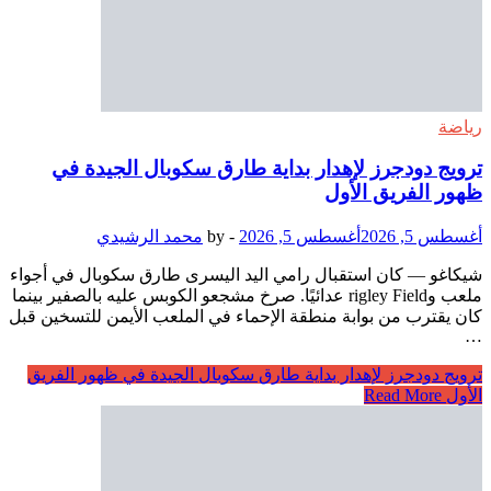
رياضة
ترويج دودجرز لإهدار بداية طارق سكوبال الجيدة في
ظهور الفريق الأول
أغسطس 5, 2026
أغسطس 5, 2026
-
by
محمد الرشيدي
شيكاغو — كان استقبال رامي اليد اليسرى طارق سكوبال في أجواء
ملعب وrigley Field عدائيًا. صرخ مشجعو الكوبس عليه بالصفير بينما
كان يقترب من بوابة منطقة الإحماء في الملعب الأيمن للتسخين قبل
…
ترويج دودجرز لإهدار بداية طارق سكوبال الجيدة في ظهور الفريق
الأول
Read More