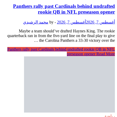
Panthers rally past Cardinals behind undrafted
rookie QB in NFL preseason opener
أغسطس 7, 2026
أغسطس 7, 2026
-
by
محمد الرشيدي
Maybe a team should’ve drafted Haynes King. The rookie
quarterback ran in from the five-yard line on the final play to give
the Carolina Panthers a 33-30 victory over the …
Panthers rally past Cardinals behind undrafted rookie QB in NFL
preseason opener
Read More
رياضة