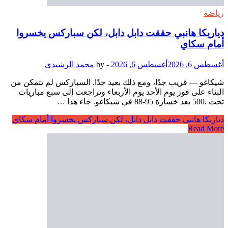
رياضة
دياريكا هانبي حققت دابل دابل، لكن سباركس يخسروا
أمام سكاي
أغسطس 6, 2026
أغسطس 6, 2026
-
by
محمد الرشيدي
شيكاغو — قريب جدًا، ومع ذلك بعيد جدًا. السباركس لم تتمكن من
البناء على فوز يوم الأحد يوم الأربعاء وتراجعت إلى سبع مباريات
تحت .500 بعد خسارة 95-88 في شيكاغو. جاء هذا …
دياريكا هانبي حققت دابل دابل، لكن سباركس يخسروا أمام سكاي
Read More