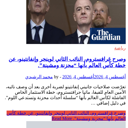
رياضة
وصرح غرافستروم، النائب الثاني لوينجر وإنفانتينو، عن
خطة كأس العالم بأنها “محزنة ومشينة”.
أغسطس 4, 2026
أغسطس 4, 2026
-
by
محمد الرشيدي
تعرّضت صلاحيات جانيني إنفانتينو لضربة أخرى بعد أن وصف نائبه،
الأمين العام للفيفا، ماتيا جرافتستروم، خطة الاستثمار الخاص
الفاشلة لكأس العالم بأنها “سلسلة أحداث محزنة وتستدعي اللوم”.
في دليل إضافي …
وصرح غرافستروم، النائب الثاني لوينجر وإنفانتينو، عن خطة كأس
العالم بأنها “محزنة ومشينة”.
Read More