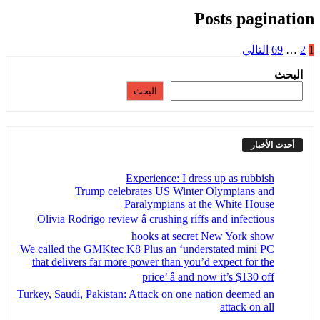
Posts pagination
1
2
…
69
التالي
البحث
البحث
أحدث الأخبار
Experience: I dress up as rubbish
Trump celebrates US Winter Olympians and
Paralympians at the White House
Olivia Rodrigo review â crushing riffs and infectious
hooks at secret New York show
We called the GMKtec K8 Plus an ‘understated mini PC
that delivers far more power than you’d expect for the
price’ â and now it’s $130 off
Turkey, Saudi, Pakistan: Attack on one nation deemed an
attack on all