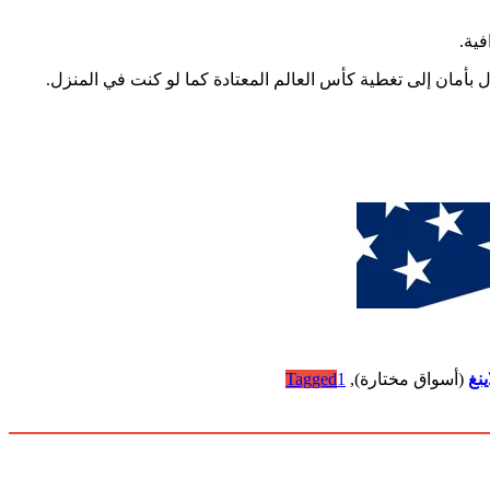
فية.
نغ
(أسواق مختارة),
1
Tagged