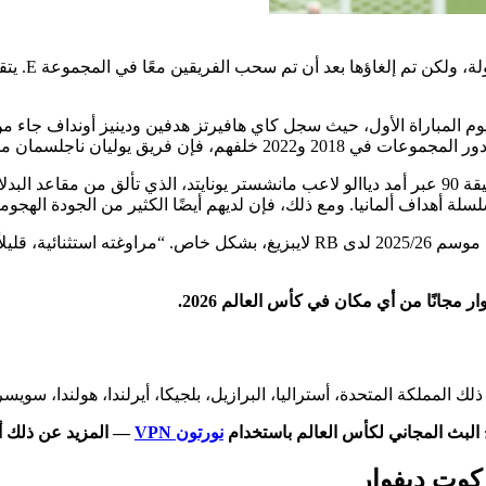
أن تم سحب الفريقين معًا في المجموعة E. يتقابل الآن الفريقان في مباراتهما الثانية في
 المباراة الأول، حيث سجل كاي هافيرتز هدفين ودينيز أونداف جاء من م
تمامًا للتهديد الذي تمثله كوت ديفوار.
على الإكوادور، مؤمنين بذلك هدف الفوز في الدقيقة 90 عبر أمد دياالو لاعب مانشستر يونايتد،
لة أهداف ألمانيا. ومع ذلك، فإن لديهم أيضًا الكثير من الجودة الهجومي
أشاد قائد ألمانيا يوشوا كيميش بخصائص يان ديوماند، صاعد باوندسليغا موسم 025/26
 مجانًا من أي مكان في كأس العالم 2026.
 المملكة المتحدة، أستراليا، البرازيل، بلجيكا، أيرلندا، هولندا، سويسرا
 البث المجاني لكأس العالم باستخدام
نورتون VPN
— المزيد عن ذلك أد