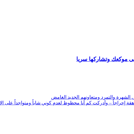
لى موكعك وتشاركها سريا
الشهرة والتمرد ومتعاونهم الجديد الغامض
 إحراجاً – وأدركت كم أنا محظوظ لعدم كوني شاباً ومتواجداً على الإن