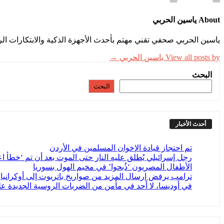
About ياسين الحربي
ياسين الحربي صحفي تقني مهتم بأحدث الأجهزة الذكية والابتكارات الر
View all posts by ياسين الحربي →
البحث
البحث
أحدث الأخبار
تم احتجاز قيادة الإخوان المسلمين في الأردن
رجل إسرائيلي يُطلق عليه النار حتى الموت بعد أن تم ‘خطأ اعت
الأطفال المصريون ‘ذُبحوا’ في مخيم الهول بسوريا
ترامب يرفض إرسال المزيد من صواريخ باتريوت إلى أوكرانيا
في أوديسا، لا أحد في مأمن من الضربات الروسية الجديدة عل