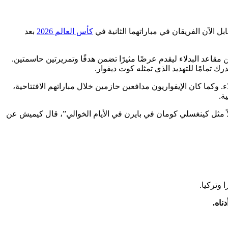
كأس العالم 2026
بعد
قاعد البدلاء ليقدم عرضًا مثيرًا تضمن هدفًا وتمريرتين حاسمتين.
 الذي تألق من مقاعد البدلاء. وكما كان الإيفواريون مدافعين حازمين خلال مباراتهم الافتتاحية،
ة.
2 لدى RB لايبزيغ، بشكل خاص. “مراوغته استثنائية، قليلاً مثل كينغسلي كومان في بايرن في الأيام الخوالي”، قال كيميش عن
 وتركيا.
ناه.