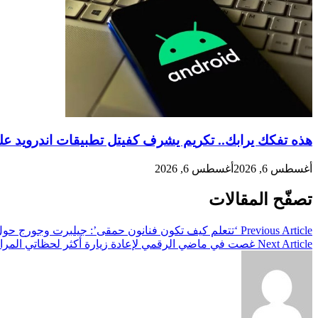
هذه تفكك يرابك.. تكريم يشرف كفيتل تطبيقات اندرويد ع
أغسطس 6, 2026
أغسطس 6, 2026
تصفّح المقالات
Previous Article
‘تتعلم كيف تكون فنانون حمقى’: جيلبرت وجورج حول 
Next Article
غصت في ماضي الرقمي لإعادة زيارة أكثر لحظاتي المراهقة