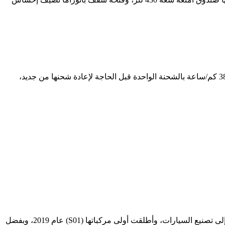
علي قوتها من بطارية سعة 67.1 كيلووات/ساعة، وبها قوة 215 حصان، ويمكنها قطع مدي يصل إلي 386 كم/ساعة بالشحنة الواحدة قبل الحاجة لإعادة شحنها من جديد،
تأسست ليب موتور في الصين عام 2015 كشركة تكنولوجية متخصصة في السيارات الكهربائية الذكية والرقائق الإلكترونية، وتحولت الشركة إلى تصنيع السيارات، وأطلقت أولى مركباتها (S01) عام 2019، وبفضل