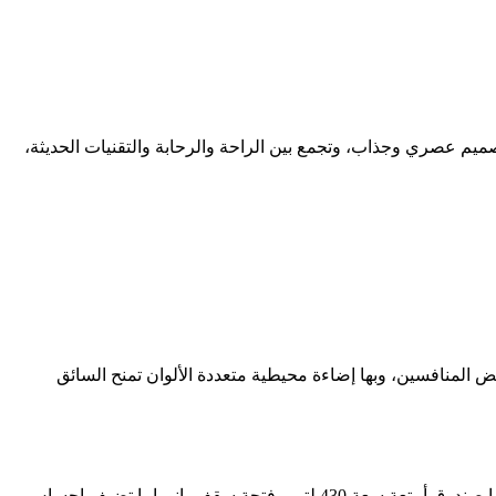
، وتظهر بتصميم عصري وجذاب، وتجمع بين الراحة والرحابة والتقنيات الحديثة،
لمنافسين، وبها إضاءة محيطية متعددة الألوان تمنح السائق
بالاضافة إلي ان ليب موتور B10 الكهربائية بها، إضاءة محيطية بلون أزرق فيروزي، وبها شاشة مركزية ضخمة تتحكم في معظم الوظائف، وبها صندوق أمتعة سعة 430 لتر، وفتحة سقف بانوراما تضيف إحساس