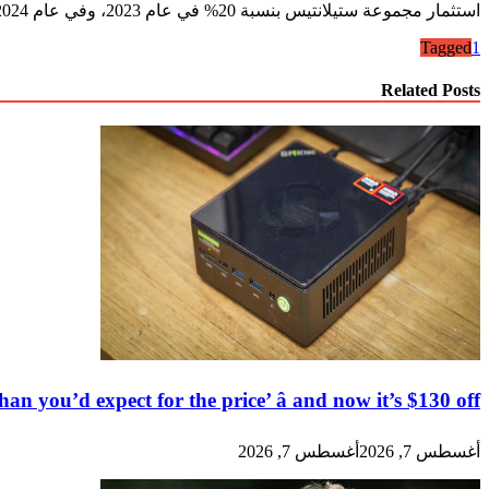
استثمار مجموعة ستيلانتيس بنسبة 20% في عام 2023، وفي عام 2024 بدأت عمليات التوسع لتشمل أوروبا والشرق الأوسط وأسواقاً عالمية أخرى بالاعتماد على طرازات متطورة منها C10 و B10.
Tagged
1
Related Posts
 you’d expect for the price’ â and now it’s $130 off
أغسطس 7, 2026
أغسطس 7, 2026