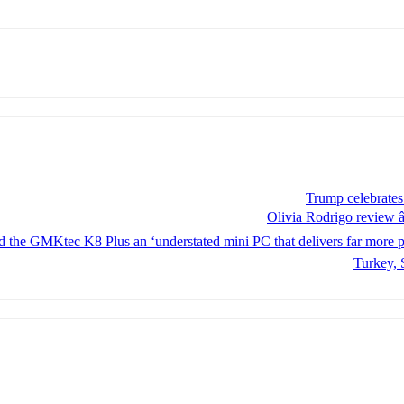
Trump celebrate
Olivia Rodrigo review â
d the GMKtec K8 Plus an ‘understated mini PC that delivers far more pow
Turkey, 