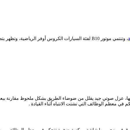
، وتنتمي موتور B10 لفئة السيارات الكروس أوفر الرياضية
ا، عزل صوتي جيد يقلل من ضوضاء الطريق بشكل ملحوظ مقارنة ببعض ا
كم في معظم الوظائف التي نشتت الانتباه أثناء القيادة .