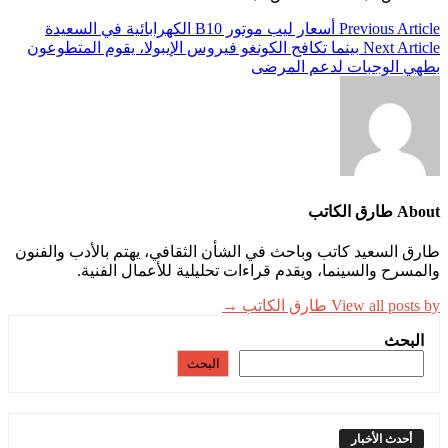
تصفّح
Previous Article
أسعار ليب موتور B10 الكهرابائية في السعيدة
Next Article
بينما تكافح الكونغو فيروس الإيبولا، يقوم المتطوعون
المقالات
بطهي الوجبات لدعم المرضى
About طارق الكاتب
طارق السعيد كاتب وباحث في الشأن الثقافي، يهتم بالأدب والفنون
والمسرح والسينما، ويقدم قراءات تحليلية للأعمال الفنية.
View all posts by طارق الكاتب →
البحث
البحث
أحدث الأخبار