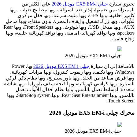
تحتوي سيارة
جيلي EX5 EM-i موديل 2026
علي الكثير من
المميزات من ضمنها، إنذار ضد السرقة ، وبها مصابيح ضباب، وبها
كاميرا خلفية، وبها GPS، وبها مثبت سرعة، وبها قفل مركزي
للأبواب، وبها زر لـ تشغيل و إيقاف المحرك بدون مفتاح، وبها مدخل
AUX، وبها مدخل USB، وبها بلوتوث، وبها Front Speakers، وبها Rear
speakers، وبها نوافذ كهربائية امامية، وبها نوافذ كهربائية خلفية، وبها
زجاج فاميه .
جيلي EX5 EM-i موديل 2026
بالاضافة إلي ان سيارة
جيلي EX5 EM-i موديل 2026
بها، Power
Windows، وبها تكيف، وبها ريموت كنترول، وبها مرايات كهربائية،
وبها فرش مقاعد من الجلد، وبها باور ستيرنج، وبها نظام ذكي لركن
السيارة، وبها كراسي كهربائية، وبها فتحة سقف بانوراما، وبها شاشة
متعددة الوسائط تعمل باللمس، وبها نظام اقفال للأبواب تعمل
باللمس، وبها Rear Seat Entertainment، وبها Start/Stop system، وبها
Touch Screen .
محرك جيلي EX5 EM-i موديل 2026
جيلي EX5 EM-i موديل 2026