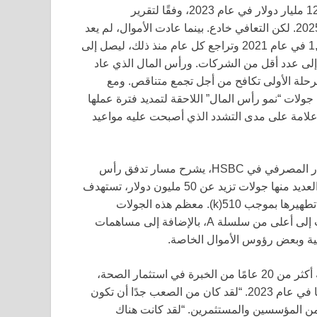
دولار في عام 2021، ثم انخفض بشكل حاد ليصل إلى حوالي 12.9 مليار دولار في عام 2023، وفقًا لتقرير
PitchBook، قبل أن تعود إلى حوالي 16.1 مليار دولار في عام 2025. لكن التعافي خادع. بينما عادت الأموال، لم يعد
عدد الصفقات كما كان: بلغ عدد الصفقات ذروته تقريبًا عند 1,440 في عام 2021 وتراجع كل عام منذ ذلك، ليصل إلى
زيد من المال إلى عدد أقل من الشركات. ورأس المال الذي عاد
رحلة الأولى تكافح من أجل تجمع متناقص. ومع
ولات “نمو رأس المال” اللاحقة لتمديد فترة عملها
— علامة على مدى التشدد الذي أصبحت عليه مواعيد
جوناثان نوريس، الذي يتتبع هذا السوق عن كثب في قسم الابتكار المصرفي في HSBC، يشرح مسار تدفق رأس
المال. لقد تحول الاستثمار إلى صفقات “السلسلة C وما بعدها، العديد منها جولات تزيد عن 50 مليون دولار، تستهدف
بشكل خاص تمويل التجارب المحورية وجولات التسويق التي تم تطهيرها بموجب 510(k). معظم هذه الجولات
مشتركة مع شركات رأس المال المخاطر التقليدية، التي انتقلت إلى أعلى من سلسلة A، بالإضافة إلى مساهمات
لية وبعض رؤوس الأموال الخاصة.
غريغ مادين، شريك إداري في SV Health Investors والذي لديه أكثر من 20 عامًا من الخبرة في استثمار الصحة،
عرّف التحول خلال حلقة نقاش في MedTech World في مالطا في عام 2023. “لقد كان من الصعب جدًا أن تكون
 من المؤسسين والمستثمرين. “لقد كانت هناك