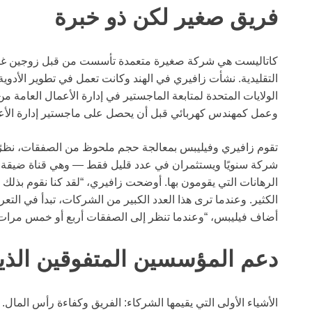
فريق صغير لكن ذو خبرة
كاتاليست هي شركة صغيرة متعمدة تأسست من قبل زوجين غير
التقليدية. نشأت زافيري في الهند وكانت تعمل في تطوير الأدوية 
الولايات المتحدة لمتابعة الماجستير في إدارة الأعمال العامة 
وعمل كمهندس كهربائي قبل أن يحصل على ماجستير إدارة الأعما
شركة سنويًا ويستثمران في عدد قليل فقط — وهي قناة ضيقة ب
الكثير. وعندما ترى هذا العدد الكبير من الشركات، تبدأ في الت
أضاف فيليبس، “وعندما تنظر إلى الصفقات أربع أو خمس مرات في
دعم المؤسسين المتفوقين الذين
الأشياء الأولى التي يقيمها الشركاء: الفريق وكفاءة رأس الما