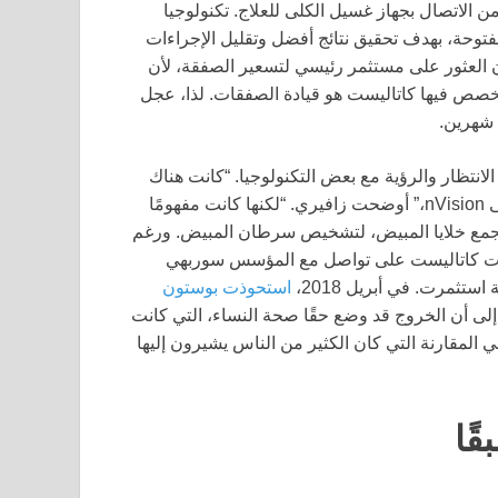
ن الاتصال بجهاز غسيل الكلى للعلاج. تكنولوجيا
فتوحة، بهدف تحقيق نتائج أفضل وتقليل الإجراءات
لون العثور على مستثمر رئيسي لتسعير الصفقة، لأن
تتخصص فيها كاتاليست هو قيادة الصفقات. لذا، عجل
 شهرين.
انتظار والرؤية مع بعض التكنولوجيا. “كانت هناك
شركة صحة نسائية التقينا بها قبل عدة سنوات أحببناها حقًا تدعى nVision،” أوضحت زافيري. “لكنها كانت مفهومًا
ب لجمع خلايا المبيض، لتشخيص سرطان المبيض. ورغم
 بقيت كاتاليست على تواصل مع المؤسس سوربهي
ثمرت. في أبريل 2018،
استحوذت بوستون
إلى أن الخروج قد وضع حقًا صحة النساء، التي كانت
 المقارنة التي كان الكثير من الناس يشيرون إليها
ًا