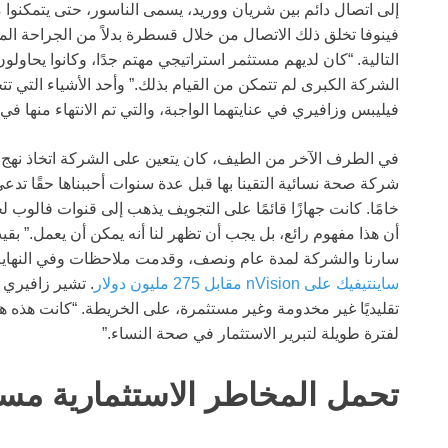
إلى اتصال دائم بين شريان ووريد، يسمى الناسور، حتى يتمكنوا م
فينوفا تخلق ذلك الاتصال من خلال قسطرة بدلاً من الجراحة الم
التالية. “كان لديهم مستثمر استراتيجي مهتم جدًا، وكانوا يحاو
الشركة الكبرى لم تتمكن من القيام بذلك.” وأحد الأشياء التي 
فيليبس وزافيري في عنايتهما الواجبة، والتي تم الانتهاء منها في
في الطرف الآخر من الطيف، كان يتعين على الشركة اتخاذ نهج ال
خامًا. كانت جهازًا قائمًا على التجويف يذهب إلى قنوات فالو
أن هذا مفهوم رائع، بل يجب أن تظهر لنا أنه يمكن أن يعمل.”
سارنا والشركة لمدة عام ونصف، وقدمت ملاحظات وفي النهاية است
ساينتيفيك على nVision مقابل 275 مليون دولار
. تشير زافيري 
تقليديًا غير مخدومة وغير مستثمرة، على الخريطة. “كانت هذه هي
لفترة طويلة لتبرير الاستثمار في صحة النساء.”
تحمل المخاطر الاستثمارية مسبق