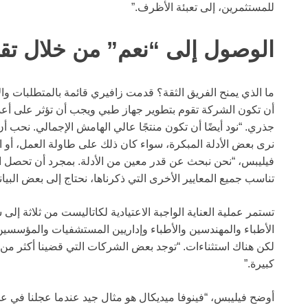
للمستثمرين، إلى تعبئة الأظرف.”
الوصول إلى “نعم” من خلال تقدي
ما الذي يمنح الفريق الثقة؟ قدمت زافيري قائمة بالمتطلبات وا
أن تكون الشركة تقوم بتطوير جهاز طبي ويجب أن تؤثر على أع
جذري. “نود أيضًا أن تكون منتجًا عالي الهامش الإجمالي. نحب أ
نرى بعض الأدلة المبكرة، سواء كان ذلك على طاولة العمل، أو ال
فيليبس، “نحن نبحث عن قدر معين من الأدلة. بمجرد أن تحصل ال
تناسب جميع المعايير الأخرى التي ذكرناها، نحتاج إلى بعض البيا
تستمر عملية العناية الواجبة الاعتيادية لكاتاليست من ثلاثة إ
الأطباء والمهندسين والأطباء وإداريين المستشفيات والمؤسسين ا
لكن هناك استثناءات. “توجد بعض الشركات التي قضينا أكثر من
كبيرة.”
أوضح فيليبس، “فينوفا ميديكال هو مثال جيد عندما عجلنا في ع