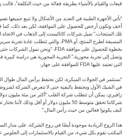
قبعات والقيام بالأشياء بطريقة فعالة من حيث التكلفة”، قالت ز
“تأتي الأجهزة الطبية في العديد من الأشكال ولا تتبع جميعها ن
أخف وتكون أرخص للحصول على الموافقة، لكن بعد ذلك، كما قا
تلك المنتجات.” تميل شركات كاتاليست إلى الذهاب في الاتجاه 
المسبقة لطرح المنتج، أو PMA، والتي تتطل
بخطوة للحصول على موافقة FDA، “ونحن 
وتصل إلى تجربة محورية.” التجربة المحورية هي دراسة كبيرة في
التي تعتمد عليها FDA للموافقة على جهاز.
“نستثمر في الجولات المبكرة، لكن نحتفظ برأس المال طوال ال
في الشيك الأول ونحتفظ بالبقية حتى لا تتعرض الشركة لشروط 
شركاتنا تحقق متوسط 50 مليون دولار أو أقل وذلك 
كيف يكونوا فعالين من حيث رأس المال.”
هذا الروح الريادية موجودة أيضًا في روح الشركة. على مدار ال
المكتب نقوم بكل شيء، من القيام بالاستثمارات إلى الجلوس عل