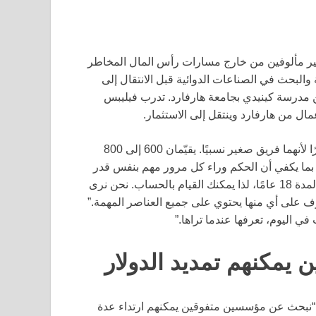
 مألوفين من خارج مسارات رأس المال المخاطر
والبحث في الصناعات الدوائية قبل الانتقال إلى
من مدرسة كينيدي بجامعة هارفارد. تدرب فيليبس
ل من هارفارد وينتقل إلى الاستثمار.
تقوم زافيري وفيليبس بمعالجة حجم ملحوظ من الصفقات، نظرًا لأنهما فريق صغير نسبيًا. يقيّمان 600 إلى 800
ما يكفي أن الحكم وراء كل مرور مهم بنفس قدر
الرهانات التي يقومون بها. أوضحت زافيري، “لقد كنا نقوم بذلك لمدة 18 عامًا، لذا يمكنك القيام بالحساب. نحن نرى
عرف على أي منها يحتوي على جميع العناصر المهمة.”
 اليوم، تعرفها عندما تراها.”
 يمكنهم تمديد الدولار
ل. “نبحث عن مؤسسين متفوقين يمكنهم ارتداء عدة