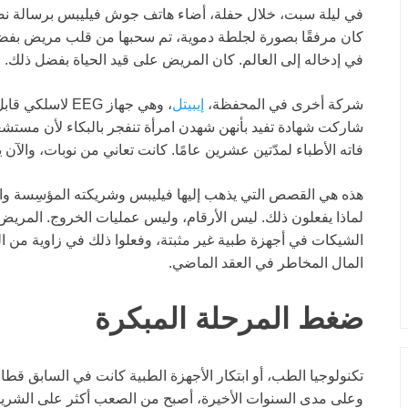
في ليلة سبت، خلال حفلة، أضاء هاتف جوش فيليبس برسالة نصية 
كان مرفقًا بصورة لجلطة دموية، تم سحبها من قلب مريض بف
في إدخاله إلى العالم. كان المريض على قيد الحياة بفضل ذلك.
شركة أخرى في المحفظة،
إيبيتل
، وهي جهاز EEG 
شاركت شهادة تفيد بأنهن شهدن امرأة تنفجر بالبكاء لأن مستشعرً
فاته الأطباء لمدّتين عشرين عامًا. كانت تعاني من نوبات، والآن
هذه هي القصص التي يذهب إليها فيليبس وشريكته المؤسِسة والمد
الشيكات في أجهزة طبية غير مثبتة، وفعلوا ذلك في زاوية من 
المال المخاطر في العقد الماضي.
ضغط المرحلة المبكرة
تكنولوجيا الطب، أو ابتكار الأجهزة الطبية كانت في السابق قطا