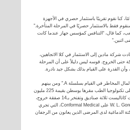
ركته المال الخارج. “عندما انضممت قبل أكثر من 20 عامًا، كنا نقوم تقريبًا باستثمار حصري في الأجهزة
 حوالي 10 سنوات، قررنا أننا سنقوم فقط بالاستثمار حصريًا في المرحلة المتأخرة.”
ب، كما قال، “التنافس كمؤسس جهاز عندما كانت
ى اثنين.”
ادت شركة مادين إلى الاستثمار في كلا الاتجاهين،
ة حتى الخروج. قوسه ليس دليلاً على أن المرحلة
وأن القدرة على القيام بذلك بشكل جيد نادرة.
يلاحظ نوريس، “يستمر عدد قليل من الأسماء الكبيرة في رأس المال المخاطر في القيام بسلسلة A.” ومن بينهم
كاتاليست هيلث فنتشرز، وهي شركة رأس مال مخاطر تركز على تكنولوجيا الطب مقرها بوسطن بقيمة 225 مليون
دولار. على مدى تاريخها في الاستثمار الذي يمتد 18 عامًا، جمعت كاتاليست ثلاثة صناديق وتفتخر بـ14 صفقة خروج،
بما في ذلك استحواذ استراتيجي حديث من قبل W. L. Gore & Associates على Conformal Medical، التي تجري
كتة الدماغية لدى المرضى الذين يعانون من الرجفان