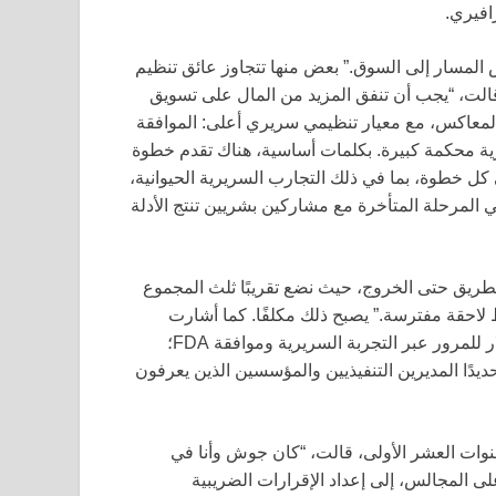
افيري.
فس المسار إلى السوق.” بعض منها تتجاوز عائق تنظيم
لت، “يجب أن تنفق المزيد من المال على تسويق
المعاكس، مع معيار تنظيمي سريري أعلى: الموافقة
ب عادة تجربة سريرية محكمة كبيرة. بكلمات أساسية، هناك تقدم خطوة
نمول الشركات حتى كل خطوة، بما في ذلك التجارب السريرية الحيوانية،
 المرحلة المتأخرة مع مشاركين بشريين تنتج الأدلة
طريق حتى الخروج، حيث نضع تقريبًا ثلث المجموع
لاحقة مفترسة.” يصبح ذلك مكلفًا. كما أشارت
زافيري، يمكن أن تتطلب شركة القلب “أكثر من مئة مليون دولار للمرور عبر التجربة السريرية وموافقة FDA؛
لأننا نختار تحديدًا المديرين التنفيذيين والمؤسسين الذين يعرفون
سنوات العشر الأولى، قالت، “كان جوش وأنا في
ى المجالس، إلى إعداد الإقرارات الضريبية