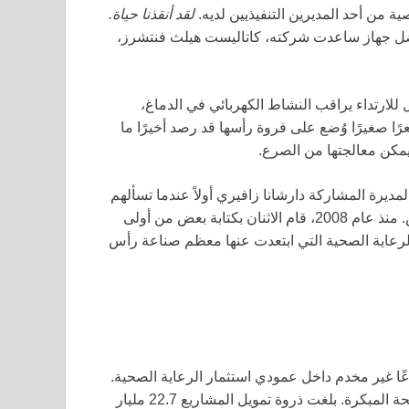
من أحد المديرين التنفيذيين لديه.
لقد أنقذنا حياة.
ضل جهاز ساعدت شركته، كاتاليست هيلث فنتشرز،
لاسلكي قابل للارتداء يراقب النشاط الكهربائي في الدماغ،
ا صغيرًا وُضع على فروة رأسها قد رصد أخيرًا ما
 يمكن معالجتها من الصرع.
يرة المشاركة دارشانا زافيري أولاً عندما تسألهم
لماذا يفعلون ذلك. ليس الأرقام، وليس عمليات الخروج. المريض. منذ عام 2008، قام الاثنان بكتابة بعض من أولى
الرعاية الصحية التي ابتعدت عنها معظم صناعة رأس
عًا غير مخدم داخل عمودي استثمار الرعاية الصحية.
وعلى مدى السنوات الأخيرة، أصبح من الصعب أكثر على الشريحة المبكرة. بلغت ذروة تمويل المشاريع 22.7 مليار