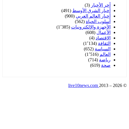
آخر الأخبار
(3)
أخبار الشرق الأوسط
(491)
أخبار العالم العربي
(900)
أسلوب الحياة
(562)
الأجهزة والإلكترونيات
(1٬385)
الأعمال
(608)
الاقتصاد
(4)
الثقافة
(1٬134)
السياسة
(652)
العالم
(1٬516)
رياضة
(714)
صحة
(619)
live10news.com
2013 – 2
التحرير
اتصل بنا
سياسة الخصوصية
من نحن