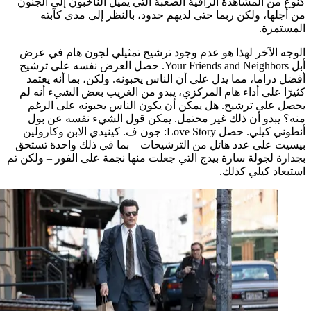
ن المشاهدة الراقية الصعبة التي يميل الناخبون إلى الجنون
ها، ولكن ربما حتى لديهم حدود، بالنظر إلى مدى كآبته
مرة.
الآخر لهذا هو عدم وجود ترشيح تمثيلي لجون هام في عرض
أبل Your Friends and Neighbors. حصل العرض نفسه على ترشيح
راما، مما يدل على أن الناس يحبونه. ولكن، بما أنه يعتمد
 على أداء هام المركزي، يبدو من الغريب بعض الشيء أنه لم
على ترشيح. هل يمكن أن يكون الناس يحبونه على الرغم
يبدو أن ذلك غير محتمل. يمكن قول الشيء نفسه عن بول
أنطوني كيلي. حصل Love Story: جون ف. كينيدي الابن وكارولين
 على عدد هائل من الترشيحات – بما في ذلك واحدة تستحق
 لجولة سارة بيدج التي جعلت منها نجمة على الفور – ولكن تم
د كيلي كذلك.