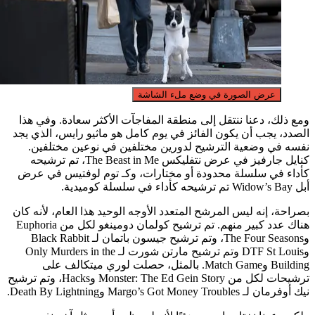
عرض الصورة في وضع ملء الشاشة
ك، دعنا ننتقل إلى منطقة المفاجآت الأكثر سعادة. وفي هذا
 يجب أن يكون الفائز في يوم كامل هو ماثيو رايس، الذي يجد
في وضعية الترشيح لدورين مختلفين في نوعين مختلفين.
كنايل جارفيز في عرض نتفليكس The Beast in Me، تم ترشيحه
 في سلسلة محدودة أو مختارات، وكـ توم لوفتيس في عرض
، إنه ليس المرشح المتعدد الأوجه الوحيد هذا العام، لأنه كان
هناك عدد كبير منهم. تم ترشيح كولمان دومينغو لكل من Euphoria
وThe Four Seasons، وتم ترشيح جيسون باتمان لـ Black Rabbit
وDTF St Louis وتم ترشيح مارتن شورت لـ Only Murders in the
Building وMatch Game. بالمثل، حصلت لوري ميتكالف على
ترشيحات لكل من Monster: The Ed Gein Story وHacks، وتم ترشيح
Margo’s Got Money وDeath By Lightning.