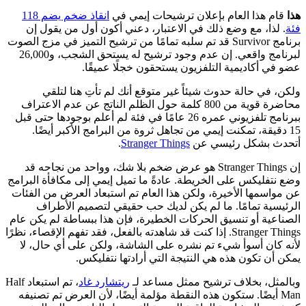
 هذا العام بإعلان ترشيحات إيمي في
انقاذ ضخم يضم 118
ذا، مع وضع ذلك في الاعتبار، دعني أكون أول من يقول إن
برنامج Survivor قد تم سلبه تمامًا من ترشيح التميز في مزج الصوت
لبرنامج واقعي. إن عدم وجود ترشيح له يستحق الشجب، و26,000
 أكاديمية التلفزيون يستحقون خجلًا عميقًا.
في حالة حدوث شيئاً غير متوقع أنك لم تأتِ هنا لتلقي
محاضرة قوية من 800 كلمة حول الظلم الناتج عن عدم الاعتراف
ببرنامج تلفزيوني عمره 26 عامًا في فئة لم أعلم بوجودها حتى قبل
قيقة، تمكنت إيمي من تجاهل ثروة من البرامج الأكبر أيضًا.
 بشكل رئيسي عن
Stranger Things
.
إن Stranger Things هو عرض ضخم بلا شك، وواحد من نجاحه قد
فليكس على الخريطة. عادةً ما تميل إيمي إلى مكافأة البرامج
سمها الأخيرة، ولكن هذا العام تم استبعاد العرض من الفئات
ية تمامًا. ما لم يكن لديك حب حقيقي لتصميم الأطراف
ية أو تنسيق الحركات الخطيرة، فإن هذا ببساطة لم يكن عام
Stranger Things. إذا كنت قد شاهدته بالفعل، فقد تفهم الإقصاء، نظرًا
ان أسوأ شيء تم نشره على الشاشة، ولكن على أي حال، لا
ن تكون هذه هي النتيجة التي أرادتها نتفليكس.
ل، بخلاف ترشيح ممثل مساعد لـ
ريتشارد غاد
، تم استبعاد Half
M أيضًا. ستكون هذه النقطة مؤلمة أيضًا، لأن العرض تم تصنيفه