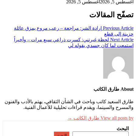
 2026
أغسطس 5, 2026
ح المقالات
Previous A
إرادة الشر: مراجعة – رعب مروع يمزق عائلة
 إلى قطع
Next A
لحظة غيرتني: كسرت ذراعي سبع مرات – وأخيراً
ت لما كان جسدي يقوله لي
تب
لسعيد كاتب وباحث في الشأن الثقافي، يهتم بالأدب والفنون
ح والسينما، ويقدم قراءات تحليلية للأعمال الفنية.
View a طارق الكاتب →
حث
البحث