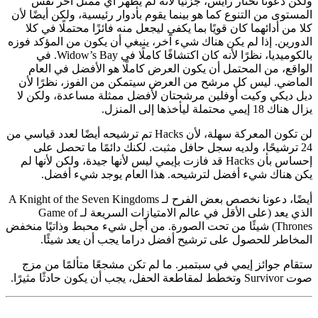
عونا نختار رايس، جزئيًا لأنه لم يظهر أي ممثل آخر نفس
ى من التنوع كما هو بينما يقوم بأدوار رئيسية، ولكن أيضًا لأن
 أدائهما كان قويًا بما يكفي ليجعل منه فائزًا محتملًا في كلا
ن. إذا لم يكن هناك شيء آخر، ينبغي أن يكون من المؤكد فوزه
بالكوميديا، نظرًا لأنه كان اكتشافًا كاملًا في Widow’s Bay. في
، من المحتمل أن يكون العرض كاملًا هو الأفضل في العام
ي. ليس كل مرشح من العرض سيتمكن من الفوز، نظرًا لأن
يكي وكيت أوفلين مرشحتان لأفضل ممثلة مساعدة، ولكن لا
 ليأخذها إلى المنزل.
لن تكون المعركة سهلة، لأن Hacks تم ترشيحه أيضًا لعدد قياسي من
رشيحًا، ولديه سجل حافل مثبت. لكنك دائمًا ما تحصل على
إحساس بأن Hacks قد فازت بإيمي ليس لأنها جيدة، ولكن لأنها لم
ناك شيء أفضل لترشيحه. هذا العام يوجد شيء أفضل.
أيضًا، دعونا نخصص بعض الفرح لـ A Knight of the Seven Kingdoms
الذي يعد (على الأقل في عالم الامتيازات السريعة لـ Game of
Thrones) شيئًا من تحت الصورة. من أجل شيء محبط وذاتيًا منخفض
ر للحصول على ترشيح أفضل دراما يجب أن يعد شيئًا.
جوائز إيمي في سبتمبر. ما لم تكن مشجعًا متألمًا من مزج
يرًا.