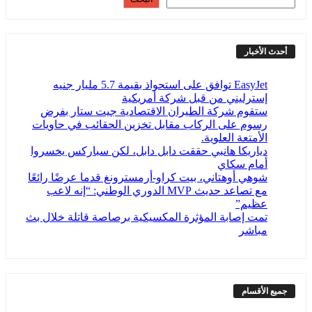
دث الأخبار
EasyJet توافق على استحواذ بقيمة 5.7 مليار جنيه
إسترليني من قبل شركة أمريكية
ستقوم شركة الطيران الاقتصادية جيت ستار بفرض
رسوم على الركاب مقابل تخزين الحقائب في حاويات
الأمتعة العلوية.
دياريكا هانبي حققت دابل دابل، لكن سباركس يخسروا
أمام سكاي
شوهي أوهتاني، بيت كراو-أرمسترونغ قدما عرضًا رائعًا
مع تصاعد حديث MVP الدوري الوطني: “إنه لاعب
عظيم”
تمت إصابة المؤثرة المكسيكية برصاصة قاتلة خلال بث
مباشر
يع الأقسام