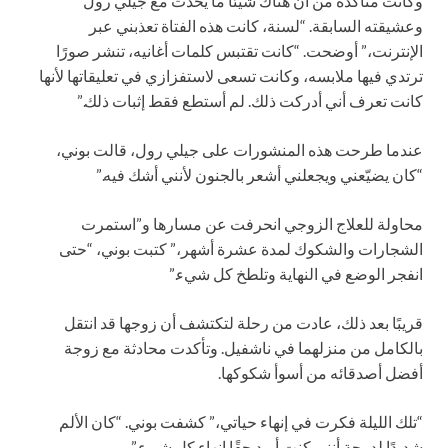
وكانت متأكدة من أن هناك شيئًا ما يحدث مع جيلي رول
وعشيقته السابقة. “لسنة، كانت هذه الفتاة تعذبني عبر
الإنترنت،” أوضحت. “كانت تقتبس كلمات أغانيه، تنشر صورًا
ترتدي فيها ملابسه، وكانت تسعى لاستفزازي في تعليقاتها لأنها
كانت تعرف أني أدركت ذلك. لم أستطع فقط إثبات ذلك.”
عندما طرحت هذه المنشورات على جيلي رول، قالت بوني،
“كان يضيّعني ويجعلني أشعر بالجنون لأنني أشك فيه.”
محاولة للعلاج الزوجي انحرفت عن مسارها و”استمرت
الشجارات والشكوك لمدة عشرة أشهر،” كتبت بوني، “حتى
انفجر الوضع في النهاية وتلطخ كل شيء.”
قريبًا بعد ذلك، عادت من رحلة لتكتشف أن زوجها قد انتقل
بالكامل من منزلهما في ناشفيل. وتأكدت محادثة مع زوجة
أفضل أصدقائه من أسوأ شكوكها.
“تلك الليلة فكرت في إنهاء حياتي،” كشفت بوني. “كان الألم
شديدًا لدرجة أنني كنت أريد حقًا إنهاء كل شيء.”