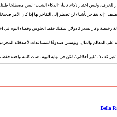
ار للخرف، وليس اختبار ذكاء. ثانياً، “الذكاء الشديد” ليس مصطلحًا طبيًا.
ف. “إنه يتفاخر بأشياء لن تضطر إلى التفاخر بها إذا كان الأمر صحيحً
“إذا كان الجميع يسيرون حولهم مع رعاية صحية ميسورة التكلفة، وبقالة رخيصة وغاز 
 على المعالم والمال، ويؤسس صندوقًا للمساعدات لأصدقائه المجرمين،
غير كفء’، ‘غير أخلاقي’. لكن في نهاية اليوم، هناك كلمة واحدة فقط 
Bella R