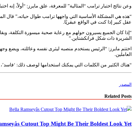
وعن نتائج اختبار ترامب “المثالية” للمعرفة، علق مايرز: “أولاً، إنه اختب
“هذه هي المشكلة الأساسية التي واجهها ترامب طوال حياته،” قال المضي
عقل كبير إذا كنت في الواقع عبقريًا.
الشريرة ذات شكل فرانكشتاين.”
اختتم مايرز: “الرئيس يستخدم منصبه ليثرى نفسه وعائلته، ويضع وجهه
العاملين.
“هناك الكثير من الكلمات التي يمكنك استخدامها لوصف ذلك: ‘فاسد’، ‘
المصدر
Related Posts
amseyâs Cutout Top Might Be Their Boldest Look Yet