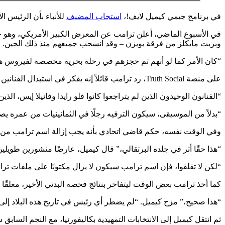
في برنامج جيمي كيميل لايف!،
استجاب المضيف
للأنباء بأن الرئيس 
وبريت مايكلز من فرقة بويزن – وقد انسحب جميعهم منذ ذلك الحين.
“كان الأمر كما لو أنهم تم حجزهم في رحلة بحرية مخصصة لفيروس ه
على منصة Truth Social، رد ترامب قائلاً إنه يفكر في استبدال الفنانين الذين يصابون بـ “المشاكل” بتثبيت نفسه كفنان رئيسي.
“الفنانون الوحيدون الذين لم يتراجعوا كانوا فلو رايدا وفانيلا إيس، الذين يحتاجون الآن إل
“بدلاً من الموسيقى، سيكون الترفيه رجلًا في الثمانينيات من عمره 
وفي الوقت نفسه، حكم قاضي اتحادي بأنه يجب إزالة اسم ترامب من مركز
“هذا حقًا أثر في جلده البرتقالي،” قال كيميل، عارضًا منشورين طوي
“لكن لا تقلقوا، فإن اسم ترامب سيكون لا يزال مكتوبًا على ملفات تر
كما أخذ ترامب بعض الوقت ليتفاخر بنتائج فحصه البدني الأخير، معلقًا بأنه “حقق 30 من 30” في أربع اختبارات معرفية متتالية، مما يثبت “الذكاء الشديد” وأنه أذكى من جميع رؤساء ا
“هذا صحيح،” مزح كيميل. “لم يضطر أي رئيس في تاريخ هذه البلاد إلى 
ثم انتقل كيميل إلى الانتخابات التمهيدية بكاليفورنيا، مع النجم الس