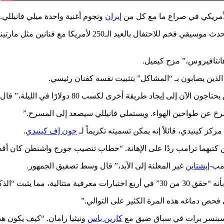
الأمريكي في صراع ما مع كل من
إيران
ونجوم أغنية واحدة ميلي فانيللي.
في الأسبوع الماضي، أعلن ترامب عن المعرض الكبير الأمريكي، وهو
انتافيروس،” مزح كيميل.
ى إيجاد طريقة أخرى لكسب 80 دولارًا في الليلة،” قال كيميل.
يصرخ عن طواحين الهواء. ويستملي فانيللي سيصعد إلى المسرح.”
 كينيدي، قائلاً إنه يمكن تسميته تكريماً لـ
جون إف كينيدي
.
لين كتبهما ترامب ردًا على الإهانة. “خطاب تنصيب جورج واشنطن كان 
امب-
إپشتاين
غير المعلنة إلى الأبد،” قال وسط تصفيق الجمهور.
لولايات المتحدة السابقين.
فحص دماغه هذه المرة الكثير على التوالي.”
ابق سبنسر برات في سباق ضيق مع
كارين باس
ونيثيا رامان. “كيف يكون هذ