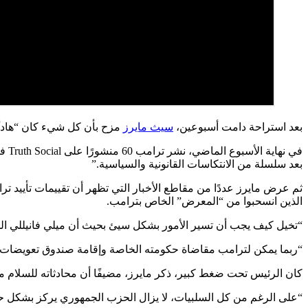
بعد استراحة دامت أسبوعين،
سيث مايرز
مزح بأن كل شيء كان “هادئًا ج
بعد سلسلة من الانتكاسات القانونية والسياسية.”
ثم عرض مايرز عددًا من مقاطع الأخبار التي تظهر أن تقييمات تأييد ت
الذين انسحبوا من “المعرض” الخاص بترامب.
“تخيل كيف يجب أن تسير الأمور بشكل سيئ بحيث أن ميلي فانيللي الحقيقية ترفضك علنًا، 
“ربما يمكن لترامب مقاضاة حكومته الخاصة وإقامة صندوق تعويضات بقيم
كان الرئيس تحت ضغط كبير، ذكر مايرز، مضيفًا أن محادثاته للسلام م
“على الرغم من كل السلبيات، لا يزال الحزب الجمهوري يركز بشكل حاد 