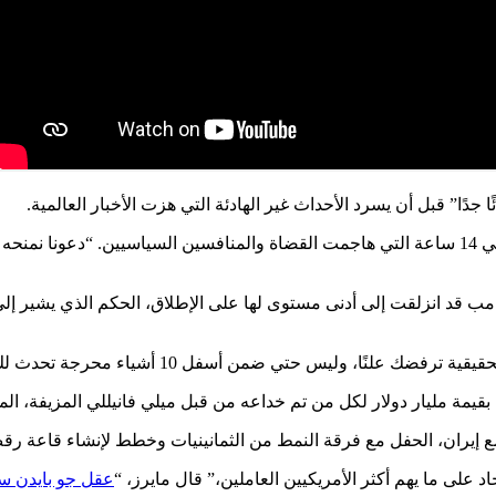
دًا” قبل أن يسرد الأحداث غير الهادئة التي هزت الأخبار العالمية.
في نهاية الأسبوع الماضي، نشر ترامب 60 منشورًا على Truth Social في 14 ساعة التي هاجمت القضاة 
رامب قد انزلقت إلى أدنى مستوى لها على الإطلاق، الحكم الذي يشير إل
وليس حتي ضمن أسفل 10 أشياء محرجة تحدث لك هذا الأسبوع.
ة مليار دولار لكل من تم خداعه من قبل ميلي فانيللي المزيفة، المعر
ع إيران، الحفل مع فرقة النمط من الثمانينيات وخطط لإنشاء قاعة رقص
على ما يهم أكثر الأمريكيين العاملين،” قال مايرز، “
عقل جو بايدن س