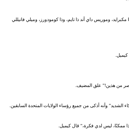
 حدث موسيقي فخم للاحتفال بالعيد الـ250 لأمريكا مع فنانين مثل مارتينا مكبرايد، وموريس داي أند ذا تايم، وذا كومودورز، وميلي فانيللي
أقصر من هذين!” علق المضيف.
ا ممكنًا، ليس لدي فكرة،” قال كيميل.