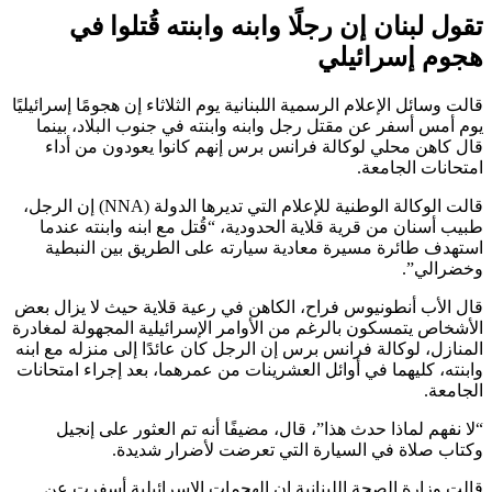
تقول لبنان إن رجلًا وابنه وابنته قُتلوا في
هجوم إسرائيلي
قالت وسائل الإعلام الرسمية اللبنانية يوم الثلاثاء إن هجومًا إسرائيليًا
يوم أمس أسفر عن مقتل رجل وابنه وابنته في جنوب البلاد، بينما
قال كاهن محلي لوكالة فرانس برس إنهم كانوا يعودون من أداء
امتحانات الجامعة.
قالت الوكالة الوطنية للإعلام التي تديرها الدولة (NNA) إن الرجل،
طبيب أسنان من قرية قلاية الحدودية، “قُتل مع ابنه وابنته عندما
استهدف طائرة مسيرة معادية سيارته على الطريق بين النبطية
وخضرالي”.
قال الأب أنطونيوس فراح، الكاهن في رعية قلاية حيث لا يزال بعض
الأشخاص يتمسكون بالرغم من الأوامر الإسرائيلية المجهولة لمغادرة
المنازل، لوكالة فرانس برس إن الرجل كان عائدًا إلى منزله مع ابنه
وابنته، كليهما في أوائل العشرينات من عمرهما، بعد إجراء امتحانات
الجامعة.
“لا نفهم لماذا حدث هذا”، قال، مضيفًا أنه تم العثور على إنجيل
وكتاب صلاة في السيارة التي تعرضت لأضرار شديدة.
قالت وزارة الصحة اللبنانية إن الهجمات الإسرائيلية أسفرت عن