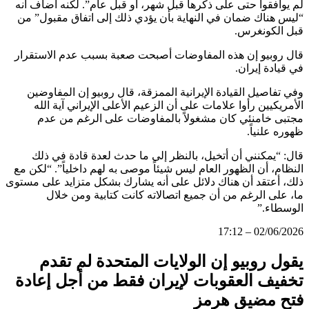
لم يوافقوا حتى على ذكرها قبل شهر، أو قبل عام”. لكنه أضاف أنه
“ليس هناك ضمان في النهاية بأن يؤدي ذلك إلى اتفاق مقبول” من
قبل الكونغرس.
قال روبيو إن هذه المفاوضات أصبحت صعبة بسبب عدم الاستقرار
في قيادة إيران.
وفي تفاصيل القيادة الإيرانية الممزقة، قال روبيو إن المفاوضين
الأمريكيين رأوا علامات على أن الزعيم الأعلى الإيراني آية الله
مجتبى خامنئي كان مشغولاً بالمفاوضات على الرغم من عدم
ظهوره علنياً.
قال: “يمكنني أن أتخيل، بالنظر إلى ما حدث لعدة قادة في ذلك
النظام، أن الظهور العام ليس شيئاً موصى به لهم داخلياً”. “لكن مع
ذلك، أعتقد أن هناك دلائل على أنه يشارك بشكل متزايد على مستوى
ما، على الرغم من أن جميع اتصالاته كانت كتابية ومن خلال
الوسطاء.”
02/06/2026 – 17:12
يقول روبيو إن الولايات المتحدة لم تقدم
تخفيف العقوبات لإيران فقط من أجل إعادة
فتح مضيق هرمز