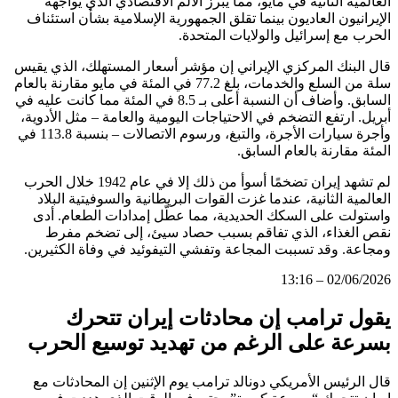
العالمية الثانية في مايو، مما يبرز الألم الاقتصادي الذي يواجهه
الإيرانيون العاديون بينما تقلق الجمهورية الإسلامية بشأن استئناف
الحرب مع إسرائيل والولايات المتحدة.
قال البنك المركزي الإيراني إن مؤشر أسعار المستهلك، الذي يقيس
سلة من السلع والخدمات، بلغ 77.2 في المئة في مايو مقارنة بالعام
السابق. وأضاف أن النسبة أعلى بـ 8.5 في المئة مما كانت عليه في
أبريل. ارتفع التضخم في الاحتياجات اليومية والعامة – مثل الأدوية،
وأجرة سيارات الأجرة، والتبغ، ورسوم الاتصالات – بنسبة 113.8 في
المئة مقارنة بالعام السابق.
لم تشهد إيران تضخمًا أسوأ من ذلك إلا في عام 1942 خلال الحرب
العالمية الثانية، عندما غزت القوات البريطانية والسوفيتية البلاد
واستولت على السكك الحديدية، مما عطّل إمدادات الطعام. أدى
نقص الغذاء، الذي تفاقم بسبب حصاد سيئ، إلى تضخم مفرط
ومجاعة. وقد تسببت المجاعة وتفشي التيفوئيد في وفاة الكثيرين.
02/06/2026 – 13:16
يقول ترامب إن محادثات إيران تتحرك
بسرعة على الرغم من تهديد توسيع الحرب
قال الرئيس الأمريكي دونالد ترامب يوم الإثنين إن المحادثات مع