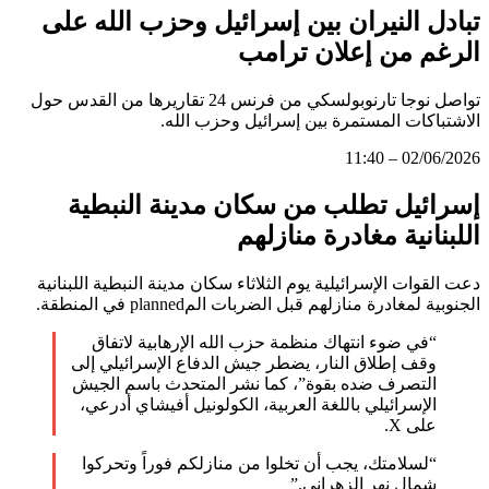
تبادل النيران بين إسرائيل وحزب الله على
الرغم من إعلان ترامب
تواصل نوجا تارنوبولسكي من فرنس 24 تقاريرها من القدس حول
الاشتباكات المستمرة بين إسرائيل وحزب الله.
02/06/2026 – 11:40
إسرائيل تطلب من سكان مدينة النبطية
اللبنانية مغادرة منازلهم
دعت القوات الإسرائيلية يوم الثلاثاء سكان مدينة النبطية اللبنانية
الجنوبية لمغادرة منازلهم قبل الضربات المplanned في المنطقة.
“في ضوء انتهاك منظمة حزب الله الإرهابية لاتفاق
وقف إطلاق النار، يضطر جيش الدفاع الإسرائيلي إلى
التصرف ضده بقوة”، كما نشر المتحدث باسم الجيش
الإسرائيلي باللغة العربية، الكولونيل أفيشاي أدرعي،
على X.
“لسلامتك، يجب أن تخلوا من منازلكم فوراً وتحركوا
شمال نهر الزهراني.”