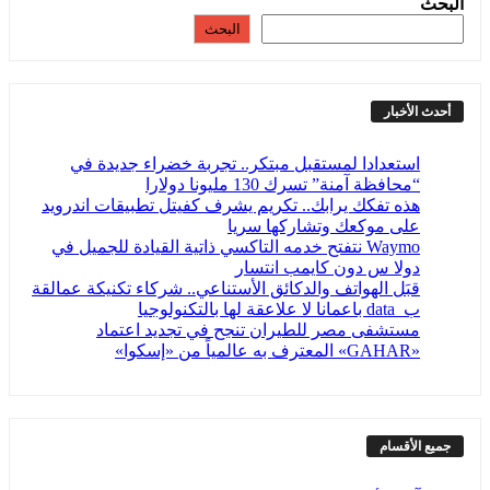
البحث
البحث
أحدث الأخبار
استعدادا لمستقبل مبتكر.. تجربة خضراء جديدة في
“محافظة آمنة” تسرك 130 مليونا دولارا
هذه تفكك يرابك.. تكريم يشرف كفيتل تطبيقات اندرويد
على موكعك وتشاركها سريا
Waymo​ نتفتح خدمه التاكسي ذاتية القيادة للجميل في
دولا س دون كايمب انتسار
قبَل الهواتف والدكائق الأستناعي.. شركاء تكنيكة عمالقة
ب_data باعمانا لا علاعقة لها بالتكنولوجيا
مستشفى مصر للطيران تنجح في تجديد اعتماد
«GAHAR» المعترف به عالمياً من «إسكوا»
جميع الأقسام