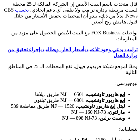
قال متحدث باسم البيت الأبيض إن الشركة المالكة لـ 25 محطة
ليست مرتبطة بإدارة ترامب ولا تتلقى أي دعم اتحادي،
بحسب
CBS
News. بدلاً من ذلك، يبدو أن المحطات تخفض الأسعار من خلال
قبول هامش ربح أصغر.
تواصلت FOX Business مع البيت الأبيض للحصول على مزيد من
المعلومات.
ترامب يدعي وجود تلاعب بأسعار الغاز، ويطالب بإجراء تحقيق من
وزارة العدل
وفقًا لموقع شبكة فريدوم فيول، تقع المحطات الـ 25 في المناطق
التالية:
نيوجيرسي:
إيغ هاربور تاونشيب، NJ
— 6501 طريق ديلاها
إيغ هاربور تاونشيب، NJ
— 6801 طريق تيلتون
ليتل إيغ هاربور تاونشيب، NJ
— 1520 طريق مقاطعة 539
مارلتون، NJ
— 160 NJ-73
ويست برلين، NJ
— 898 NJ-73
بنسلفانيا:
بينسايلم، PA
— 1360 شارع رود