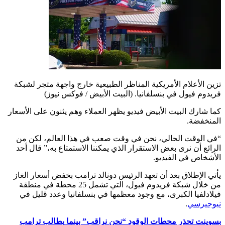
تزين الأعلام الأمريكية المناظر الطبيعية خارج واجهة متجر لشبكة
فريدوم فيول في بنسلفانيا.
(البيت الأبيض / فوكس نيوز)
كما شارك البيت الأبيض فيديو يظهر العملاء وهم يثنون على الأسعار
المنخفضة.
“في الوقت الحالي، نحن في وقت صعب في هذا العالم، لكن من
الرائع أن نرى بعض الاستقرار الذي يمكننا الاستمتاع به،” قال أحد
الأشخاص في الفيديو.
يأتي الإطلاق بعد أن تعهد الرئيس دونالد ترامب بخفض أسعار الغاز
من خلال شبكة فريدوم فيول، التي تشمل 25 محطة في منطقة
فيلادلفيا الكبرى، مع وجود معظمها في بنسلفانيا وعدد قليل في
نيوجيرسي
.
بسوينت تحذر محطات الوقود “نحن نراقب” بينما يطالب ترامب