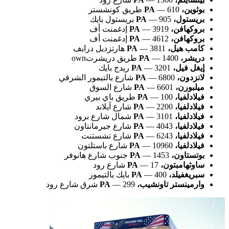
بوثوين، PA
— 610 طريق كونشستر
بريستول، PA
— 905 بريستول بايك
بروكهافن، PA
— 3919 إدغمنت أف
بروكهافن، PA
— 4612 إدغمنت أف
كامب هيل، PA
— 3811 هارتزديل درايف
دريشر، PA
— 1400 طريق دريشرتown
إيغل فيل، PA
— 3201 ريدج بايك
لانزدون، PA
— 6800 شارع بالتيمور الشرقي
ميلبورن، PA
— 6601 شارع السوق
فيلادلفيا، PA
— 100 طريق باي بيري
فيلادلفيا، PA
— 2200 شارع آيلاند
فيلادلفيا، PA
— 3101 شمال شارع برود
فيلادلفيا، PA
— 4043 شارع جيرمانتاون
فيلادلفيا، PA
— 6243 شارع تشستنت
فيلادلفيا، PA
— 10960 شارع باستلتون
بوتستاون، PA
— 1453 جنوب شارع هانوفر
ساوثهامبتون، PA
— 17 شارع رود
سبريغفيلد، PA
— 400 بايك بالتيمور
وارمينستر تاونشيب، PA
— 299 شرق شارع رود