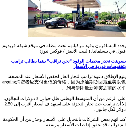
يجدد المسافرون وقود مركباتهم تحت مظلة في موقع شبكة فريدوم
فيول في بنسلفانيا.
(البيت الأبيض / فوكس نيوز)
بسوينت تحذر محطات الوقود “نحن نراقب” بينما يطالب ترامب
بتخفيضات فورية في الأسعار
يتبع الإطلاق دعوة ترامب لتجار الغاز لخفض الأسعار عند المضخة،
arguing消费者应支付更低的价格，因为原油期货回落至美以色
列与伊朗最新冲突之前的水平。
على الرغم من أن المتوسط الوطني ظل حوالي 3 دولارات للجالون،
إلا أن ترامب حث تجار التجزئة على استهداف أسعار أقرب إلى 2.50
دولار لكل جالون.
كما اتهم بعض الشركات بالتحايل على الأسعار وحذر من أن الحكومة
الفيدرالية قد تحقق إذا ظلت الأسعار مرتفعة.