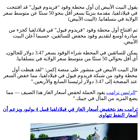
يقول البيت الأبيض إن أول محطة وقود “فريدوم فيول” قد افتتحت
في فيلادلفيا، مقدمة بنزينًا بسعر أقل بنحو 50 سنتًا عن متوسط سعر
الولاية في بنسلفانيا. (البيت الأبيض)
تم افتتاح أول محطة وقود “فريدوم فيول” في فيلادلفيا كجزء من
مبادرة أوسع لتقديم وقود مخفض للسائقين، حسبما أعلن البيت
الأبيض.
يمكن للسائقين في المحطة شراء الوقود بسعر 3.47 دولار للجالون،
أي أقل بحوالي 50 سنتًا من متوسط سعر الولاية في بنسلفانيا.
قال البيت الأبيض في منشور على منصة إكس: “لقد هبطت أول
محطة وقود من شبكة فريدوم فيول في فيلادلفيا، مما خفض السعر
عند المضخة إلى 3.47 دولار لرئيسنا السابع والأربعين.”
“
الرئيس ترامب
يقود الحملة لخفض أسعار الغاز هذا الصيف — مما
يضع المزيد من المال في جيبك.”
ترامب يعد بتخفيض أسعار الغاز في فيلادلفيا قبيل 4 يوليو، ويزعم أن
أسعار النفط تتهاوى