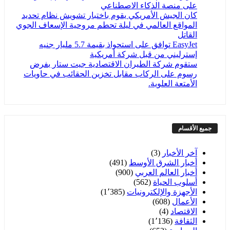
على منصة الذكاء الاصطناعي
كان الجيش الأمريكي يقوم باختبار تشويش نظام تحديد
المواقع العالمي في ليلة تحطم مروحية الإسعاف الجوي
القاتل
EasyJet توافق على استحواذ بقيمة 5.7 مليار جنيه
إسترليني من قبل شركة أمريكية
ستقوم شركة الطيران الاقتصادية جيت ستار بفرض
رسوم على الركاب مقابل تخزين الحقائب في حاويات
الأمتعة العلوية.
جميع الأقسام
آخر الأخبار
(3)
أخبار الشرق الأوسط
(491)
أخبار العالم العربي
(900)
أسلوب الحياة
(562)
الأجهزة والإلكترونيات
(1٬385)
الأعمال
(608)
الاقتصاد
(4)
الثقافة
(1٬136)