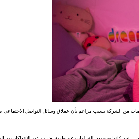
ي إنهم كانوا يحسبون الغرامات عن طريق ضرب عدد الانتهاكات بمبالغ ا