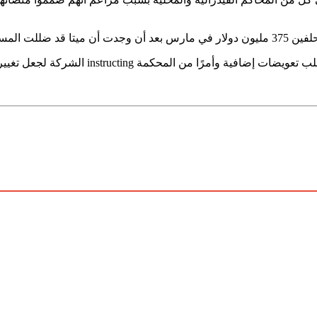
المستهلكين في الولاية.
instructi الشركة لجعل تغييرات على فيسبوك وإنستغرام وواتس آب.