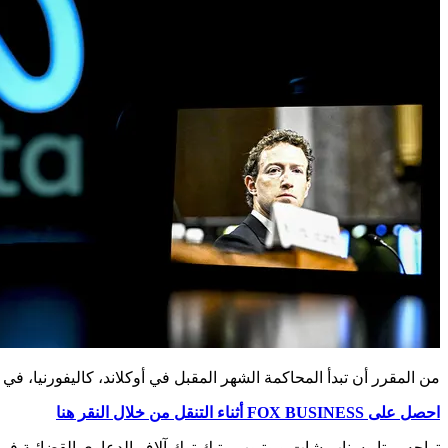
من المقرر أن تبدأ المحاكمة الشهر المقبل في أوكلاند، كاليفورنيا، في
احصل على FOX BUSINESS أثناء التنقل من خلال النقر هنا
تواجه ميتا وسناب شات ويوتيوب وتيك توك آلاف الدعاوى القضائية في