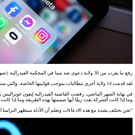
رفع ما يقرب من 30 ولاية دعوى ضد ميتا في المحكمة الفيدرالية.
(صورة توضيحية من et
لقد قدمت 14 ولاية أخرى مطالبات بموجب قوانينها الخاصة، والتي ستنظر في محاكمة منفصلة العام المقبل.
في نهاية الشهر الماضي، رفضت القاضية الفيدرالية إيفون غونزاليس ر
وما إذا كانت الشركة نفت زيفًا أنها صممتها بهذه الطريقة وما إذا كان
“نحن نختلف بشدة مع هذه الادعاءات ونعلم أن الأدلة ستظهر التزامنا الطويل الأمد ب