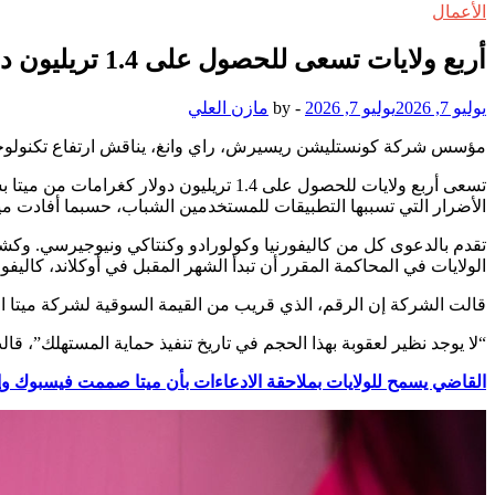
الأعمال
أربع ولايات تسعى للحصول على 1.4 تريليون دولار كغرامات في تجربة إدمان الأطفال على وسائل التواصل الاجتماعي، تقول ميتا
يوليو 7, 2026
يوليو 7, 2026
-
by
مازن العلي
مؤسس شركة كونستليشن ريسيرش، راي وانغ، يناقش ارتفاع تكنولوجيا ا
تسعى أربع ولايات للحصول على 1.4 تريليون دولار كغرامات من ميتا بسبب مزاعم بأن عملاق وسائل التواصل الاجتماعي
الأضرار التي تسببها التطبيقات للمستخدمين الشباب، حسبما أفادت ميتا
تقدم بالدعوى كل من كاليفورنيا وكولورادو وكنتاكي ونيوجيرسي. وكشف
الولايات في المحاكمة المقرر أن تبدأ الشهر المقبل في أوكلاند، كاليفورن
قالت الشركة إن الرقم، الذي قريب من القيمة السوقية لشركة ميتا البالغة حوالي 1.5 تريليون دولار، لم يك
“لا يوجد نظير لعقوبة بهذا الحجم في تاريخ تنفيذ حماية المستهلك”، ق
القاضي يسمح للولايات بملاحقة الادعاءات بأن ميتا صممت فيسبوك وإ