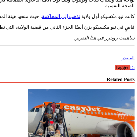
الصحة النفسية.
كانت نيو مكسيكو أول ولاية
تذهب إلى المحاكمة
، حيث منحها هيئة المحلفين 375 مليون دولار في مارس بعد أن وجدت أن ميتا قد ضللت 
قاضٍ في نيو مكسيكو يزن أيضًا الجزء الثاني من قضية الولاية، التي تطلب تعويضات إضافية وأمرًا من المحكمة ng
ساهمت رويترز في هذا التقرير.
المصدر
Tagged
1
5
Related Posts