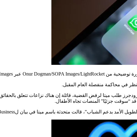
Onur Dogman/SOPA Images/LightRock عبر Getty Images / Getty Images)
ودجرز طلب ميتا لرفض القضية، قائلة إن هناك نزاعات تتعلق بالحقائق
ت قد “سوقت جزئيًا” المنصات تجاه الأطفال.
دعم الشباب”، قالت متحدثة باسم ميتا في بيان لFOX Business في ذلك الوقت.