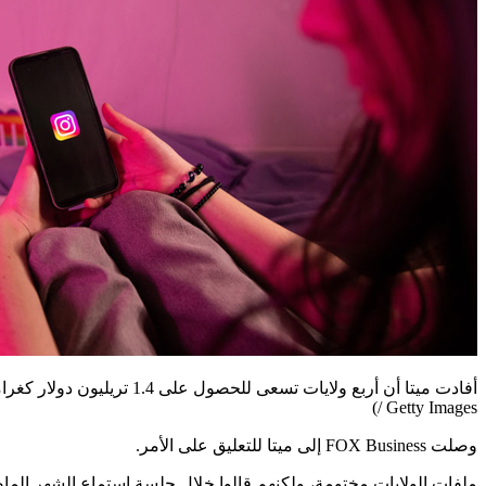
أفادت ميتا أن أربع ولايات تسعى للحصول على 1.4 تريليون دولار كغرامات من الشركة بسبب مزاعم بأن عملاق وسائل التواصل الاجتماعي صمم فيسبوك وإنستغرام لتدمن المستخدمين الأطفال.
/ Getty Images)
وصلت FOX Business إلى ميتا للتعليق على الأمر.
ملفات الولايات مختومة، ولكنهم قالوا خلال جلسة استماع الشهر الماض