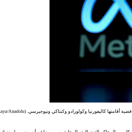
 قضية أقامتها كاليفورنيا وكولورادو وكنتاكي ونيوجيرسي.
(Arda Kucukkaya/Anadolu عبر Getty Images / Getty Images)
 كل من المحاكم الفيدرالية والمحلية بسبب مزاعم أنهم صمموا منصات