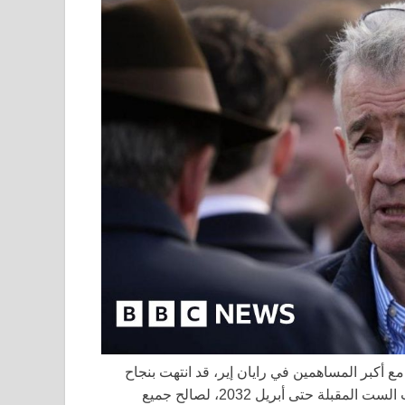
 مع أكبر المساهمين في رايان إير، قد انتهت بنجاح
حيث وافق مايكل على تمديد قيادته لمجموعة رايان إير للسنوات الست المقبلة حتى أبريل 2032، لصالح جميع