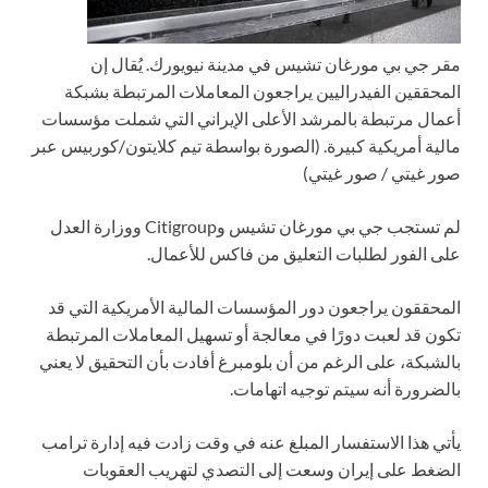
مقر جي بي مورغان تشيس في مدينة نيويورك. يُقال إن
المحققين الفيدراليين يراجعون المعاملات المرتبطة بشبكة
أعمال مرتبطة بالمرشد الأعلى الإيراني التي شملت مؤسسات
مالية أمريكية كبيرة.
(الصورة بواسطة تيم كلايتون/كوربيس عبر
صور غيتي / صور غيتي)
لم تستجب جي بي مورغان تشيس وCitigroup ووزارة العدل
على الفور لطلبات التعليق من فاكس للأعمال.
المحققون يراجعون دور المؤسسات المالية الأمريكية التي قد
تكون قد لعبت دورًا في معالجة أو تسهيل المعاملات المرتبطة
بالشبكة، على الرغم من أن بلومبرغ أفادت بأن التحقيق لا يعني
بالضرورة أنه سيتم توجيه اتهامات.
يأتي هذا الاستفسار المبلغ عنه في وقت زادت فيه إدارة ترامب
الضغط على إيران وسعت إلى التصدي لتهريب العقوبات