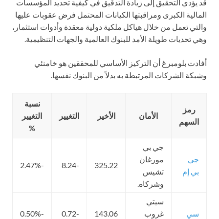
قد يؤدي التحقيق إلى زيادة التدقيق في كيفية تحديد المؤسسات
المالية الكبرى ومراقبتها الكيانات المحتمل فرض عقوبات عليها
والتي تعمل من خلال هياكل ملكية دولية معقدة وأدوات استثمار،
وهي تحديات طويلة الأمد للبنوك العالمية والجهات التنظيمية.
أفادت بلومبرغ أن التركيز الأساسي للمحققين هو خامنئي
وشبكة الشركات المرتبطة به بدلاً من البنوك نفسها.
نسبة
رمز
الأمان
الأخير
التغيير
التغيير
السهم
%
جي بي
جي
مورغان
-2.47%
-8.24
325.22
بي إم
تشيس
وشركاه.
سيتي
سي
غروب
143.06
-0.72
-0.50%