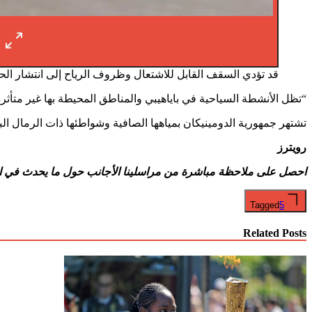
قد تؤدي السقف القابل للاشتعال وظروف الرياح إلى انتشار ال
“تظل الأنشطة السياحية في باياهيبي والمناطق المحيطة بها غير متأثرة
تشتهر جمهورية الدومينيكان بمياهها الصافية وشواطئها ذات الرمال البيضاء، وهي وجهة السياحة ال
رويترز
احصل على ملاحظة مباشرة من مراسلينا الأجانب
حول ما يحدث في ال
Tagged
5
Related Posts