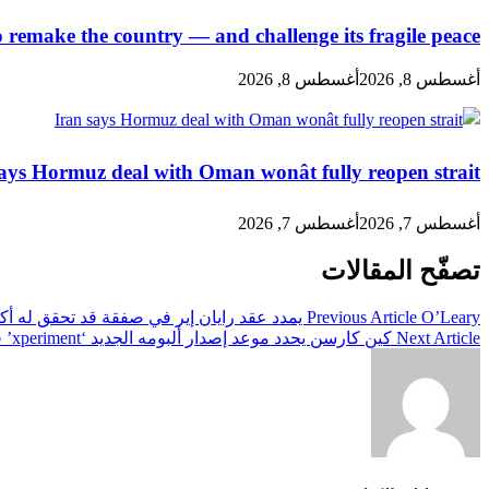
 remake the country — and challenge its fragile peace
أغسطس 8, 2026
أغسطس 8, 2026
ays Hormuz deal with Oman wonât fully reopen strait
أغسطس 7, 2026
أغسطس 7, 2026
تصفّح المقالات
O’Leary يمدد عقد رايان إير في صفقة قد تحقق له أكثر من 130 مليون جنيه إسترليني
Previous Article
Next Article
كين كارسن يحدد موعد إصدار ألبومه الجديد ‘xperiment’ في يوليو