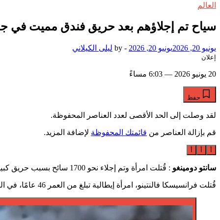
العالم
سياح تم إجلاؤهم بعد حريق فندق مميت في جمه
يونيو 20, 2026
يونيو 20, 2026
-
by
ليلى الكيلاني
إعلان
20 يونيو 2026 — 6:03 مساءً
حفظ
لقد وصلت إلى الحد الأقصى لعدد العناصر المحفوظة.
قم بإزالة العناصر من
قائمتك المحفوظة
لإضافة المزيد.
أ
أ
أ
سانتو دومينغو
: قُتلت امرأة وتم إجلاء نحو 1700 سائح بسبب حريق كبير في فندق في منتجع باياهيبي على الشاطئ الدومينيكي، حسبما قالت السلطات المحلية يوم الجمعة.
قُتلت فرانسيسكا فالنتينو، امرأة إيطالية تبلغ من العمر 46 عامًا، في الحريق في فندق فيفا ويندهام دومينيكوس بيتش، وفقًا لما قالت المديرية العامة لخدمات الطوارئ خارج المستشفى (DAEH) في بيان.