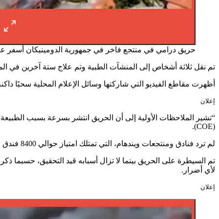
حريق درامي في منتجع فاخر في جمهورية الدومينيكان أسفر 
تم نقل ثلاثة أشخاص إلى المنشآت الطبية وتم علاج ستة آخرين في الموقع، وفقًا لما قالته DAEH. أولئك الذين تأثروا هم
أظهرت مقاطع الفيديو التي شاركتها وسائل الإعلام المحلية سحبًا داك
إعلان
“تشير الملاحظات الأولية إلى أن الحريق انتشر بسرعة بسبب الطبيعة ا
(COE).
لم ترد فنادق ومنتجعات ويندهام، التي تمتلك امتياز حوالي 8400 فندق حول العالم، على طلب التعليق على الفور.
تم السيطرة على الحريق بينما لا تزال أسبابه قيد التحقيق، حسبما ذ
لأي أضرار.
إعلان