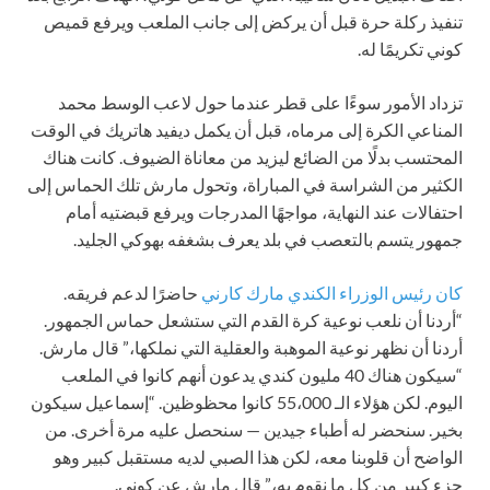
تنفيذ ركلة حرة قبل أن يركض إلى جانب الملعب ويرفع قميص
كوني تكريمًا له.
تزداد الأمور سوءًا على قطر عندما حول لاعب الوسط محمد
المناعي الكرة إلى مرماه، قبل أن يكمل ديفيد هاتريك في الوقت
المحتسب بدلًا من الضائع ليزيد من معاناة الضيوف. كانت هناك
الكثير من الشراسة في المباراة، وتحول مارش تلك الحماس إلى
احتفالات عند النهاية، مواجهًا المدرجات ويرفع قبضتيه أمام
جمهور يتسم بالتعصب في بلد يعرف بشغفه بهوكي الجليد.
كان رئيس الوزراء الكندي مارك كارني
حاضرًا لدعم فريقه.
“أردنا أن نلعب نوعية كرة القدم التي ستشعل حماس الجمهور.
أردنا أن نظهر نوعية الموهبة والعقلية التي نملكها،” قال مارش.
“سيكون هناك 40 مليون كندي يدعون أنهم كانوا في الملعب
اليوم. لكن هؤلاء الـ 55،000 كانوا محظوظين. “إسماعيل سيكون
بخير. سنحضر له أطباء جيدين — سنحصل عليه مرة أخرى. من
الواضح أن قلوبنا معه، لكن هذا الصبي لديه مستقبل كبير وهو
جزء كبير من كل ما نقوم به،” قال مارش عن كوني.