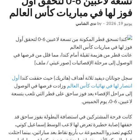
تسعة لاعبين 6-0 لتحقق أول
فوز لها في مباريات كأس العالم
يونيو 19, 2026
-
by
ندى الشامي
عانت قطر من هزيمة ثقيلة أمام كندا، مما قلل من فرصها في
الوصول إلى مرحلة الإقصائيات [صور غيتي / ملف]
سجل جوناثان ديفيد ثلاثة أهداف (هاتريك) حيث حققت كندا
أول
انتصار لها في نهائيات كأس العالم
وزادت فرصها في الوصول
إلى مراحل الإقصاء بعد فوز ساحق على قطر التي تلعب بتسعة
لاعبين، 6-0، يوم الخميس.
كانت فرحة المشتركين في استضافة البطولة بفوز ساحق قد
خففها إصابة خطيرة تعرض لها لاعب الوسط إسماعيل كوني،
لكنهم تصدروا المجموعة ب بأربع نقاط بعد مباراتين، بينما احتلت
قطر المركز الأخير بنقطة واحدة. تستضيف كندا في مباراتها