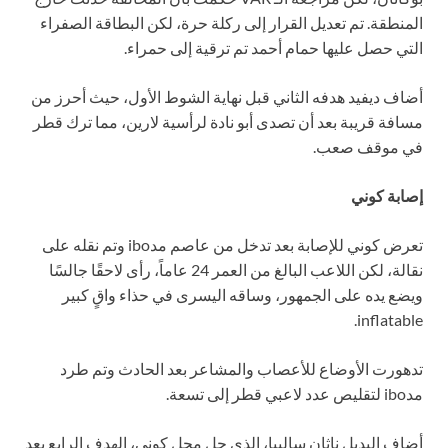
المنطقة. تم تعديل القرار إلى ركلة حرة، لكن البطاقة الصفراء
التي حصل عليها حمام أحمد تم ترقية إلى حمراء.
أضاف ديفيد هدفه الثاني قبل نهاية الشوط الأول، حيث أحرز من
مسافة قريبة بعد أن تصدى أبو نادة لرأسية لارين، مما ترك قطر
في موقف صعب.
إصابة كوني
تعرض كوني للإصابة بعد تدخل من عاصم مدibo وتم نقله على
نقالة، لكن اللاعب البالغ من العمر 24 عاماً، رأى لاحقًا جالسًا
ويضع يده على الجمهور، وساقه اليسرى في حذاء واقٍ كبير
inflatable.
تدهورت الأوضاع للأعصاب والمشاعر بعد الحادث وتم طرد
مدibo لتقليص عدد لاعبي قطر إلى تسعة.
أضاف البديل ناثان ساليبا، الذي حل محل كوني، الهدف الرابع بعد