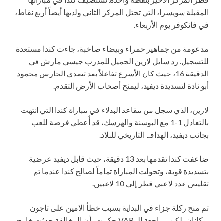
المقبلة سويسرا، التي تحتل المركز الثاني ولديها أيضاً أربع نقاط،
في فانكوفر يوم الأربعاء.
مدعومة من جماهير حمراء وبيضاء صاخبة، جاءت كندا مستعدة
للتسجيل. رد سايل لارين الجميل للمدرب جيسي مارش في
الدقيقة 16، حيث كان الأسرع تفاعلاً بعد تصدي الحارس محمود
أبو نادة لتسديدة ديفيد، ليمنح أصحاب الأرض التقدم.
لارين، الذي سجل من مقاعد البدلاء في مباراة كندا التي انتهت
بالتعادل 1-1 مع البوسنة والهرسك، قد أُعطي فرصة للعب
بجانب ديفيد، الهداف التاريخي للبلاد.
ضاعفت كندا تقدمها بعد 13 دقيقة، حيث قابل ديفيد عرضية
بتسديدة قوية، وتحولت المباراة تماماً لصالح كندا عندما تم
تقليص عدد لاعبي قطر إلى 10 لاعبين.
تم منح ركلة جزاء في البداية بسبب خطأ الامين على تاجون
بوكانان، لكن مراجعة الـ VAR حكمت بأن المخالفة حدثت خارج