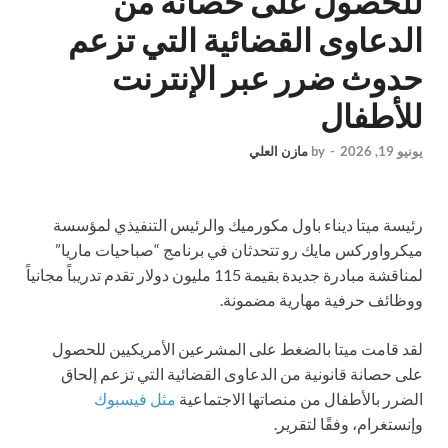
للحصول على حصانة من
الدعاوى القضائية التي تزعم
حدوث ضرر عبر الإنترنت
للأطفال
يونيو 19, 2026
-
by
مازن العلي
رئيسة ميتا ديناء باول مكورميك والرئيس التنفيذي لمؤسسة
ميكرواوركس مايك رو تتحدثان في برنامج “صباحيات ماريا”
لمناقشة مبادرة جديدة بقيمة 115 مليون دولار تقدم تدريباً مجانياً
ووظائف حرفية مهارية مضمونة.
لقد قامت ميتا بالضغط على المشرعين الأمريكيين للحصول
على حصانة قانونية من الدعاوى القضائية التي تزعم إلحاق
الضرر بالأطفال من منصاتها الاجتماعية
مثل فيسبوك
وإنستغرام، وفقًا لتقرير.