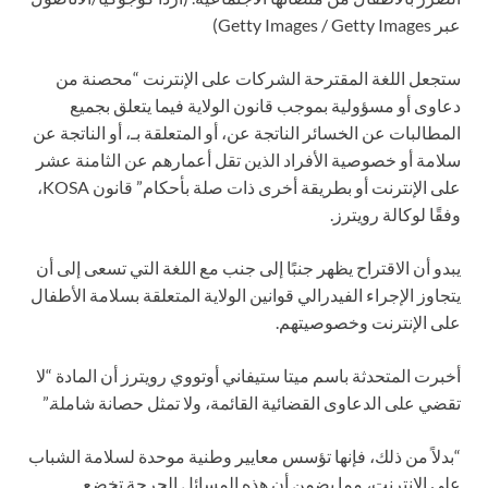
عبر Getty Images / Getty Images)
ستجعل اللغة المقترحة الشركات على الإنترنت “محصنة من
دعاوى أو مسؤولية بموجب قانون الولاية فيما يتعلق بجميع
المطالبات عن الخسائر الناتجة عن، أو المتعلقة بـ، أو الناتجة عن
سلامة أو خصوصية الأفراد الذين تقل أعمارهم عن الثامنة عشر
على الإنترنت أو بطريقة أخرى ذات صلة بأحكام” قانون KOSA،
وفقًا لوكالة رويترز.
يبدو أن الاقتراح يظهر جنبًا إلى جنب مع اللغة التي تسعى إلى أن
يتجاوز الإجراء الفيدرالي قوانين الولاية المتعلقة بسلامة الأطفال
على الإنترنت وخصوصيتهم.
أخبرت المتحدثة باسم ميتا ستيفاني أوتووي رويترز أن المادة “لا
تقضي على الدعاوى القضائية القائمة، ولا تمثل حصانة شاملة.”
“بدلاً من ذلك، فإنها تؤسس معايير وطنية موحدة لسلامة الشباب
على الإنترنت، مما يضمن أن هذه المسائل الحرجة تخضع