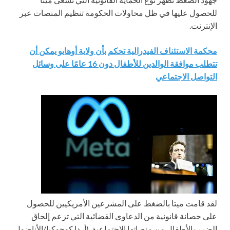
للحصول عليها في ظل محاولات الحكومة تنظيم المنصات عبر
الإنترنت.
محكمة الاستئناف الفيدرالية تحكم بأن ولاية أوهايو يمكن أن
تتطلب موافقة الوالدين للأطفال دون 16 عامًا على وسائل
التواصل الاجتماعي
لقد قامت ميتا بالضغط على المشرعين الأمريكيين للحصول
على حصانة قانونية من الدعاوى القضائية التي تزعم إلحاق
الضرر بالأطفال من منصاتها الاجتماعية.
(أردا كوجوكيا/الأناضول