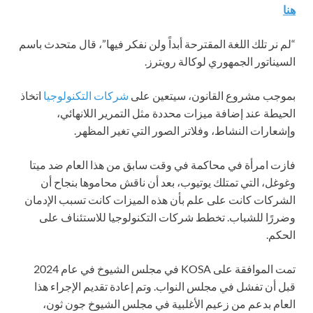
هنا
“لم نر تلك اللغة المقترحة أبداً ولن نفكر فيها”، قال متحدث باسم
السيناتور الجمهوري لوكالة رويترز.
بموجب مشروع القانون، سيتعين على
شركات التكنولوجيا
اتخاذ
الحيطة عند إضافة ميزات محددة مثل التمرير اللانهائي،
وإشعارات النشاط، وفلاتر الصور التي تغير المظهر.
فازت امرأة في محاكمة في وقت سابق من هذا العام ضد ميتا
وغوغل، التي تمتلك يوتيوب،
بعد أن ناقش محاموها بنجاح أن
الشركات كانت على علم بأن هذه الميزات كانت تسبب الإدمان
وضررًا للشباب. تخطط شركات التكنولوجيا للاستئناف على
الحكم.
تمت الموافقة على KOSA في مجلس الشيوخ في عام 2024
قبل أن تفشل في مجلس النواب. وتم إعادة تقديم الإجراء هذا
العام بدعم من زعيم الأغلبية في مجلس الشيوخ جون ثون،