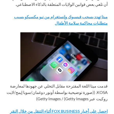
أن تلغي بعض قوانين الولايات المتعلقة بالذكاء الاصطناعي.
ميتا تهدد بسحب فيسبوك وإنستغرام من نيو مكسيكو بسبب
متطلبات محاكمة سلامة الأطفال
قدمت ميتا اللغة المقترحة مقابل التخلي عن جهودها لمعارضة
KOSA.
((صورة توضيحية بواسطة أونور دوغمان/سوبا إيمج/لايت
روكيت عبر Getty Images) / Getty Images)
احصل على أخبار FOX BUSINESS أثناء التنقل من خلال النقر