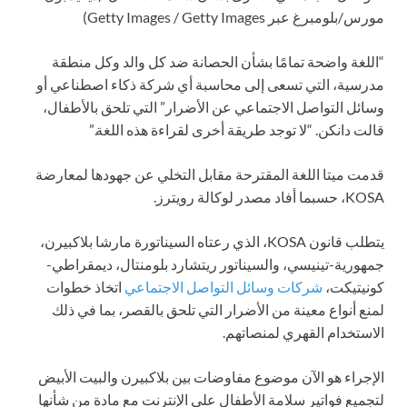
مورس/بلومبرغ عبر Getty Images / Getty Images)
“اللغة واضحة تمامًا بشأن الحصانة ضد كل والد وكل منطقة
مدرسية، التي تسعى إلى محاسبة أي شركة ذكاء اصطناعي أو
وسائل التواصل الاجتماعي عن الأضرار” التي تلحق بالأطفال،
قالت دانكن. “لا توجد طريقة أخرى لقراءة هذه اللغة.”
قدمت ميتا اللغة المقترحة مقابل التخلي عن جهودها لمعارضة
KOSA، حسبما أفاد مصدر لوكالة رويترز.
يتطلب قانون KOSA، الذي رعتاه السيناتورة مارشا بلاكبيرن،
جمهورية-تينيسي، والسيناتور ريتشارد بلومنتال، ديمقراطي-
كونيتيكت،
شركات وسائل التواصل الاجتماعي
اتخاذ خطوات
لمنع أنواع معينة من الأضرار التي تلحق بالقصر، بما في ذلك
الاستخدام القهري لمنصاتهم.
الإجراء هو الآن موضوع مفاوضات بين بلاكبيرن والبيت الأبيض
لتجميع فواتير سلامة الأطفال على الإنترنت مع مادة من شأنها