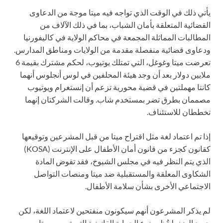
يأتي ذلك في الوقت الذي تواجه فيه ميتا موجة من الدعاوى
القضائية المتعلقة بأمان الشباب، بما في ذلك الآلاف من
المطالبات المماثلة المجمعة في محاكم الولاية في كاليفورنيا
ودعاوى قضائية منفصلة مقدمة من الولايات ومناطق المدارس.
تعرضت ميتا وغوغل، التي تمتلك يوتيوب، لحكم مشترك بقيمة 6
ملايين دولار بعد أن وجد هيئة المحلفين في لوس أنجلوس أنهما
كانتا مهملتين في قضية محورية تزعم أن إنستغرام ويوتيوب
مصممان بطرق تضر بمستخدم شاب. وقالت الشركتان إنهما
تخططان للاستئناف.
إذا تم اعتماد لغة مثل اقتراح ميتا من قبل المشرعين وتوقيعها
كقانون كجزء من قانون أمان الأطفال على الإنترنت (KOSA)
الذي يتم النظر فيه في مجلس الشيوخ، فقد تقوض المادة
الشكاوى المعلقة والمستقبلية ضد ميتا ومنصات التواصل
الاجتماعي الأخرى بشأن سلامة الأطفال.
لم يذكر المشرعون أنهم سيكونون منفتحين لاعتماد اللغة، لكن
جهود الضغط تُظهر نوع الحماية القانونية التي تسعى ميتا