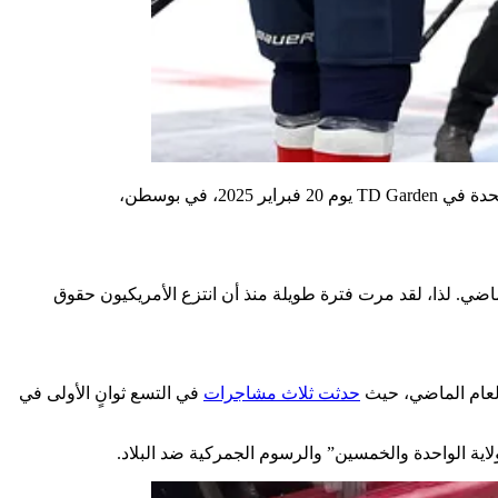
مات بولدي من فريق الولايات المتحدة وسيدني كروسبي من فريق كندا يتصافحان بعد مباراة بطولة 4 دول بين فريق كندا وفريق الولايات المتحدة في TD Garden يوم 20 فبراير 2025، في بوسطن،
 الفترة المذكورة خلال مرحلة المجموعات في كل من أولمبياد 2010 ومباراة 4 دول في العام الماضي. لذا، لقد مرت فترة طويلة منذ أن انتزع الأمريكيون حقوق
حدثت ثلاث مشاجرات
في التسع ثوانٍ الأولى في
اية الواحدة والخمسين” والرسوم الجمركية ضد البلاد.