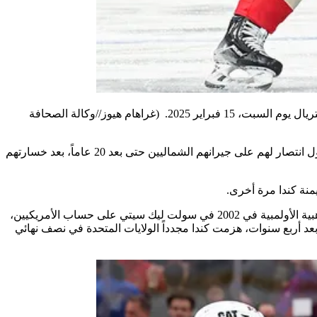
(غراهام هيوز//وكالة الصحافة
كان اللقاء الأول بين البلدين في صيغة الأفضل على الأفضل في كأس كندا عام 1976، التي فاز بها فريق كندا 4-2. لم يحصل الأمريكيون على أول انتصار لهم على جيرانهم الشماليين حتى بعد 20 عاماً، بعد خسارتهم
منة كندا مرة أخرى.
تواجه كندا الأمريكيين 7-2 منذ عام 1998، ومن بين تلك الانتصارات الأربعة كانت ضربة موجعة للولايات المتحدة. حصلت كندا على الميدالية الذهبية الأولمبية في 2002 في سولت ليك سيتي على حساب الأمريكيين،
 أربع سنوات، هزمت كندا مجدداً الولايات المتحدة في نصف نهائي