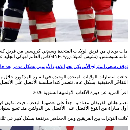
ماساتشوستس.
(تشيس أغنيلا-دين/4NFO/كأس العالم لهوكي الجليد عبر Getty Images)
توقف سعي المتزلج الأمريكي نحو الذهب الأولمبي بشكل مدمر بعد 
التفاخّر الحقيقية. بشكل عام، تتصدر كندا سلسلة الأفضل على الأفضل، 15-5-1
اقرأ المزيد عن دورة الألعاب الأولمبية الشتوية 2026
تعتبر هاتان الفريقان معتادتين جداً على بعضهما البعض، حيث تتكون قوائم الفريقين إ
أول مباراة من النوع الأفضل على الأفضل بين الدولتين منذ تسع سنوات
كانت التوترات بين الفريقين وبين الجماهير مرتفعة بشكل كبير في تلك