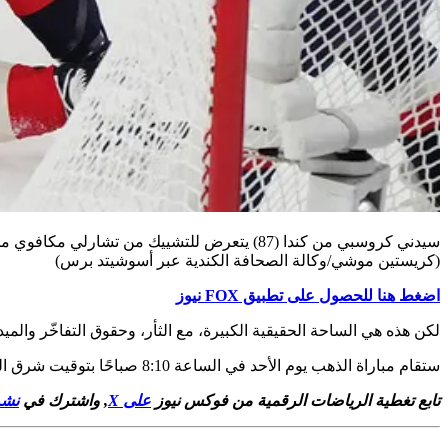
سيدني كروسبي من كندا (87) يتعرض للتشييك من تشارلي مكافوي من الولايات المتحدة (25) بينما ينظر فينست تروتشك (16) خلال الفترة الأولى من مباراة 4 دول في مونتريال يوم السبت، 15 فبراير 2025.
(كريستين موشي/وكالة الصحافة الكندية عبر أسوشيتد برس)
اضغط هنا للحصول على تطبيق FOX نيوز
لكن هذه هي الساحة الحقيقية الكبيرة، مع الثأر، وحقوق التفاخّر والميدا
ستقام مباراة الذهب يوم الأحد في الساعة 8:10 صباحًا بتوقيت شرق الولايات المتحدة.
تابع تغطية الرياضات الرقمية من فوكس نيوز
على X
, واشترك في
نشرة أخبا