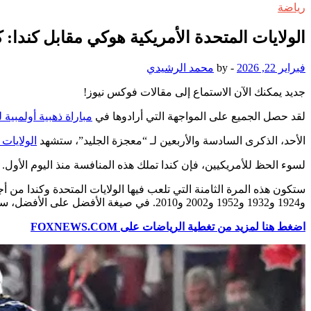
رياضة
الولايات المتحدة الأمريكية هوكي مقابل كندا: ك
فبراير 22, 2026
-
by
محمد الرشيدي
جديد
يمكنك الآن الاستماع إلى مقالات فوكس نيوز!
لقد حصل الجميع على المواجهة التي أرادوها في
مباراة ذهبية أولمبية
الأحد، الذكرى السادسة والأربعين لـ “معجزة الجليد”، ستشهد
الولايات 
لسوء الحظ للأمريكيين، فإن كندا تملك هذه المنافسة منذ اليوم الأول.
و1924 و1932 و1952 و2002 و2010. في صيغة الأفضل على الأفضل، سجل الولايات المتحدة هو 5-15-1، وثلاث من تلك الانتصارات جاءت في كأس العالم لهوكي الجليد عام 1996.
اضغط هنا لمزيد من تغطية الرياضات على FOXNEWS.COM