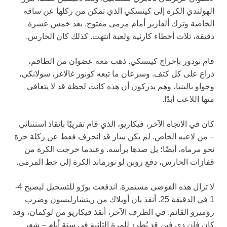
الهولندي الكرة إلى كينسكي الذي تمكن من ركلها عن ساقه
الخاصة وترك ألفاريز أمام مرمى مفتوح. بعد خمس عشرة
دقيقة، ثلاث أخطاء كارثية ولعبة انتهت. كذلك كان الحارس.
قام تودور بإخراج كينسكي. ذهب معه عضوان من الطاقم،
ذراع على كل كتف. وسرعان ما تبعه كونور غالاغر، سولانكي،
وجواو بالينيا، وهم يدركون أن هذه كانت لحظة قد لا يتعافى
منها اللاعب أبدًا.
كان في الاتجاه الآخر، فيكاريو، الذي قام تقريبًا بإنقاذ استثنائي
– من لاعبه الخاص. لم يكن سار قد انحرف فقط عن ركلة حرة
نحو مرماه، أيضًا؛ بل صدها برأسه. وعندما خرجت الكرة من
قفازات الحارس، دفع روبن لو نورماند الكرة إلى خط المرمى.
لا تزال هذه الفوضى مستمرة. اندفعت بورّو للتسجيل ليصبح 4-
1 في الدقيقة 25. أنقذ يان أوبلاك من ريتشارليسون وضرب
روميرو القائم. في الطرف الآخر، أنقذ فيكاريو من لوكمان، وقد
كان فان دي فين قد يُطرد للمرة الثانية في ستة أيام – شعر