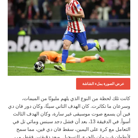
عرض الصورة بملء الشاشة
كانت تلك لحظة من النوع الذي يلهم مليونًا من الميمات،
وسرعان ما تكاثرت. كان الهدف الثاني سيئًا، وكان دور فان دي
فين أن يسمع صوت موسيقى غير سارة، وكان الهدف الثالث
أسوأ. في الدقيقة 13، بعد أن فشل دجد سبنس وماثي تل في
التعامل مع كرة على اليمين، سقط فان دي فين، مما سمح
لأنطوان غريزمان بالجري للتسجيل. وبعد دقيقتين فقط، مرر