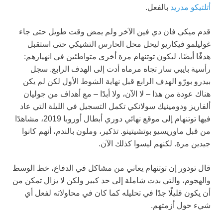
أتلتيكو مدريد
بالفعل.
قدم ميكي فان دي فين الآخر ولم يمض وقت طويل حتى جاء
غوليلمو فيكاريو ليحل محل الحارس التشيكي حتى استقبل
هدفًا أيضًا، ليكون توتنهام مرة أخرى متواطئين في انهيارهم:
رأسية بايبي سار تجاه مرماه أدت إلى الهدف الرابع. سجل
بيدرو بورّو الهدف الرابع قبل نهاية الشوط الأول لكن لم يكن
هناك عودة من هذا – لا الآن، ولا أبدًا – مع أهداف من جوليان
ألفاريز ودومينيك سولانكي تكمل التسجيل في الليلة التي عاد
فيها توتنهام إلى موقع نهائي دوري أبطال أوروبا 2019، مشاهدًا
من قبل ماوريسيو بوتشيتينو. تذكير، وملون بالندم، أنهم كانوا
جيدين مرة. لكنهم ليسوا كذلك الآن.
قال تودور إن توتنهام يعاني من مشاكل في الدفاع، خط الوسط
والهجوم، والتي بدت شاملة إلى حد كبير ولكن لا يزال تمكن من
أن يكون قليلًا جدًا في تحليله كما كان في محاولاته لفعل أي
شيء حول أزمتهم.