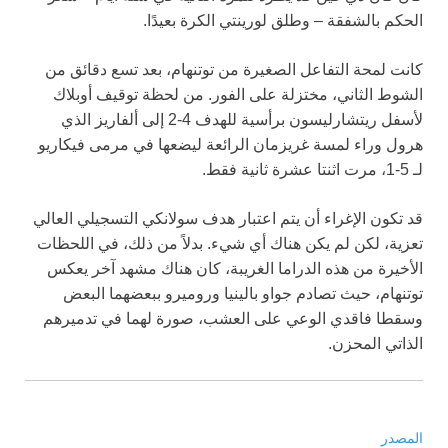
الحكم بالشفقة – وطلق لورينتي الكرة بعيدًا.
كانت لمحة التفاعل الصغيرة من توتنهام، بعد تسع دقائق من
الشوط الثاني، مختزلة على الفور. من لحظة توقيف أوبلاك
لأسفل ريتشارليسون برأسية للهدف 4-2 إلى ألفاريز الذي
هرول وراء لمسة غريزمان الرائعة ليضعها في مرمى فيكاريو
لـ 5-1، مرت اثنتا عشرة ثانية فقط.
قد تكون الإغراء أن يتم اعتبار هدف سولانكي التسجيلي العالي
تعزية، لكن لم يكن هناك أي شيء. بدلاً من ذلك، في اللحظات
الأخيرة من هذه الدراما الغريبة، كان هناك مشهد آخر يعكس
توتنهام، حيث تصادم جواو بالينيا وروميرو ببعضهما البعض
وسقطا فاقدي الوعي على العشب، صورة لهما في تدميرهم
الذاتي المحزن.
المصدر