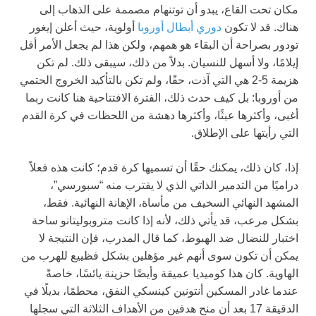
مكان تحت القاع، يبدو أن توتنهام مصممة على الذهاب إلى
هناك. قد لا تكون
دوري أبطال أوروبا
أولوية، حيث أعلن إيغور
تودور بصراحة أن البقاء هو همهم، ولكن هذا لم يجعل الأمر أقل
إيلامًا، ولا أسهل للنسيان. بدلاً من ذلك، سيبقى ذلك. لم تكن
هزيمة 5-2 هي التي آذت، حقًا، ولم تكن بالتأكيد الخروج الحتمي
من أوروبا: بل كيف حدث ذلك، الفترة الافتتاحية هنا كانت ربما
أغبى، وأكثرها عبثًا، وأكثرها دهشة من اللحظات في كرة القدم
التي رأيتها على الإطلاق.
إذا، كان ذلك، يمكنك حقًا أن تسميها كرة قدم؛ كانت هذه فعلاً
دراميًا من التدمير الذاتي الذي لا يقترب منه “سبورسي”،
المشهد النهائي السخيف من مأساة، الإهانة النهائية. فقط،
بشكل مرعب، قد يأتي ذلك، لأنه إذا كانت متروبوليتانو ساحة
اختبار للنضال ضد الهبوط، كما قال المدرب، فإن النتيجة لا
يمكن أن تكون سوى أنهم غير مؤهلين بشكل فظييع للهرب من
الهاوية. كان هذا كوميديا عميقة وأيضًا حزينة يائسًا، خاصةً
عندما غادر المسكين أنتونين كينسكي النفق، محطمًا، بديلًا في
الدقيقة 17 بعد أن منح هدفين من الأهداف الثلاثة التي سجلها