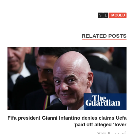
5
1
TAGGED
RELATED POSTS
Fifa president Gianni Infantino denies claims Uefa
paid off alleged ‘lover’
أغسطس 8, 2026