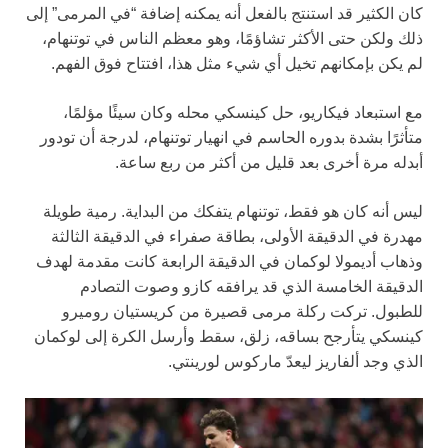
كان الكثير قد استنتج بالفعل أنه يمكنه إضافة “في المرمى” إلى
ذلك ولكن حتى الأكثر تشاؤمًا، وهو معظم الناس في توتنهام،
لم يكن بإمكانهم تخيل أي شيء مثل هذا، افتتاح فوق الفهم.
مع استبعاد فيكاريو، حل كينسكي محله وكان سيئًا مؤلمًا،
متأثرًا بشدة بدوره الحاسم في انهيار توتنهام، لدرجة أن تودور
أبدله مرة أخرى بعد قليل من أكثر من ربع ساعة.
ليس أنه كان هو فقط، توتنهام يتفكك من البداية. رمية طويلة
مهدرة في الدقيقة الأولى، بطاقة صفراء في الدقيقة الثالثة
وذهاب أديمولا لوكمان في الدقيقة الرابعة كانت مقدمة لهدف
الدقيقة الخامسة الذي قد يرافقه كازو وصوت التصادم
للطبول. تركت ركلة مرمى قصيرة من كريستيان روميرو
كينسكي يتأرجح بساقه، زلق، سقط وأرسل الكرة إلى لوكمان
الذي وجد ألفاريز ليعدّ ماركوس لورينتي.