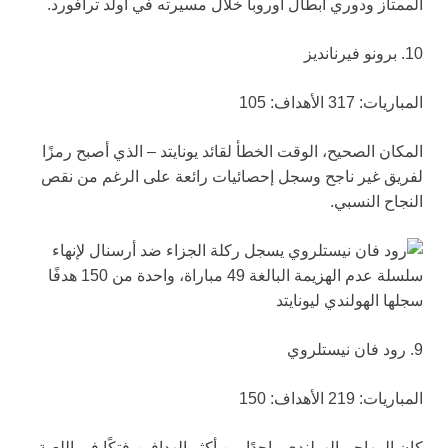
الممتاز ودوري أبطال أوروبا خلال مسيرته في أولد ترافورد.
10. برونو فيرنانديز
المباريات: 317 الأهداف: 105
المكان الصحيح، الوقت الخطأ لقائد يونايتد – الذي أصبح رمزًا
لفريق غير ناجح وسجل إحصائيات رائعة على الرغم من نقص
النجاح النسبي.
9. رود فان نيستلروي
المباريات: 219 الأهداف: 150
كان المهاجم الهولندي واحدًا من أكثر الهدافين فتكًا في اللعبة،