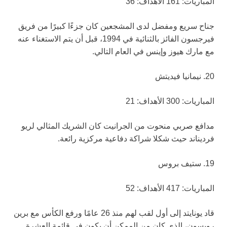
المباريات: 161 الأهداف: 36
جناح سريع ومفضل لدى المشجعين كان جزءًا كبيرًا من فريق
فيرجسون الفائز بالثنائية في 1994، قبل أن يتم الاستغناء عنه
مع مارك هيوز وإينس في العام التالي.
20. نيمانيا فيديتش
المباريات: 300 الأهداف: 21
مدافع صربي منحوت من الجرانيت كان الشريك المثالي لريو
فرديناند حيث شكلا شراكة دفاعية مركزية رائعة.
19. ستيف بروس
المباريات: 417 الأهداف: 52
قاد يونايتد إلى أول لقب لهم منذ 26 عامًا ورفع الكأس مع برين
روبسون، الذي كان من الممكن أن يكون في قائمة العشرة