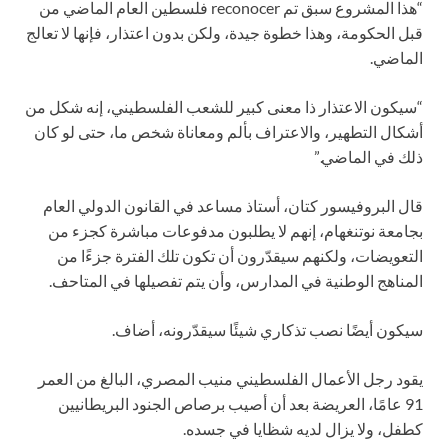
“هذا المشروع سبق تم reconocer فلسطين العام الماضي من
قبل الحكومة، وهذا خطوة جيدة، ولكن بدون اعتذار، فإنها لا تعالج
الماضي.
“سيكون الاعتذار ذا معنى كبير للشعب الفلسطيني، إنه شكل من
أشكال التطهير، والاعتراف بألم ومعاناة شخص ما، حتى لو كان
ذلك في الماضي.”
قال البروفيسور كتان، أستاذ مساعد في القانون الدولي العام
بجامعة نوتنغهام، إنهم لا يطلبون مدفوعات مباشرة كجزء من
التعويضات، ولكنهم سيقدّرون أن تكون تلك الفترة جزءًا من
المناهج الوطنية في المدارس، وأن يتم تفصيلها في المتاحف.
سيكون أيضًا نصب تذكاري شيئًا سيقدّرونه، أضاف.
يقود رجل الأعمال الفلسطيني منيب المصري، البالغ من العمر
91 عامًا، العريضة بعد أن أصيب برصاص الجنود البريطانيين
كطفل، ولا يزال لديه شظايا في جسده.