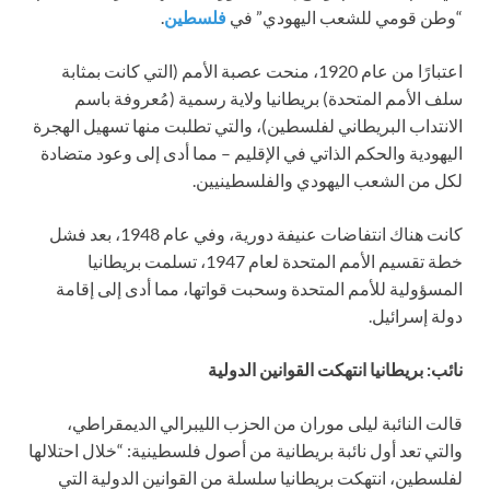
“وطن قومي للشعب اليهودي” في
فلسطين
.
اعتبارًا من عام 1920، منحت عصبة الأمم (التي كانت بمثابة
سلف الأمم المتحدة) بريطانيا ولاية رسمية (مُعروفة باسم
الانتداب البريطاني لفلسطين)، والتي تطلبت منها تسهيل الهجرة
اليهودية والحكم الذاتي في الإقليم – مما أدى إلى وعود متضادة
لكل من الشعب اليهودي والفلسطينيين.
كانت هناك انتفاضات عنيفة دورية، وفي عام 1948، بعد فشل
خطة تقسيم الأمم المتحدة لعام 1947، تسلمت بريطانيا
المسؤولية للأمم المتحدة وسحبت قواتها، مما أدى إلى إقامة
دولة إسرائيل.
نائب: بريطانيا انتهكت القوانين الدولية
قالت النائبة ليلى موران من الحزب الليبرالي الديمقراطي،
والتي تعد أول نائبة بريطانية من أصول فلسطينية: “خلال احتلالها
لفلسطين، انتهكت بريطانيا سلسلة من القوانين الدولية التي