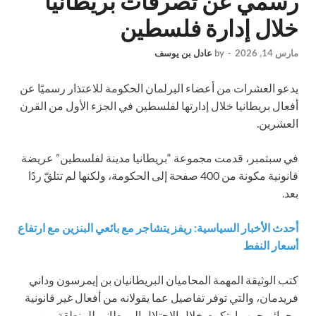
رسمي عن تصرفات بريطانيا
خلال إدارة فلسطين
مارس 14, 2026
-
by
عادل بن يوسف
يدعو العشرات من أعضاء البرلمان الحكومة للاعتذار رسميًا عن
أفعال بريطانيا خلال إدارتها لفلسطين في الجزء الأول من القرن
العشرين.
في سبتمبر، قدمت مجموعة “بريطانيا مدينة لفلسطين” عريضة
قانونية مكونة من 400 صفحة إلى الحكومة، ولكنها لم تتلقّ ردًا
بعد.
أحدث الأخبار السياسية: ريفز يتشاجر مع بائعي البنزين مع ارتفاع
أسعار النفط
كتب الوثيقة المهمة المحاميان البريطانيان بن إيمرسون وداني
فريدمان، والتي توفر تفاصيل عما يقولانه من أفعال غير قانونية
وجرائم حرب ارتكبت خلال الاحتلال البريطاني للمنطقة بين