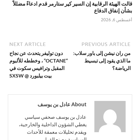
قالت الهيئة الرقابية إن السير كير ستارمر قدم ادعاءً مضللاً
بشأن إنفاق الدفاع
أغسطس 6, 2026
NEXT ARTICLE
PREVIOUS ARTICLE
من ران نيشن إلى باور سلاب:
دون توليفر يتحدث عن نجاح
ما الذي يقود إلى تبسيط
“OCTANE” ، وخططه للألبوم
الرياضة؟
المقبل وترافيس سكوت في
بيت بيلبورد @ SXSW
About عادل بن يوسف
عادل بن يوسف صحفي سياسي
يغطي الشؤون الداخلية والخارجية،
ويقدم تحليلات معمقة للأحداث
السياسية وصنع القرار.