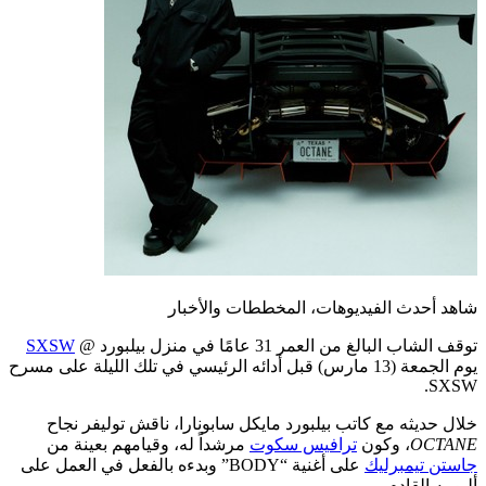
شاهد أحدث الفيديوهات، المخططات والأخبار
توقف الشاب البالغ من العمر 31 عامًا في منزل بيلبورد @
SXSW
يوم الجمعة (13 مارس) قبل أدائه الرئيسي في تلك الليلة على مسرح
SXSW.
خلال حديثه مع كاتب بيلبورد مايكل سابونارا، ناقش توليفر نجاح
OCTANE
، وكون
ترافيس سكوت
مرشداً له، وقيامهم بعينة من
جاستن تيمبرليك
على أغنية “BODY” وبدءه بالفعل في العمل على
ألبومه القادم.