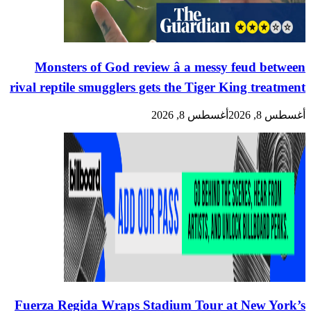
Monsters of God review â a messy feud between
rival reptile smugglers gets the Tiger King treatment
أغسطس 8, 2026
أغسطس 8, 2026
Fuerza Regida Wraps Stadium Tour at New York’s