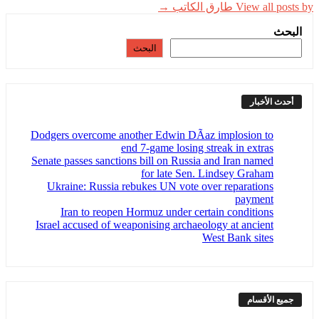
View all posts by طارق الكاتب →
البحث
البحث
أحدث الأخبار
Dodgers overcome another Edwin DÃ­az implosion to
end 7-game losing streak in extras
Senate passes sanctions bill on Russia and Iran named
for late Sen. Lindsey Graham
Ukraine: Russia rebukes UN vote over reparations
payment
Iran to reopen Hormuz under certain conditions
Israel accused of weaponising archaeology at ancient
West Bank sites
جميع الأقسام