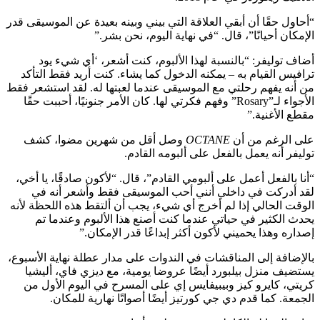
“أحاول حقًا أن أبقي العلاقة التي بيني وبينه بعيدة عن الموسيقى قدر
الإمكان أحيانًا”، قال. “في نهاية اليوم، نحن بشر.”
أضاف توليفر: “بالنسبة لهذا الألبوم، كنت أشعر، ‘أي شيء يود
ترافيس القيام به – يمكنه الدخول كما يشاء. كنت أريد فقط التأكد
من أنه يفهم رحلتي مع الموسيقى عندما لعبتها له. لقد استشعر فقط
الأجواء لـ”Rosary” وفهم فكرتي لها. كان الأمر جنونيًا، أحببت حقًا
مقطع الأغنية.”
على الرغم من أن
OCTANE
وصل أقل من شهرين مضوا، كشف
توليفر أنه يعمل بالفعل على ألبومه القادم.
“أنا بالفعل أعمل على ألبومي القادم”، قال. “لأكون صادقًا، يا أخي،
لقد أدركت في داخلي أنني أحب الموسيقى فقط وأشعر أنه في
الوقت الحالي إذا لم أخرج أي شيء، يجب أن ألتقط هذه اللحظة لأنه
يحدث الكثير في حياتي عندما كنت أصنع هذا الألبوم وعندما تم
إصداره وهذا يحميني لأكون أكثر إبداعًا قدر الإمكان.”
بالإضافة إلى المناقشات في الندوات على مدار عطلة نهاية الأسبوع،
يستضيف منزل بيلبورد أيضًا عروضا يومية، مع ديزي فاي، أليشيا
كريتي، كايرو كيز وبيبيفايس إي على المسرح في اليوم الأول من
الجمعة. كما قدم دي جي كورتيز أيضًا أصواتًا نهارية للمكان.