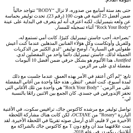
حتى بعد ستة أسابيع من صدوره، لا تزال “BODY” تتواجد حالياً
ضمن أفضل 25 أغنية في هوت 100 (رقم 23). تحدث توليفر بحماسة
عن ولعه بتيمبرليك، لكنه اعترف أنه لم يتعرف في البداية على عينة
“Rock Your Body” أثناء تسجيله للمسار.
“بصراحة، أحب جاستن تيمبرليك كثيرًا. كانت أمي تستمع له،
وللفريل وأوتكاست وكل هؤلاء الفنانين المذهلين عندما كنت أعيش
طفولتي في السيارة”، أوضح توليفر. “لدي الكثير من الذكريات
الجميلة لذلك. جاستن تيمبرليك دائماً واحد من المفضلين لدي.
Justified
، هذا الألبوم هو بشكل حرفي ضمن أفضل 10 ألبومات
مفضلة لدي على مر الزمن.
تابع: “لم أكن أعتقد في الأمر بهذه العمق. عندما جلست مع ذلك
لمدة أسبوع، كنت أشعر، ‘انتظر، هذه حقًا واحدة من أغاني المفضلة
على مر الزمن.’ “Rock Your Body” هي واحدة من تلك الأغاني التي
تحفز الإندورفين في جسدي. كان الجمع بين الاثنين رائعًا بالنسبة
لي.”
تواصل توليفر مع مرشده كاكتوس جاك، ترافيس سكوت، في الأغنية
البارزة “Rosary” من
OCTANE
، لكن كانت هناك مشاركة اللحظة
الأخيرة من لا فليم، الذي أرسل صوته تقريبًا في اللحظة الأخيرة. لقد
نمت علاقتهما منذ أن وقع دون T مع كاكتوس جاك بالشراكة مع
أتلانتيك ريكوردز في عام 2018.