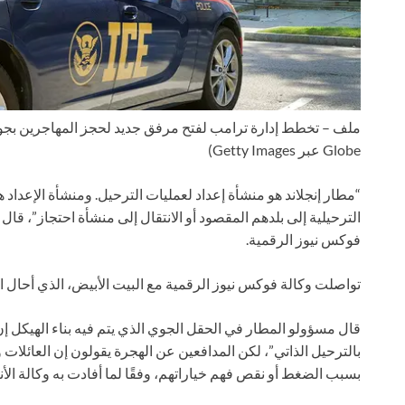
ملف – تخطط إدارة ترامب لفتح مرفق جديد لحجز المهاجرين بجوار
Globe عبر Getty Images)
“مطار إنجلاند هو منشأة إعداد لعمليات الترحيل. ومنشأة الإعدا
الترحيلية إلى بلدهم المقصود أو الانتقال إلى منشأة احتجاز”، قا
فوكس نيوز الرقمية.
تواصلت وكالة فوكس نيوز الرقمية مع البيت الأبيض، الذي أحال الأ
قال مسؤولو المطار في الحقل الجوي الذي يتم فيه بناء الهيكل إن
بالترحيل الذاتي”، لكن المدافعين عن الهجرة يقولون إن العائلات 
بسبب الضغط أو نقص فهم خياراتهم، وفقًا لما أفادت به وكالة الأنباء 