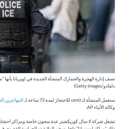
تصف إدارة الهجرة والجمارك المنشأة الجديدة في لويزيانا بأنها “
دلغادو/Getty Images)
ستعمل المنشأة كcentr للاحتجاز لمدة 72 ساعة لـ
المهاجرين ال
وكالة الأنباء AP.
تشغل شركة لا سال كوريكشنز عدة سجون خاصة ومراكز احتجاز اله
ذلك “مراكز لوويزيانا” داخل سجن الولاية ذو الحراسة القصوى في 