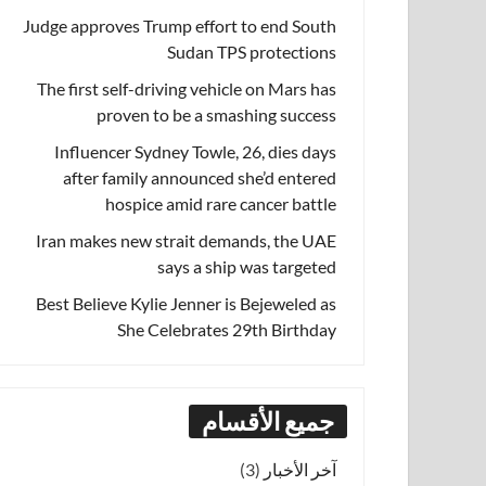
Judge approves Trump effort to end South
Sudan TPS protections
The first self-driving vehicle on Mars has
proven to be a smashing success
Influencer Sydney Towle, 26, dies days
after family announced she’d entered
hospice amid rare cancer battle
Iran makes new strait demands, the UAE
says a ship was targeted
Best Believe Kylie Jenner is Bejeweled as
She Celebrates 29th Birthday
جميع الأقسام
آخر الأخبار
(3)