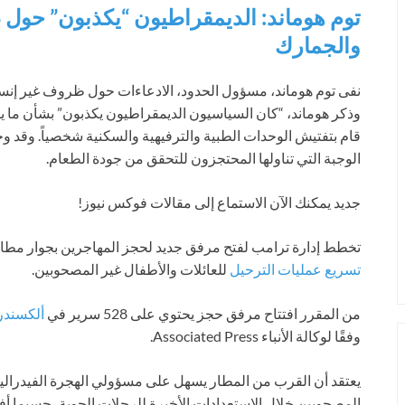
توم هوماند: الديمقراطيون “يكذبون” حول
والجمارك
نفى توم هوماند، مسؤول الحدود، الادعاءات حول ظروف غير إنسا
وذكر هوماند، “كان السياسيون الديمقراطيون يكذبون” بشأن ما 
قام بتفتيش الوحدات الطبية والترفيهية والسكنية شخصياً. وقد و
الوجبة التي تناولها المحتجزون للتحقق من جودة الطعام.
جديد
يمكنك الآن الاستماع إلى مقالات فوكس نيوز!
تخطط إدارة ترامب لفتح مرفق جديد لحجز المهاجرين بجوار مطار ف
تسريع عمليات الترحيل
للعائلات والأطفال غير المصحوبين.
من المقرر افتتاح مرفق حجز يحتوي على 528 سرير في
ألكسندريا
وفقًا لوكالة الأنباء Associated Press.
يعتقد أن القرب من المطار يسهل على مسؤولي الهجرة الفيدراليين
المصحوبين خلال الاستعدادات الأخيرة للرحلات الجوية، حسبما أفا