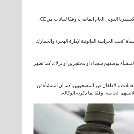
أكثر من 4400 رحلة لضبط الهجرة كانت قادمة من وإلى مطار ألكسندريا الدولي العام الماضي، وفقًا لبيانات من ICE
شأة “تحت الحراسة القانونية لإدارة الهجرة والجمارك
المنشأة بوصفهم سجناء أو محتجزين أو نزلاء، كما تظهر
عائلات والأطفال غير المصحوبين. كما أن المنشأة لن
بسهم الخاصة، وفقًا لما ذكرته الوكالة.