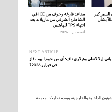
 السير كير
مقاعد فارغة وخوف من ICE في
لاً بشأن
الشاطئ الشرقي من ماريلاند بعد
انتهاء TPS للهايتيين
أغسطس 5, 2026
NEXT ARTICLE
 باني، إيلا لانغلي وهيلاري داف: أي من نجوم البوب فاز
في فبراير 2026؟
 الداخلية والخارجية، ويقدم تحليلات معمقة