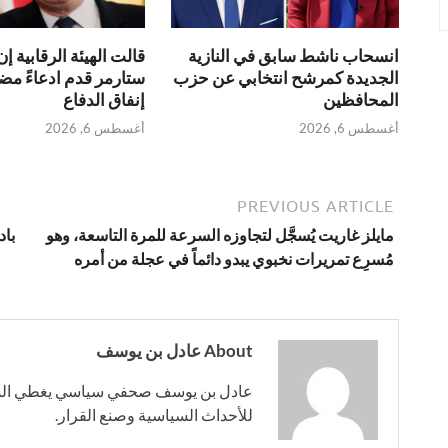
انسحاب ناشط سابق في النازية
قالت الهيئة الرقابية إن
الجديدة كمرشح انتخابي عن حزب
ستارمر قدم ادعاءً مضل
المحافظين
إنفاق الدفاع
أغسطس 6, 2026
أغسطس 6, 2026
PREVIOUS ARTICLE
مايلز غاريت يُسجَّل لتجاوزه السرعة للمرة التاسعة، وهو
باد
مُسرِع تمريرات نخبوي يبدو دائماً في عجلة من أمره
About عادل بن يوسف
عادل بن يوسف صحفي سياسي يغطي الشؤون
للأحداث السياسية وصنع القرار.