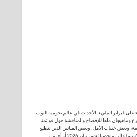
 على فبراير المليء بالأحداث في عالم نجومية البوب.
رغ وماهيجان ماها للإفصاح والمناقشة حول قوائمنا
، وبعض خيبات الأمل، وبعض الفنانين الذين نتطلع
إليهم في الأشهر القادمة من السنة الجديدة. (إذا كنت ترغب في الاستماع إلى ملخصنا لشهر يناير 2026 أو أي من