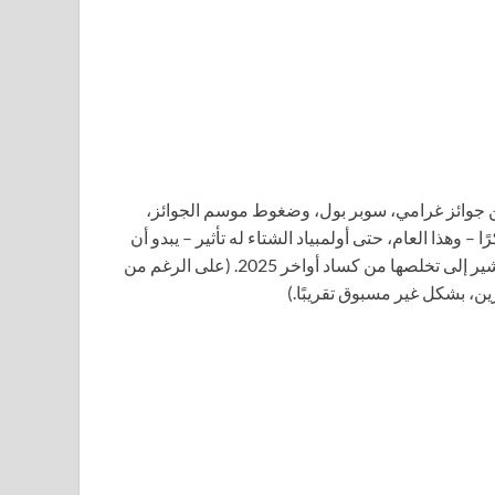
ين جوائز غرامي، سوبر بول، وضغوط موسم الجوائز،
 وهذا العام، حتى أولمبياد الشتاء له تأثير – يبدو أن
النجوم كانت في أوج تألقها في هذا الشهر الثاني من 2026، مما يشير إلى تخلصها من كساد أواخر 2025. (على الرغم من
ين، بشكل غير مسبوق تقريبًا.)