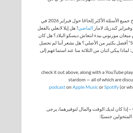
بينما نعيد تلخيص أقصر شهر ولكن الأكثر ازدحامًا في السنة، نطرح جميع الأسئلة الأكثر إلحاحًا حول فبراير 2026 في
الماضي
? هل إيلا لانغلي بالفعل
أعظم نجوم البوب لعام 2026؟ هل ستقوم ميغان مورنوني ببدء انتعاش ديسكو البلاد؟ هل كان
برونو مارس أكثر فكاهة من قبل؟ هل حقًا يعد ريمكس “Stateside” أفضل بكثير من الأصلي؟ هل نشعر أننا لم نحصل
بيبي كيم؟ وأهم سؤال: لماذا يبكي اثنان من الثلاثة منا عند استماعهم إلى
check it out above, along with a YouTube pla
stardom — all of which are disc
podcast
on
Apple Music
or
Spotify
(or wh
وكما نقول في كل واحدة من هذه المشاركات في بودكاست GPS – إذا كان لديك الوقت والمال لتوفيرهما، يرجى
لمتحولين جنسيًا: