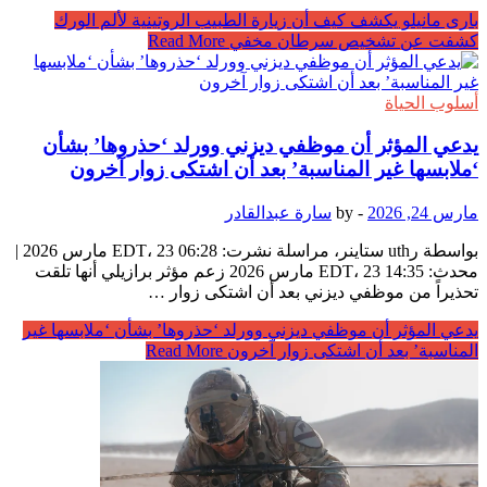
بارى مانيلو يكشف كيف أن زيارة الطبيب الروتينية لألم الورك
كشفت عن تشخيص سرطان مخفي
Read More
أسلوب الحياة
يدعي المؤثر أن موظفي ديزني وورلد ‘حذروها’ بشأن
‘ملابسها غير المناسبة’ بعد أن اشتكى زوار آخرون
مارس 24, 2026
-
by
سارة عبدالقادر
بواسطة رuth ستاينر، مراسلة نشرت: 06:28 EDT، 23 مارس 2026 |
محدث: 14:35 EDT، 23 مارس 2026 زعم مؤثر برازيلي أنها تلقت
تحذيراً من موظفي ديزني بعد أن اشتكى زوار …
يدعي المؤثر أن موظفي ديزني وورلد ‘حذروها’ بشأن ‘ملابسها غير
المناسبة’ بعد أن اشتكى زوار آخرون
Read More