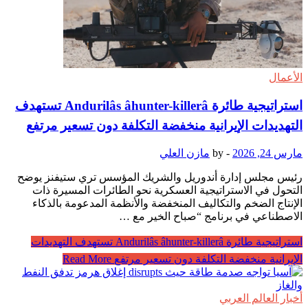
الأعمال
استراتيجية طائرة Andurilâs âhunter-killerâ تستهدف
التهديدات الإيرانية منخفضة التكلفة دون تسعير مرتفع
مارس 24, 2026
-
by
مازن العلي
رئيس مجلس إدارة أندوريل والشريك المؤسس تري ستيفنز يوضح
التحول في الاستراتيجية العسكرية نحو الطائرات المسيرة ذات
الإنتاج الضخم والتكاليف المنخفضة والأنظمة المدعومة بالذكاء
الاصطناعي في برنامج “صباح الخير مع …
استراتيجية طائرة Andurilâs âhunter-killerâ تستهدف التهديدات
الإيرانية منخفضة التكلفة دون تسعير مرتفع
Read More
أخبار العالم العربي