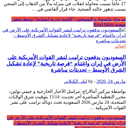
27 عامًا بسبب محاولة انقلاب في منزله بدلاً من الذهاب إلى السجن
بسبب تدهور حالته الصحية. جاء قرار القاضي في …
تم منح بولسونارو المسجون “إقامة جبرية إنسانية” وسط تدهور
صحته
Read More
العالم
السعوديون يدفعون ترامب لنشر القوات الأمريكية على
الأرض في إيران واغتنام “فرصة تاريخية” لإعادة تشكيل
الشرق الأوسط – تحديثات مباشرة
مارس 24, 2026
-
by
ليلى الكيلاني
بواسطة بيركين أمالاراج، مراسل الأخبار الخارجية و جيمي بولين،
محرر التغطية المباشرة آخر تحديث: 15:14 بتوقيت شرق الولايات
المتحدة، 24 مارس 2026 السعودية تحث دونالد ترامب على نشر
القوات الأمريكية …
السعوديون يدفعون ترامب لنشر القوات الأمريكية على الأرض في
إيران واغتنام “فرصة تاريخية” لإعادة تشكيل الشرق الأوسط –