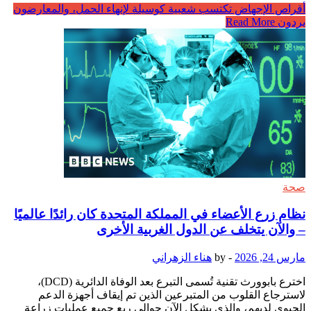
أقراص الإجهاض تكتسب شعبية كوسيلة لإنهاء الحمل، والمعارضون
يردون
Read More
صحة
نظام زرع الأعضاء في المملكة المتحدة كان رائدًا عالميًا
– والآن يتخلف عن الدول الغربية الأخرى
مارس 24, 2026
-
by
هناء الزهراني
اخترع بابوورث تقنية تُسمى التبرع بعد الوفاة الدائرية (DCD)،
لاسترجاع القلوب من المتبرعين الذين تم إيقاف أجهزة الدعم
الحيوي لديهم، والذي يشكل الآن حوالي ربع جميع عمليات زراعة