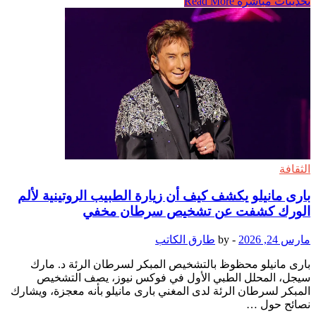
تحديثات مباشرة
Read More
الثقافة
بارى مانيلو يكشف كيف أن زيارة الطبيب الروتينية لألم
الورك كشفت عن تشخيص سرطان مخفي
مارس 24, 2026
-
by
طارق الكاتب
بارى مانيلو محظوظ بالتشخيص المبكر لسرطان الرئة د. مارك
سيجل، المحلل الطبي الأول في فوكس نيوز، يصف التشخيص
المبكر لسرطان الرئة لدى المغني بارى مانيلو بأنه معجزة، ويشارك
نصائح حول …