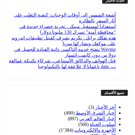
أحدث الأخبار
أشعة الشمس إلى أوقات الوجبات: كيفية التغلب على
آثار السفر بالطائرة
استعدادا لمستقبل مبتكر.. تجربة خضراء جديدة في
“محافظة آمنة” تسرك 130 مليونا دولارا
هذه تفكك يرابك.. تكريم يشرف كفيتل تطبيقات اندرويد
على موكعك وتشاركها سريا
Waymo​ نتفتح خدمه التاكسي ذاتية القيادة للجميل في
دولا س دون كايمب انتسار
قبَل الهواتف والدكائق الأستناعي.. شركاء تكنيكة عمالقة
ب_data باعمانا لا علاعقة لها بالتكنولوجيا
جميع الأقسام
آخر الأخبار
(3)
أخبار الشرق الأوسط
(490)
أخبار العالم العربي
(897)
أسلوب الحياة
(560)
الأجهزة والإلكترونيات
(1٬384)