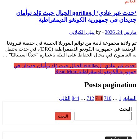
العالم
‘حدث غير عادي’ لgorillas الجبال حيث وُلِد توأمان
جديدان في جمهورية الكونغو الديمقراطية
مارس 24, 2026
-
by
ليلى الكيلاني
تم ولادة مجموعة ثانية من توائم الغوريلا الجبلية في حديقة فيرونغا
الوطنية في جمهورية الكونغو الديمقراطية (DRC)، في حدث يحتفل
به العاملون في مجال الحفاظ على البيئة باعتباره “حدثًا استثنائيًا” …
‘حدث غير عادي’ لgorillas الجبال حيث وُلِد توأمان جديدان في
جمهورية الكونغو الديمقراطية
Read More
Posts pagination
السابق
1
…
710
711
712
…
844
التالي
البحث
البحث