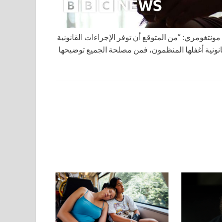
لصحية في جامعة UCL، السير جوناثان مونتغومري: “من المتوقع أن توفر الإجراءات القانونية
قانونية أغفلها المنظمون، فمن مصلحة الجميع توضيحها