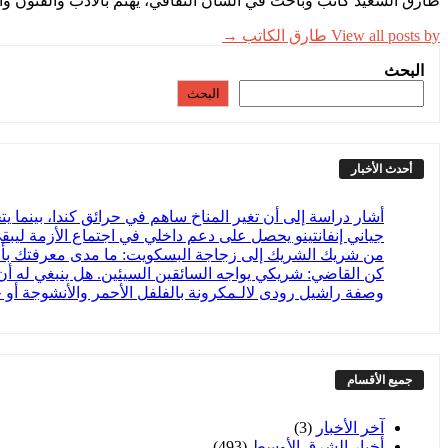
طارق السعيد كاتب وباحث في الشأن الثقافي، يهتم بالأدب والفنون وال
View all posts by طارق الكاتب →
البحث
البحث
أحدث الأخبار
أشار دراسة إلى أن تغير المناخ ساهم في حرائق كندا، بينما ي
جياني إنفانتينو يحصل على دعم داخلي في اجتماع الأزمة ليبقى 
من شريك الشريك إلى زجاجة البسكويت: ما مدى معرفتك ب
كن القاضي: شريكي يواجه السائقين السيئين. هل ينبغي له أ
وصفة راشيل رودى لالـمكرونة بالفلفل الأحمر والأنشوجة أو ج
جميع الأقسام
آخر الأخبار
(3)
أخبار الشرق الأوسط
(493)