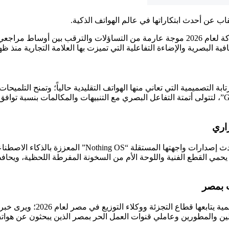
ب عن أحدث ابتكاراتها في عالم الهواتف الذكية.
وفجّرت المواد الدعائية والإعلانات الرمزية الغامضة التي نشرتها الشركة لعام 2026 موجة عا
لبصرية والإضاءة التفاعلية التي تميزت بها العلامة التجارية منذ ظهور
راري
تمنح نثينج عتاد جهازها المرتقب قفزة برمجية متكاملة عب
يحمي القطع الفنية واللوحة الأم من السخونة المفرطة اللحظية، ويحافظ كي
ب بمصر
تفتح الأنباء التشويقية لشركة 
ين والمطورين وعاملي قنوات العمل الحر بمصر الذين يبحثون عن هواتف