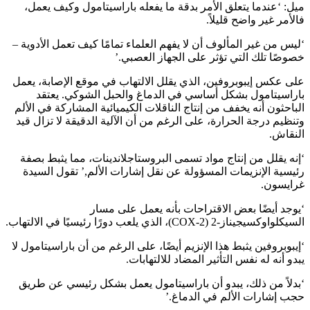
ميل: ‘عندما يتعلق الأمر بدقة ما يفعله باراسيتامول وكيف يعمل،
فالأمر غير واضح قليلاً.
‘ليس من غير المألوف أن لا يفهم العلماء تمامًا كيف تعمل الأدوية –
خصوصًا تلك التي تؤثر على الجهاز العصبي.’
على عكس إيبوبروفين، الذي يقلل الالتهاب في موقع الإصابة، يعمل
باراسيتامول بشكل أساسي في الدماغ والحبل الشوكي. يعتقد
الباحثون أنه يخفف من إنتاج الناقلات الكيميائية المشاركة في الألم
وتنظيم درجة الحرارة، على الرغم من أن الآلية الدقيقة لا تزال قيد
النقاش.
‘إنه يقلل من إنتاج مواد تسمى البروستاجلاندينات، مما يثبط بصفة
رئيسية الإنزيمات المسؤولة عن نقل إشارات الألم,’ تقول السيدة
غرايسون.
‘يوجد أيضًا بعض الاقتراحات بأنه يعمل على مسار
السيكلواوكسيجيناز-2 (COX-2)، الذي يلعب دورًا رئيسيًا في الالتهاب.
‘إيبوبروفين يثبط هذا الإنزيم أيضًا، على الرغم من أن باراسيتامول لا
يبدو أنه له نفس التأثير المضاد للالتهابات.
‘بدلاً من ذلك، يبدو أن باراسيتامول يعمل بشكل رئيسي عن طريق
حجب إشارات الألم في الدماغ.’