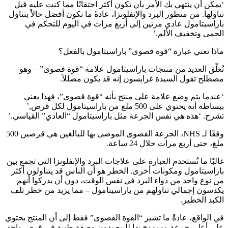
‘يمكن أن ينتهي بك الأمر بأن تكون أكثر احتقانًا مما كنت عليه قبل
تناولها. من منظور البرد والإنفلونزا، عادةً ما تكون أفضل حالاً بتناول
باراسيتامول عادي مرتين إلى أربع مرات في اليوم للتحكم في
الحمى وتخفيف الألم.’
ماذا تعني عبارة “قوة قصوى” باراسيتامول بالفعل؟
تُعلّق العديد من منتجات باراسيتامول علامة “قوة قصوى” – وهو
مصطلح تقول السيدة غرايسون إنه قد يكون مضللاً.
‘عندما يتم وضع علامة على منتج بأنه “قوة قصوى”، فهذا يعني
ببساطة أنه يحتوي على 500 ملغ من باراسيتامول لكل قرص,’
تشرح. ‘هذه هي نفس الجرعة مثل باراسيتامول “العادي” القياسي.’
وفقًا لـ NHS، الجرعة القصوى الموصى بها للبالغين هي قرصين 500
ملغ، حتى أربع مرات خلال 24 ساعة.
غالبًا ما تُستخدم العبارة على علاجات البرد والإنفلونزا التي تجمع بين
باراسيتامول ومكونات أخرى. الخطر هو أن الناس قد يتناولون أكثر
من نوع واحد من دواء البرد في نفس الوقت، دون أن يدركوا أنهم
يكدسون إجمالي تناولهم من باراسيتامول – مما يزيد من خطر تلف
الكبد الخطير.
في الواقع، عادةً ما تشير “القوة القصوى” فقط إلى أن المنتج يحتوي
على أعلى جرعة مسموح بها للبيع بدون وصفة طبية في قرص واحد،