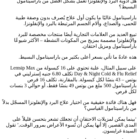
هل أدوية البرد والإنفلونزا تعمل بشكل أفضل من باراسيتامول
البسيط؟
باراسيتامول غالبًا ما يكون أول علاج يُصرف بدون وصفة طبية
للحمى، والصداع، وآلام الجسم المرتبطة بالبرد والإنفلونزا.
تبيع العديد من العلامات التجارية أيضًا منتجات مخصصة للبرد
والإنفلونزا مصممة بمزيج من المكونات النشطة – الأكثر شيوعًا
باراسيتامول ومزيل احتقان.
هذه عادةً ما تأتي بسعر أعلى بكثير من باراسيتامول البسيط.
على سبيل المثال، علبة تحتوي على 16 كبسولة من Lemsip Max
Day & Night Cold & Flu Relief تكلف 6.80 جنيه إسترليني في
بوتس – 43 بنسًا لكل كبسولة. بالمقارنة، تكلف 16 قرص
باراسيتامول 500 ملغ من بوتس 49 بنسًا فقط، أو حوالي 3 بنسات
لكل قرص.
فهل هناك فائدة حقيقية من اختيار علاج البرد والإنفلونزا المسجّل بدلاً
من باراسيتامول القياسي؟
‘بينما يمكن لمزيلات الاحتقان أن تجعلك تشعر بتحسن قليلاً على
المدى القصير، إلا أنها يمكن أن تُسوء الأعراض بمرور الوقت,’ تقول
السيدة غرايسون.