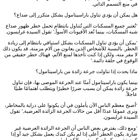
في منع التسمم الذاتي.
هل يمكن أن يؤدي تناول باراسيتامول بشكل متكرر إلى صداع؟
‘تُعتبر جميع المسكنات التي تُتناول بانتظام تحمل خطر ظهور صداع
شبه المسكنات، بينما تُعد الأفيونات الأسوأ,’ تقول السيدة غرايسون.
‘يمكن أن يؤدي تناول المسكنات بشكل استباقي بانتظام إلى زيادة
الخطر. بالنسبة للأشخاص الذين يعانون من آلام مزمنة، قد يكون ذلك
لا مفر منه، ولكن إذا كنت تأخذها لمنع الألم، فهناك خطر حقيقي من
الوقوع في حلقة دائمة.’
ماذا يحدث إذا تناولت جرعة زائدة من باراسيتامول؟
بينما يكون باراسيتامول آمنًا عند الجرعة الموصى بها، فإن تناول
جرعة زائدة يمكن أن يسبب ضررًا خطيرًا ويتطلب اهتمامًا طبيًا
عاجلاً.
‘أصبح معظم الناس الآن يأملون في أن يكونوا على دراية بالمخاطر،
ونرى عمومًا عددًا أقل من حالات الجرعة الزائدة العرضية,’ تقول
السيدة غرايسون.
‘ومع ذلك، يفترض بعض الناس أن الجرعة الزائدة العرضية غير
ضارة. يكون الخطر أعلى إذا لم يكن كبدك يعمل بشكل جيد أو إذا
كنت تشرب كميات كبيرة من الكحول.’