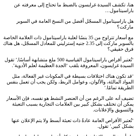
هنا، تكشف السيدة غرايسون بالضبط ما تحتاج إلى معرفته عن
باراسيتامول…
هل باراسيتامول المسجّل أفضل من النسخ العامة في السوبر
ماركت؟
مع أسعار تتراوح من 35 بنسًا لعلبة باراسيتامول ذات العلامة الخاصة
بالسوبر ماركت إلى 2.35 جنيه إسترليني للمعادل المسجّل، هل هناك
فرق حقيقي؟
‘تُعتبر أقراص باراسيتامول القياسية 500 ملغ متشابهة أساسًا,’ تقول
السيدة غرايسون، المعروفة بلقب ‘الجدة العظيمة لعلم الأدوية’.
‘قد تكون هناك اختلافات بسيطة في المكونات غير الفعالة، مثل
المواد المالئة، والألوان، وعوامل الربط، ولكن يجب أن تعمل بنفس
الطريقة تمامًا.’
تضيف أنه على الرغم من أن العنصر النشط هو نفسه، فإن الأسعار
يمكن أن تختلف بشكل كبير بين العلامات التجارية بسبب التعبئة
والتسويق والإعلانات.
‘تُعتبر الأقراص العامة عادةً ذات تعبئة أبسط ولا يتم الإعلان عنها
بشكل كبير,’ تقول.