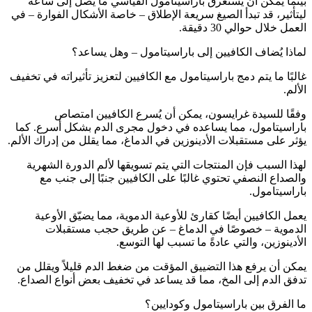
بينما يمكن أن يستغرق باراسيتامول القياسي ما يصل إلى ساعة
ليتأثير، قد تبدأ الصيغ سريعة الإطلاق – خاصة الأشكال الفوارة – في
العمل خلال حوالي 30 دقيقة.
لماذا يُضاف الكافيين إلى باراسيتامول – وهل يساعد؟
غالبًا ما يتم دمج باراسيتامول مع الكافيين لتعزيز تأثيراته في تخفيف
الألم.
وفقًا للسيدة غرايسون، يمكن أن يُسرع الكافيين امتصاص
باراسيتامول، مما يساعده في دخول مجرى الدم بشكل أسرع. كما
يؤثر على مستقبلات الأدينوزين في الدماغ، مما يقلل من إدراك الألم.
لهذا السبب فإن المنتجات التي يتم تسويقها لألم الدورة الشهرية
والصداع النصفي تحتوي غالبًا على الكافيين جنبًا إلى جنب مع
باراسيتامول.
يعمل الكافيين أيضًا كقارئ للأوعية الدموية، مما يضيّق الأوعية
الدموية – خصوصًا في الدماغ – عن طريق حجب مستقبلات
الأدينوزين، والتي عادةً ما تسبب لها التوسع.
يمكن أن يرفع هذا التضييق المؤقت من ضغط الدم قليلاً ويقلل من
تدفق الدم إلى المخ، مما قد يساعد في تخفيف بعض أنواع الصداع.
ما الفرق بين باراسيتامول وكودايين؟