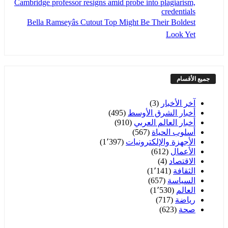
Cambridge professor resigns amid probe into plagiarism,
credentials
Bella Ramseyâs Cutout Top Might Be Their Boldest
Look Yet
جميع الأقسام
آخر الأخبار
(3)
أخبار الشرق الأوسط
(495)
أخبار العالم العربي
(910)
أسلوب الحياة
(567)
الأجهزة والإلكترونيات
(1٬397)
الأعمال
(612)
الاقتصاد
(4)
الثقافة
(1٬141)
السياسة
(657)
العالم
(1٬530)
رياضة
(717)
صحة
(623)