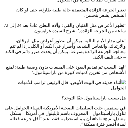
تعتبر الجرعة الزائدة المتعمدة حالة طبية طارئة، حتى لو كان
الشخص يشعر بتحسن.
‘تظهر الأعراض مثل الغثيان والقيء وآلام البطن عادةً بعد 24 إلى 72
ساعة من الجرعة الزائدة,’ تشرح السيدة غرايسون.
‘على مدار الأيام التالية، يمكن أن تتطور أعراض مثل اليرقان،
والارتباك، والنعاس الشديد، وأضرار في الكبد أو الكلى. إذا لم تتم
معالجة الجرعة الزائدة بسرعة، يمكن أن يحدث ضرر دائم في الكبد
– حتى تليف الكبد.
‘لهذا السبب تم تقديم القيود على المبيعات بدون وصفة طبية: لمنع
الأشخاص من تخزين كميات كبيرة من باراسيتامول.’
هل يسبب باراسيتامول حقًا التوحد؟
في سبتمبر، حثت السلطات الصحية الأمريكية النساء الحوامل على
تناول باراسيتامول – المعروف باسم تايلينول في أمريكا – بشكل
معتدل، م advising أن يتم استخدامه فقط عند “أقل جرعة فعالة
لمدة أقصر فترة ممكنة”.