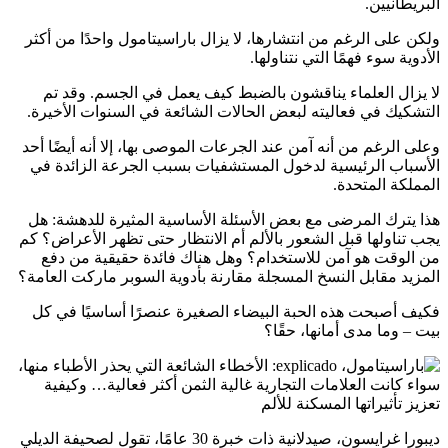
البريطانيين.
ولكن على الرغم من انتشارها، لا يزال باراسيتامول واحدًا من أكثر
الأدوية سوء فهمًا التي نتناولها.
لا يزال العلماء يناقشون بالضبط كيف يعمل في الجسم. وقد تم
التشكيك في فعاليته لبعض الحالات الشائعة في السنوات الأخيرة.
وعلى الرغم من أنه آمن عند الجرعات الموصى بها، إلا أنه أيضًا أحد
الأسباب الرئيسية لدخول المستشفيات بسبب الجرعة الزائدة في
المملكة المتحدة.
هذا يترك المرضى مع بعض الأسئلة الأساسية المثيرة للدهشة: هل
يجب تناولها قبل الشعور بالألم أم الانتظار حتى تظهر الأعراض؟ كم
من الوقت هو آمن للاستخدام؟ وهل هناك فائدة حقيقية من دفع
المزيد مقابل النسخ المسجلة مقارنة بأدوية السوبر ماركت العامة؟
فكيف أصبحت هذه الحبة البيضاء الصغيرة عنصرًا أساسيًا في كل
بيت – وما مدى أمانها، حقًا؟
ديبورا غرايسون، صيدلانية ذات خبرة 30 عامًا، تقول لصحيفة الديلي