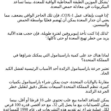
‘يشكل الموزين الطبقة المخاطية الواقية للمعدة، بينما تساعد
البيكربونات في معادلة حمض المعدة.
‘إذا قمت بإيقاف عمل COX-1، فإن تلك الحاجز الواقي يضعف، مما
يعني أن جدار المعدة يمكن أن يُهضم فعليًا بواسطة الحمض
والبيبسين.
‘لذلك إذا كنت تأخذ إيبوبروفين لفترة طويلة، فإن حجب هذه الآلية
يزيد من خطر تهيج المعدة أو حتى تآكلها.’
لماذا هناك حد على كمية باراسيتامول التي يمكنك شراؤها في
المملكة المتحدة؟
تعتبر جرعة باراسيتامول الزائدة أحد الأسباب الرئيسية لفشل الكبد
الحاد.
مقارنةً بالولايات المتحدة، حيث يمكن شراء باراسيتامول بكميات
كبيرة، تنظم المملكة المتحدة المبيعات بشكل دقيق لتقليل خطر
الجرعة الزائدة.
يمكن للمنافذ العامة بيع علب تحتوي على 16 قرصًا أو أقل، بينما
يمكن للصيدليات بيع ما يصل إلى 32، مع حد أقصى قدره 100 قرص
لكل عملية شراء. تم تقديم هذه التشريعات في عام 1998 للمساعدة