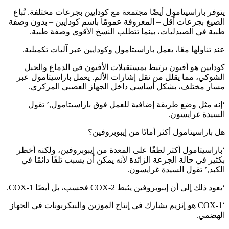
يتوفر باراسيتامول أيضًا مجتمعة مع كودايين بجرعات مختلفة. تُباع
الصيغ بجرعات أقل – المعروفة عمومًا باسم كودايين – بدون وصفة
طبية في الصيدليات، بينما تتطلب النسخ الأقوى وصفة طبية.
عند تناولها معًا، يعمل باراسيتامول وكودايين عبر آليات تكميلية.
كودايين هو أفيون يرتبط بمستقبلات الأفيون في الدماغ والحبل
الشوكي، مما يقلل من نقل إشارات الألم. يعمل باراسيتامول عبر
مسار مختلف، بشكل أساسي داخل الجهاز العصبي المركزي.
‘إنه مثل وضع طريقة إضافية للعمل فوق باراسيتامول,’ تقول
السيدة غرايسون.
هل باراسيتامول أكثر أمانًا من إيبوبروفين؟
‘باراسيتامول أكثر لطفًا على المعدة من إيبوبروفين، ولكنه أخطر
بكثير في حالة الجرعة الزائدة لأنه يمكن أن يسبب تلفًا دائمًا في
الكبد,’ تقول السيدة غرايسون.
‘يعود ذلك إلى أن إيبوبروفين يثبط COX-2 فحسب، بل أيضًا COX-1.
‘COX-1 هو إنزيم يشارك في إنتاج الموزين والبيكربونات في الجهاز
الهضمي.