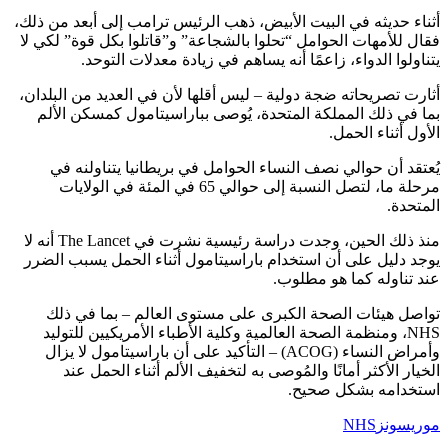
أثناء حديثه في البيت الأبيض، ذهب الرئيس ترامب إلى أبعد من ذلك،
فقال للأمهات الحوامل “تحلوا بالشجاعة” و”قاتلوا بكل قوة” لكي لا
يتناولوا الدواء، زاعمًا أنه يساهم في زيادة معدلات التوحد.
أثارت تصريحاته ضجة دولية – ليس أقلها لأن في العديد من البلدان،
بما في ذلك المملكة المتحدة، يُوصى بباراسيتامول كمسكن الألم
الأول أثناء الحمل.
يُعتقد أن حوالي نصف النساء الحوامل في بريطانيا يتناولنه في
مرحلة ما، لتصل النسبة إلى حوالي 65 في المئة في الولايات
المتحدة.
منذ ذلك الحين، وجدت دراسة رئيسية نشرت في The Lancet أنه لا
يوجد دليل على أن استخدام باراسيتامول أثناء الحمل يسبب الضرر
عند تناوله كما هو مطلوب.
تواصل هيئات الصحة الكبرى على مستوى العالم – بما في ذلك
NHS، ومنظمة الصحة العالمية وكلية الأطباء الأمريكيين للتوليد
وأمراض النساء (ACOG) – التأكيد على أن باراسيتامول لا يزال
الخيار الأكثر أمانًا والمُوصى به لتخفيف الألم أثناء الحمل عند
استخدامه بشكل صحيح.
موريسونز
NHS