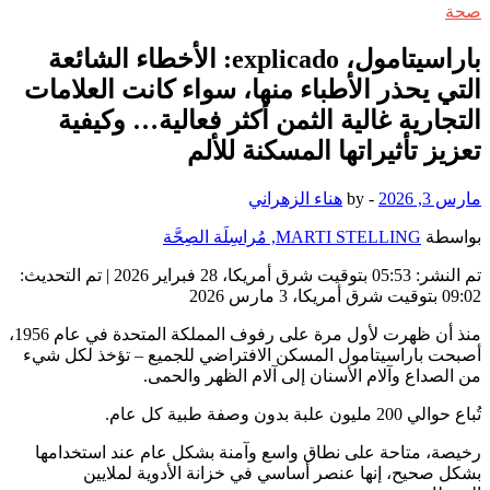
صحة
باراسيتامول، explicado: الأخطاء الشائعة
التي يحذر الأطباء منها، سواء كانت العلامات
التجارية غالية الثمن أكثر فعالية… وكيفية
تعزيز تأثيراتها المسكنة للألم
مارس 3, 2026
-
by
هناء الزهراني
بواسطة
MARTI STELLING, مُراسِلَة الصِحَّة
تم النشر:
05:53 بتوقيت شرق أمريكا، 28 فبراير 2026
|
تم التحديث:
09:02 بتوقيت شرق أمريكا، 3 مارس 2026
منذ أن ظهرت لأول مرة على رفوف المملكة المتحدة في عام 1956،
أصبحت باراسيتامول المسكن الافتراضي للجميع – تؤخذ لكل شيء
من الصداع وآلام الأسنان إلى آلام الظهر والحمى.
تُباع حوالي 200 مليون علبة بدون وصفة طبية كل عام.
رخيصة، متاحة على نطاق واسع وآمنة بشكل عام عند استخدامها
بشكل صحيح، إنها عنصر أساسي في خزانة الأدوية لملايين