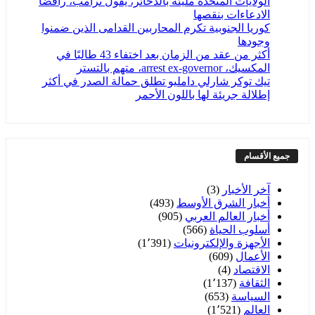
الولايات المتحدة مليئة بالذخائر، يقول ترامب، رافضاً
الادعاءات بنقصها
كوريا الجنوبية تكرم المحاربين القدامى الذين ضمنوا
وجودها
أكثر من عقد من الزمان بعد اختفاء 43 طالبًا في
المكسيك، arrest ex-governor، متهم بالتستر
تيك توكر شارلي دامليو تطلق حمالة الصدر في أكثر
إطلالة جريئة لها باللون الأحمر
جميع الأقسام
آخر الأخبار
(3)
أخبار الشرق الأوسط
(493)
أخبار العالم العربي
(905)
أسلوب الحياة
(566)
الأجهزة والإلكترونيات
(1٬391)
الأعمال
(609)
الاقتصاد
(4)
الثقافة
(1٬137)
السياسة
(653)
العالم
(1٬521)