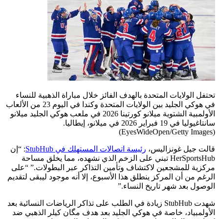
تحتفل الولايات المتحدة بالهدف الفائز خلال مباراة الذهبية للنساء
في هوكي الجليد بين الولايات المتحدة وكندا في اليوم 23 من الألعاب
الأولمبية الشتوية ميلانو كورتينا 2026 في ملعب هوكي الجليد ميلانو
سانتاغيوليا في 19 فبراير 2026 في ميلانو، إيطاليا.
(EyesWideOpen/Getty Images)
قالت جيل غونزاليس،
رئيسة اتصالات المستهلك في StubHub
: “إن
HerSportsHub تبني على الزخم الذي نشهده، مما يخلق مساحة
مركزية للمشجعين لاكتشاف وتأمين التذاكر عبر البطولات.” “على
الرغم من أن المركز ينطلق هذا الأسبوع، إلا أنه موجود ليبقى لتقديم
الوصول بعد شهر تاريخ النساء.”
شهدت StubHub زيادة في الطلب على تذاكر الرياضات النسائية بعد
الأولمبياد، خاصة في هوكي الجليد بعد هدف مگان كيلر الذهبي ضد