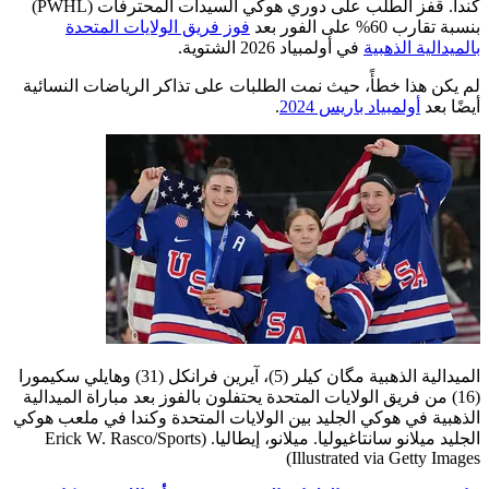
كندا. قفز الطلب على دوري هوكي السيدات المحترفات (PWHL)
بنسبة تقارب 60% على الفور بعد
فوز فريق الولايات المتحدة
بالميدالية الذهبية
في أولمبياد 2026 الشتوية.
لم يكن هذا خطأً، حيث نمت الطلبات على تذاكر الرياضات النسائية
أيضًا بعد
أولمبياد باريس 2024
.
الميدالية الذهبية مگان كيلر (5)، آيرين فرانكل (31) وهايلي سكيمورا
(16) من فريق الولايات المتحدة يحتفلون بالفوز بعد مباراة الميدالية
الذهبية في هوكي الجليد بين الولايات المتحدة وكندا في ملعب هوكي
الجليد ميلانو سانتاغيوليا. ميلانو، إيطاليا.
(Erick W. Rasco/Sports
Illustrated via Getty Images)