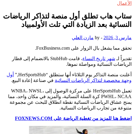
الأعمال
ستاب هاب تطلق أول منصة لتذاكر الرياضات
النسائية بعد الزيادة التي تلت الأولمبياد
مارس 3, 2026
-
by
مازن العلي
تحقق مما يشغل بال الزوار على FoxBusiness.com.
تقديراً لـ
شهر تاريخ النساء
، قامت StubHub بالانضمام إلى قطار
الرياضات النسائية ومواصلة نموها.
أعلنت منصة التذاكر يوم الثلاثاء أنها ستطلق “HerSportsHub,”
أول
وجهة مخصصة لتذاكر الرياضات النسائية
في صناعة إعادة البيع.
تعمل HerSportsHub على مركزة الوصول إلى WNBA، NWSL،
PWHL، NCAA كرة السلة النسائية، والمزيد في مكان واحد، مما
يمنح عشاق الرياضات النسائية نقطة انطلاق للبحث عن مجموعة
متنوعة من تجارب الرياضات النسائية.
اضغط هنا للمزيد من تغطية الرياضة على FOXNEWS.COM