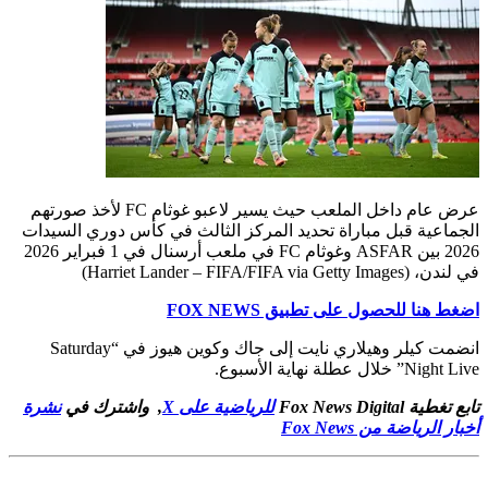
عرض عام داخل الملعب حيث يسير لاعبو غوثام FC لأخذ صورتهم
الجماعية قبل مباراة تحديد المركز الثالث في كأس دوري السيدات
2026 بين ASFAR وغوثام FC في ملعب أرسنال في 1 فبراير 2026
في لندن،
(Harriet Lander – FIFA/FIFA via Getty Images)
اضغط هنا للحصول على تطبيق FOX NEWS
انضمت كيلر وهيلاري نايت إلى جاك وكوين هيوز في “Saturday
Night Live” خلال عطلة نهاية الأسبوع.
تابع تغطية Fox News Digital
للرياضية على X
, واشترك في
نشرة
أخبار الرياضة من Fox News