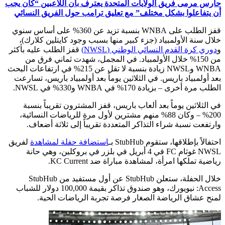
حارس مرمى فريق الولايات المتحدة يعترف بأن اللاعبين “كان يجب
أن يتفاعلوا بشكل مختلف” مع تعليق ترامب حول الفريق النسائي
قفز الطلب على WNBA بنسبة تزيد عن 360% على أساس سنوي
خلال سنة الأولمبياد (جزء كبير منها بسبب وجود كايتلين كلارك)،
و
دوري كرة القدم النسائي الوطني (NWSL)
قفز الطلب عليه بأكثر
من 150% خلال الأولمبياد. في المجمل، شهدت ثماني فرق من
WNBA وNWSL زيادة بنسبة لا تقل عن 215% في ارتفاعات البحث
بعد أولمبياد باريس. في الثلاثين يوماً بعد أولمبياد باريس، تسارعت
الطلب مرة أخرى – بزيادة 170% في WNBA و330% في NWSL.
في الثلاثين يوماً بعد ألعاب باريس، قفز المشترون تقريباً بنسبة
200% – وكان 88% منهم مشترين لأول مرة للرياضات النسائية،
وارتفعت نسبة شراء التذاكر المتعددة تقريباً إلى ثلاثة أضعاف.
احتفالاً بإطلاقها، ستقوم StubHub بـ
استضافة حفلة لمشاهدة
لفريق
NWSL غوثام FC في 4 أبريل في بلزر في بروكلين، وهي حانة
رياضية تملكها امرأة، لمشاهدة مباراة ضد KC Current.
خلال الحفلة، ستعلن StubHub عن أول مستفيد من StubHub
Access: نيويورك، وهو صندوق تذاكر بقيمة 100,000 دولار للشباب
لمنح عشاق الرياضة الصغار فرصة تجربة الرياضات الحية.