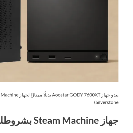
يبدو جهاز Aoostar GODY 7600XT بديلًا ممتازًا لجهاز Steam Machine الأساسي
Silverstone)
جهاز Steam Machine بشروطك الخاصة