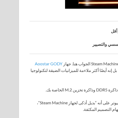
ؤسسي والتصيير
Aoostar GODY
س فقط أقوى على الورق من جهاز Steam Machine، بل إنه أيضًا أكثر ملاءمة للميزانيات الضيقة لتكنولوجيا
لخاصة بك.
Pro مجاني، يتم تقديم الكمبيوتر على أنه “بديل أذكى لجهاز Steam Machine”،
هام التصميم المكثفة.