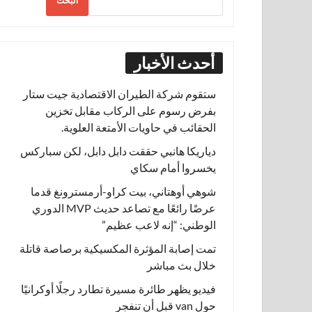
البحث
أحدث الأخبار
ستقوم شركة الطيران الاقتصادية جيت ستار
بفرض رسوم على الركاب مقابل تخزين
الحقائب في حاويات الأمتعة العلوية.
دياريكا هانبي حققت دابل دابل، لكن سباركس
يخسروا أمام سكاي
شوهي أوهتاني، بيت كراو-أرمسترونغ قدما
عرضًا رائعًا مع تصاعد حديث MVP الدوري
الوطني: “إنه لاعب عظيم”
تمت إصابة المؤثرة المكسيكية برصاصة قاتلة
خلال بث مباشر
فيديو يظهر طائرة مسيرة تطارد رجلًا أوكرانيًا
حول van قبل أن تنفجر