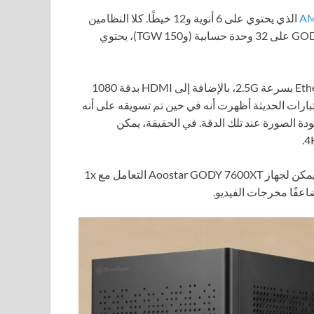
A
Zen 4 الذي يحتوي على 6 أنوية و12 خيطًا. كلا النظامين
لهما 8 جيجابايت من ذاكرة الفيديو، ولكن بينما يحتوي GODY 7600XT على 32 وحدة حسابية (و150 TGW)، يحتوي
يحتوي جهاز Aoostar GODY 7600XT أيضًا على Wi-Fi 7 وEthernet بسرعة 2.5G، بالإضافة إلى HDMI بدقة 1080
 دقة أقل من جهاز Steam Machine، لكن الاختبارات الحديثة أظهرت أنه في حين تم تسويقه على أنه
Valv يعاني من انخفاض جودة الصورة عند تلك الدقة. في الحقيقة، يمكن
بينما يحتوي جهاز Steam Machine على 1x HDMI و1x USB-C، يمكن لجهاز Aoostar GODY 7600XT التعامل مع 1x