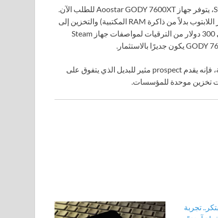
بدلاً من الانتظار في اليانصيب لفرصة شراء جهاز Steam Machine، يتوفر جهاز Aoostar GODY 7600XT للطلب الآن.
قد يؤدي إضافة DDR5 الخاصة بك (وحدات SO-DIMM على غرار اللابتوب بدلاً من ذاكرة RAM المكتبية) والتخزين إلى
زيادة السعر، ولكن إذا كان لديك بالفعل إمداد لتلك الأجزاء (حوالي 300 دولار من الترقيات لمواصفات جهاز Steam
بينما قد تؤدي ترقية Aoostar GODY 7600XT إلى بناء أكثر تكلفة، فإنه يقدم prospect مثير للبديل الذي يتفوق على