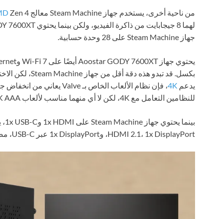
من ناحية أخرى، يستخدم جهاز Steam Machine معالج
MD
جهاز Steam Machine على 28 وحدة حسابية.
بكسل. قد تبدو هذه
يدعم
4K
، فإن نظام الألعاب الخاص بـ e
للنظامين التعامل مع 4K، لكن لا أي منهما مناسب لألعاب 4K AAA.
HDMI 2.1، 1x DisplayPort، و1x DisplayPort عبر USB-C، مضاعفًا مخرجات الفيديو.