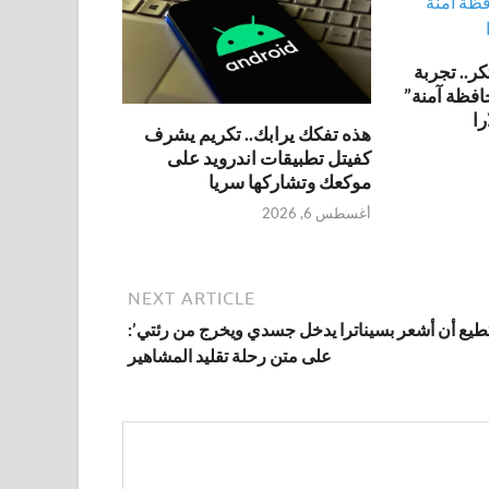
ر.. تجربة
فظة آمنة”
هذه تفكك يرابك.. تكريم يشرف
كفيتل تطبيقات اندرويد على
موكعك وتشاركها سريا
أغسطس 6, 2026
NEXT ARTICLE
طيع أن أشعر بسيناترا يدخل جسدي ويخرج من رئتي’:
على متن رحلة تقليد المشاهير