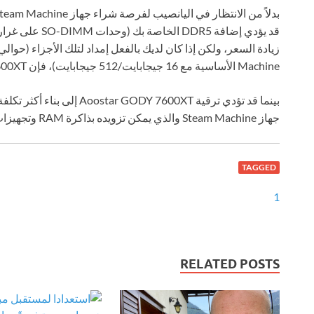
Machine الأساسية مع 16 جيجابايت/512 جيجابايت)، فإن GODY 7600XT يكون جديرًا بالاستثمار.
جهاز Steam Machine والذي يمكن تزويده بذاكرة RAM وتجهيزات تخزين موحدة للمؤسسات.
TAGGED
1
RELATED POSTS