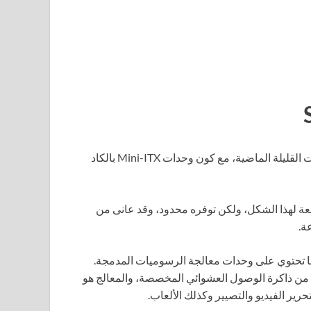
أصبح جهاز الألعاب المصغر شائعًا بشكل متزايد على مدار السنوات القليلة الماضية، مع كون وحدات Mini-ITX بالكاد
خة Steam Deck من Valve، جهاز Steam Machine، دفعة لهذا الشكل، ولكن توفره محدود، وقد عانى من
ة.
ة، جميعها تحتوي على وحدات معالجة الرسوميات المدمجة.
7 المتصلة بلوحة أم GODY على 8 جيجابايت من ذاكرة الوصول العشوائي المخصصة، والمعالج هو