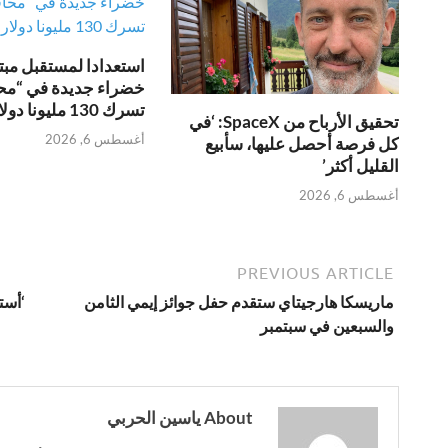
استعدادا لمستقبل مبتك
خضراء جديدة في “محا
تسرك 130 مليونا دولارا
تحقيق الأرباح من SpaceX: ‘في
أغسطس 6, 2026
كل فرصة أحصل عليها، سأبيع
القليل أكثر’
أغسطس 6, 2026
PREVIOUS ARTICLE
ماريسكا هارجيتاي ستقدم حفل جوائز إيمي الثامن
‘أست
والسبعين في سبتمبر
About ياسين الحربي