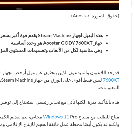
(حقوق الصورة: Aoostar)
هذه البديل لجهاز Steam Machine يقدم قوة أكبر بسعر أقل
جهاز Aoostar GODY 7600XT هو وحدة أساسية
وهي مناسبة لكل من الألعاب وتصميمات المستوى الم
قد يجد اللاعبون والمبدعون الذين يبحثون عن بديل أرخص لجهاز Steam Machine الجواب هنا. جهاز
7600XT
لي
المعلومات.
هذه بالتأكيد ميزة، لكنها تأتي مع تحذير رئيسي: ستحتاج إلى توفير ذاكرة DDR5 وذاكرة تخزين M.2 ا
متاح للطلب مع مفتاح
Windows 11
ولكنه قد يكون أيضًا محطة عمل فائقة الحجم للإنتاج الإعلامي وم