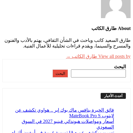
About طارق الكاتب
طارق السعيد كاتب وباحث في الشأن الثقافي، يهتم بالأدب والفنون
والمسرح والسينما، ويقدم قراءات تحليلية للأعمال الفنية.
View all posts by طارق الكاتب →
البحث
البحث
أحدث الأخبار
فائق الخبرة ينافس ماك بوك إير .. هواوي تكشف عن
لابتوب MateBook Pro S
أسعار ومواصلات هيوندائي فينيو 2027 في السوق
السعودي
تسريب يكشف عن مIA تميمية غريبة في أييفون ألترام