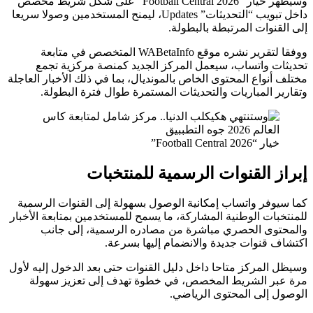
وسيظهر خيار “Football Central 2026” على شكل شريط مخصص
داخل تبويب “التحديثات” Updates، ليمنح المستخدمين وصولا سريعا
إلى القنوات المرتبطة بالبطولة.
ووفقا لتقرير نشره موقع WABetaInfo المتخصص في متابعة
تحديثات واتساب، سيعمل المركز الجديد كمنصة مركزية تجمع
مختلف أنواع المحتوى الخاص بالمونديال، بما في ذلك الأخبار العاجلة
وتقارير المباريات والتحديثات المستمرة طوال فترة البطولة.
خيار “Football Central 2026”
إبراز القنوات الرسمية للمنتخبات
كما سيوفر واتساب إمكانية الوصول بسهولة إلى القنوات الرسمية
للمنتخبات الوطنية المشاركة، ما يسمح للمستخدمين بمتابعة الأخبار
والمحتوى الحصري مباشرة من مصادره الرسمية، إلى جانب
اكتشاف قنوات جديدة والانضمام إليها بسرعة.
وسيظل المركز متاحا داخل دليل القنوات حتى بعد الدخول إليه لأول
مرة عبر الشريط المخصص، في خطوة تهدف إلى تعزيز سهولة
الوصول إلى المحتوى الرياضي.