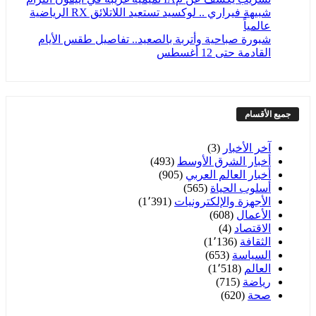
شبيهة فيراري .. لوكسيد تستعيد اللاتلائق RX الرياضية
عالمياً
شبورة صباحية وأتربة بالصعيد.. تفاصيل طقس الأيام
القادمة حتى 12 أغسطس
جميع الأقسام
آخر الأخبار
(3)
أخبار الشرق الأوسط
(493)
أخبار العالم العربي
(905)
أسلوب الحياة
(565)
الأجهزة والإلكترونيات
(1٬391)
الأعمال
(608)
الاقتصاد
(4)
الثقافة
(1٬136)
السياسة
(653)
العالم
(1٬518)
رياضة
(715)
صحة
(620)