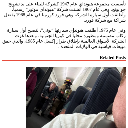
تأسست مجموعة هيونداي عام 1947 كشركة للبناء على يد تشونج
جو يونج، وفي عام 1967 أنشئت شركة “هيونداي موتور” رسمياً،
وأطلقت أول سيارة للشركة وهي فورد كورتينا في عام 1968 بفضل
شراكة مع شركة فورد.
وفي عام 1975 أطلقت هيونداي سيارتها “بوني”، لتصبح أول سيارة
ركاب مصممة ومطورة محلياً في كوريا الجنوبية، وبعدها غزت
الشركة الأسواق العالمية بإطلاق طراز إكسل عام 1985، والذي حقق
مبيعات قياسية في الولايات المتحدة .
Related Posts