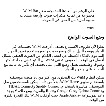
على الرغم من أبعادها المدمجة، تضم WiiM Bar
مجموعة من ثمانية مكبرات صوت وأربعة مشعات
سلبية لمزيد من العمق في الصوت.
WIIM
وضع الصوت الواضح
نظرًا لأن ظروف الاستماع تختلف، أدرجت WiiM تحسينات في
الحوار ووضع الليل. هناك وضع صوت واضح يستخدم تعزيز الحوار
المدعوم بالذكاء الاصطناعي لفصل الكلام عن الصوت الخلفي بشكل
أفضل في الوقت الحقيقي. تدعي WiiM أن النتيجة هي محادثة أكثر
وضوحًا وطبيعية. يعمل وضع الليل على تخفيف أي تأثيرات عالية مع
الحفاظ على وضوح الحوار.
يمكن لنظام WiiM بث المحتوى من أكثر من 20 منصة موسيقية
باستخدام تطبيق WiiM Home. بدلاً من ذلك، يمكن للمستخدمين نقل
الموسيقى مباشرةً باستخدام Spotify Connect وTIDAL Connect
وQobuz Connect وGoogle Cast وRoon والمزيد. ومع ذلك، لا يوجد
دعم لموسوعة Apple AirPlay حيث أوقفت WiiM تلك القدرة لفترة
من الوقت.