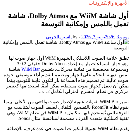
الأجهزة والإلكترونيات
أول شاشة WiiM مع Dolby Atmos، شاشة
تعمل باللمس وإمكانية التوسعة
يونيو 3, 2026
يونيو 3, 2026
-
by
ياسين الحربي
تطلق علامة الصوت اللاسلكي الشهيرة WiiM أول جهاز صوت لها
وهو جهاز السماعات بار مع إعداد Dolby Atmos حقيقي 3.0.2
ومجموعة مخصصة من ثمانية محركات. يتضمن
WiiM Bar
شاشة
لمس بديهية للتحكم على الجهاز ومصمم لتقديم أداء موسيقي بجودة
صوت عالية. تم تصميم هذه السماعة بار لتكون قابلة للتوسع. بينما
يمكن أن تعمل كجهاز صوت مستقلة، يمكن أيضًا استخدامها كعنصر
مركزي في نظام المسرح المنزلي الكامل 5.1.2.
تتميز WiiM Bar بقنوات علوية لإصدار صوت واقعي من الأعلى، بينما
يقوم نظام RoomFit بالتصحيح التلقائي لضبط الصوت ليتناسب مع
الغرفة التي تُستخدم فيها. تتكامل WiiM Bar في نظام WiiM، وهي
تقنية لاسلكية متعددة الغرف مصممة لمنافسة أمثال Sonos.
يقدم نظام WiiM تجميعًا لمكبرات الصوت في عدة غرف، بالإضافة