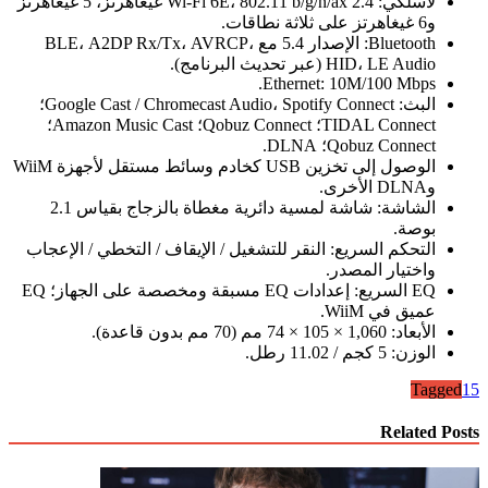
لاسلكي: Wi-Fi 6E، 802.11 b/g/n/ax 2.4 غيغاهرتز، 5 غيغاهرتز
و6 غيغاهرتز على ثلاثة نطاقات.
Bluetooth: الإصدار 5.4 مع BLE، A2DP Rx/Tx، AVRCP،
HID، LE Audio (عبر تحديث البرنامج).
Ethernet: 10M/100 Mbps.
البث: Google Cast / Chromecast Audio، Spotify Connect؛
TIDAL Connect؛ Qobuz Connect؛ Amazon Music Cast؛
Qobuz Connect؛ DLNA.
الوصول إلى تخزين USB كخادم وسائط مستقل لأجهزة WiiM
وDLNA الأخرى.
الشاشة: شاشة لمسية دائرية مغطاة بالزجاج بقياس 2.1
بوصة.
التحكم السريع: النقر للتشغيل / الإيقاف / التخطي / الإعجاب
واختيار المصدر.
EQ السريع: إعدادات EQ مسبقة ومخصصة على الجهاز؛ EQ
عميق في WiiM.
الأبعاد: 1,060 × 105 × 74 مم (70 مم بدون قاعدة).
الوزن: 5 كجم / 11.02 رطل.
Tagged
1
5
Related Posts