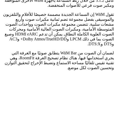
كامل 5.1.2 من خلال ربط السماعة بأجهزة WiiM الأخرى المتوافقة
ومكبر صوت فرعي للأصوات المنخفضة.
تقول WiiM إن السماعة الجديدة مصممة خصيصًا للأفلام والتلفزيون
والموسيقى بفضل مجموعة تضم ثمانية مكبرات صوت وأربع
مشعات سلبية. تتضمن مجموعة مكبرات الصوت وواحدات الصوت
المتوسطة الأمامية، ومكبرات الصوت العالية الأمامية ومحركات
الصوت العلوية الكاملة النطاق. يمكن أن تدعم HDMI eARC وصيغ
الصوت بما في ذلك LPCM وDolby Atmos/TrueHD/DD+ وAC3
وDTS وDTS:X.
لضمان أن الصوت من WiiM Bar يتطابق صوتيًا مع الغرفة التي
يجري استخدامها فيها، هناك نظام تصحيح الغرفة RoomFit، وهي
تقنية تقيس تلقائيًا مساحة الاستماع وتضبط الإخراج لتحقيق التوازن
وتحسين الصوت لكل موضع.