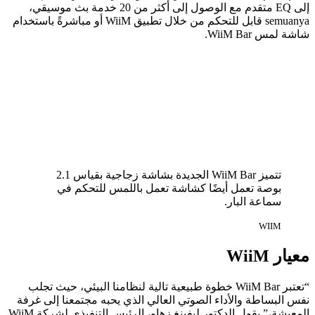
إلى EQ متقدم مع الوصول إلى أكثر من 20 خدمة بث موسيقي،
semuanya قابل للتحكم من خلال تطبيق WiiM أو مباشرةً باستخدام
شاشة لمس WiiM Bar.
تتميز WiiM Bar الجديدة بشاشة زجاجية بقياس 2.1
بوصة تعمل أيضًا كشاشة تعمل باللمس للتحكم في
سماعة البار.
WIIM
معيار WiiM
“تعتبر WiiM Bar خطوة طبيعية تالية لنظامنا البيئي، حيث تجلب
نفس البساطة والأداء الصوتي العالي الذي يحبه مجتمعنا إلى غرفة
المعيشة،” يقول الدكتور ليفينغ زهاو، الرئيس التنفيذي لشركة WiiM.