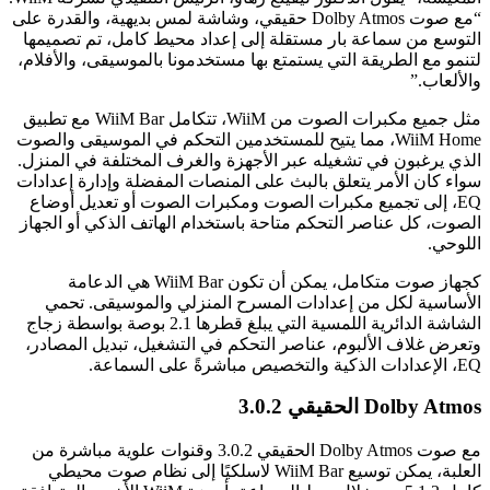
“مع صوت Dolby Atmos حقيقي، وشاشة لمس بديهية، والقدرة على
التوسع من سماعة بار مستقلة إلى إعداد محيط كامل، تم تصميمها
لتنمو مع الطريقة التي يستمتع بها مستخدمونا بالموسيقى، والأفلام،
والألعاب.”
مثل جميع مكبرات الصوت من WiiM، تتكامل WiiM Bar مع تطبيق
WiiM Home، مما يتيح للمستخدمين التحكم في الموسيقى والصوت
الذي يرغبون في تشغيله عبر الأجهزة والغرف المختلفة في المنزل.
سواء كان الأمر يتعلق بالبث على المنصات المفضلة وإدارة إعدادات
EQ، إلى تجميع مكبرات الصوت ومكبرات الصوت أو تعديل أوضاع
الصوت، كل عناصر التحكم متاحة باستخدام الهاتف الذكي أو الجهاز
اللوحي.
كجهاز صوت متكامل، يمكن أن تكون WiiM Bar هي الدعامة
الأساسية لكل من إعدادات المسرح المنزلي والموسيقى. تحمي
الشاشة الدائرية اللمسية التي يبلغ قطرها 2.1 بوصة بواسطة زجاج
وتعرض غلاف الألبوم، عناصر التحكم في التشغيل، تبديل المصادر،
EQ، الإعدادات الذكية والتخصيص مباشرةً على السماعة.
Dolby Atmos الحقيقي 3.0.2
مع صوت Dolby Atmos الحقيقي 3.0.2 وقنوات علوية مباشرة من
العلبة، يمكن توسيع WiiM Bar لاسلكيًا إلى نظام صوت محيطي