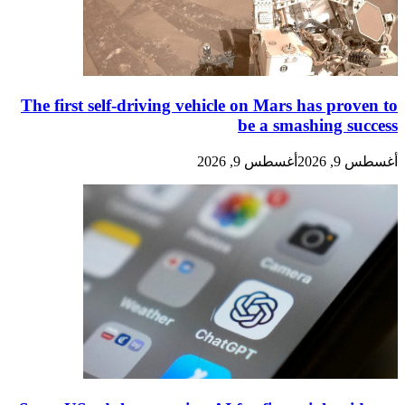
The first self-driving vehicle on Mars has proven to
be a smashing success
أغسطس 9, 2026
أغسطس 9, 2026