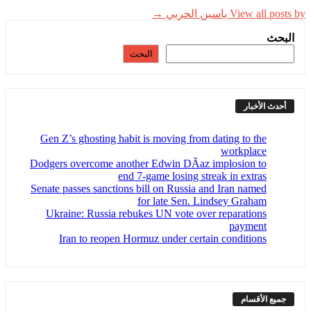
View all posts by ياسين الحربي →
البحث
البحث
أحدث الأخبار
Gen Z’s ghosting habit is moving from dating to the
workplace
Dodgers overcome another Edwin DÃ­az implosion to
end 7-game losing streak in extras
Senate passes sanctions bill on Russia and Iran named
for late Sen. Lindsey Graham
Ukraine: Russia rebukes UN vote over reparations
payment
Iran to reopen Hormuz under certain conditions
جميع الأقسام