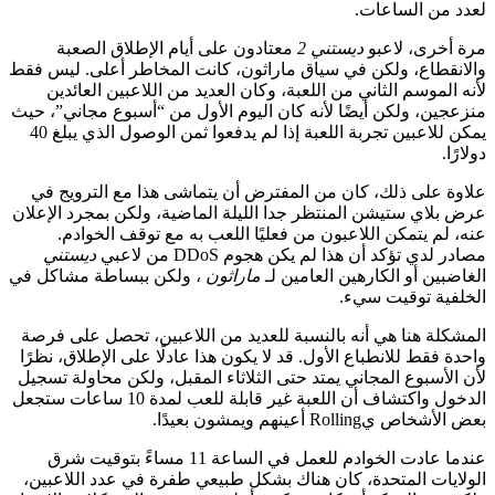
لعدد من الساعات.
مرة أخرى، لاعبو
ديستني 2
معتادون على أيام الإطلاق الصعبة
والانقطاع، ولكن في سياق ماراثون، كانت المخاطر أعلى. ليس فقط
لأنه الموسم الثاني من اللعبة، وكان العديد من اللاعبين العائدين
منزعجين، ولكن أيضًا لأنه كان اليوم الأول من “أسبوع مجاني”، حيث
يمكن للاعبين تجربة اللعبة إذا لم يدفعوا ثمن الوصول الذي يبلغ 40
دولارًا.
علاوة على ذلك، كان من المفترض أن يتماشى هذا مع الترويج في
عرض بلاي ستيشن المنتظر جدا الليلة الماضية، ولكن بمجرد الإعلان
عنه، لم يتمكن اللاعبون من فعليًا اللعب به مع توقف الخوادم.
مصادر لدي تؤكد أن هذا لم يكن هجوم DDoS من لاعبي
ديستني
الغاضبين أو الكارهين العامين لـ
ماراثون
، ولكن ببساطة مشاكل في
الخلفية توقيت سيء.
المشكلة هنا هي أنه بالنسبة للعديد من اللاعبين، تحصل على فرصة
واحدة فقط للانطباع الأول. قد لا يكون هذا عادلًا على الإطلاق، نظرًا
لأن الأسبوع المجاني يمتد حتى الثلاثاء المقبل، ولكن محاولة تسجيل
الدخول واكتشاف أن اللعبة غير قابلة للعب لمدة 10 ساعات ستجعل
بعض الأشخاص يRolling أعينهم ويمشون بعيدًا.
عندما عادت الخوادم للعمل في الساعة 11 مساءً بتوقيت شرق
الولايات المتحدة، كان هناك بشكل طبيعي طفرة في عدد اللاعبين،