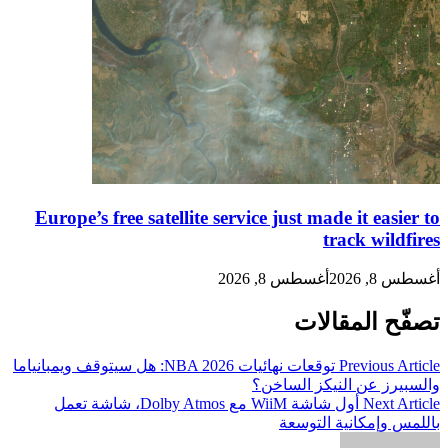
Europe’s free satellite service just made it easier to
track wildfires
أغسطس 8, 2026
أغسطس 8, 2026
تصفّح المقالات
Previous Article
توقعات نهائيات NBA 2026: هل سيتوقف ويمبانياما
والسبيرز عن النيكز الساخن؟
Next Article
أول شاشة WiiM مع Dolby Atmos، شاشة تعمل
باللمس وإمكانية التوسعة