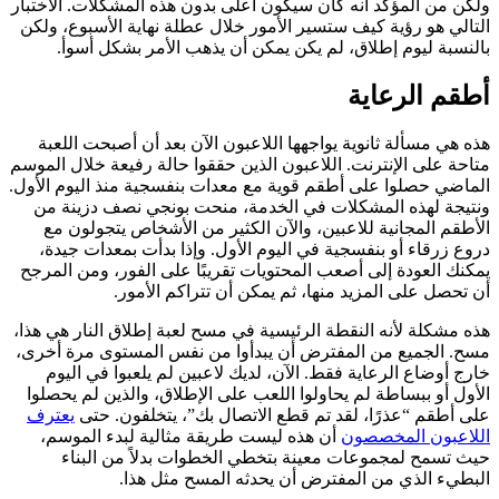
ولكن من المؤكد أنه كان سيكون أعلى بدون هذه المشكلات. الاختبار
التالي هو رؤية كيف ستسير الأمور خلال عطلة نهاية الأسبوع، ولكن
بالنسبة ليوم إطلاق، لم يكن يمكن أن يذهب الأمر بشكل أسوأ.
أطقم الرعاية
هذه هي مسألة ثانوية يواجهها اللاعبون الآن بعد أن أصبحت اللعبة
متاحة على الإنترنت. اللاعبون الذين حققوا حالة رفيعة خلال الموسم
الماضي حصلوا على أطقم قوية مع معدات بنفسجية منذ اليوم الأول.
ونتيجة لهذه المشكلات في الخدمة، منحت بونجي نصف دزينة من
الأطقم المجانية للاعبين، والآن الكثير من الأشخاص يتجولون مع
دروع زرقاء أو بنفسجية في اليوم الأول. وإذا بدأت بمعدات جيدة،
يمكنك العودة إلى أصعب المحتويات تقريبًا على الفور، ومن المرجح
أن تحصل على المزيد منها، ثم يمكن أن تتراكم الأمور.
هذه مشكلة لأنه النقطة الرئيسية في مسح لعبة إطلاق النار هي هذا،
مسح. الجميع من المفترض أن يبدأوا من نفس المستوى مرة أخرى،
خارج أوضاع الرعاية فقط. الآن، لديك لاعبين لم يلعبوا في اليوم
الأول أو ببساطة لم يحاولوا اللعب على الإطلاق، والذين لم يحصلوا
على أطقم “عذرًا، لقد تم قطع الاتصال بك”، يتخلفون. حتى
يعترف
اللاعبون المخصصون
أن هذه ليست طريقة مثالية لبدء الموسم،
حيث تسمح لمجموعات معينة بتخطي الخطوات بدلاً من البناء
البطيء الذي من المفترض أن يحدثه المسح مثل هذا.