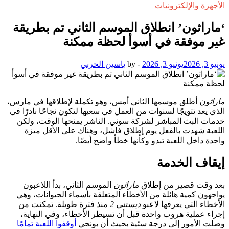
الأجهزة والإلكترونيات
‘ماراثون’ انطلاق الموسم الثاني تم بطريقة
غير موفقة في أسوأ لحظة ممكنة
يونيو 3, 2026
يونيو 3, 2026
-
by
ياسين الحربي
ماراثون
أطلق موسمها الثاني أمس، وهو تكملة لإطلاقها في مارس،
الذي يعد تتويجًا لسنوات من العمل في سعيها لتكون نجاحًا نادرًا في
خدمات البث المباشر لشركة سوني. الناشر يمنحها الوقت، ولكن
اللعبة شهدت بالفعل يوم إطلاق فاشل، وهناك على الأقل ميزة
واحدة داخل اللعبة تبدو وكأنها خطأ واضح أيضًا.
إيقاف الخدمة
بعد وقت قصير من إطلاق
ماراثون
الموسم الثاني، بدأ اللاعبون
يواجهون كمية هائلة من الأخطاء المتعلقة بأسماء الحيوانات، وهي
الأخطاء التي يعرفها لاعبو
ديستني 2
منذ فترة طويلة. تمكنت من
إجراء عملية هروب واحدة قبل أن تسيطر الأخطاء، وفي النهاية،
وصلت الأمور إلى درجة سئية بحيث أن بونجي
أوقفوا اللعبة تمامًا