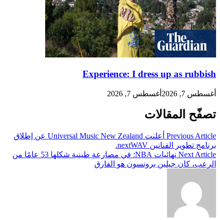
Experience: I dress up as rubbish
أغسطس 7, 2026
أغسطس 7, 2026
تصفّح المقالات
Previous Article
أعلنت Universal Music New Zealand عن إطلاق
برنامج تطوير الفنانين nextWAV.
Next Article
نهائيات NBA: في مصارعة طينية شكلها 53 عامًا من
الرعب، كان جيلين برونسون هو الفارق