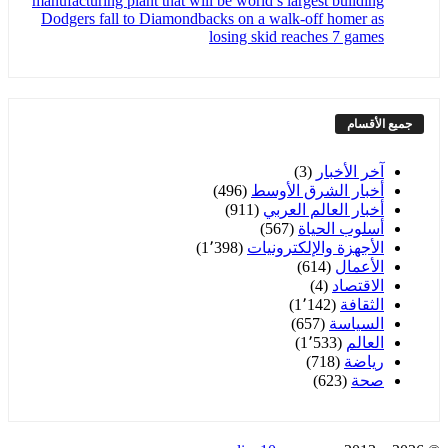
manufacturing plant that will be world’s largest building
Dodgers fall to Diamondbacks on a walk-off homer as
losing skid reaches 7 games
جميع الأقسام
آخر الأخبار
(3)
أخبار الشرق الأوسط
(496)
أخبار العالم العربي
(911)
أسلوب الحياة
(567)
الأجهزة والإلكترونيات
(1٬398)
الأعمال
(614)
الاقتصاد
(4)
الثقافة
(1٬142)
السياسة
(657)
العالم
(1٬533)
رياضة
(718)
صحة
(623)