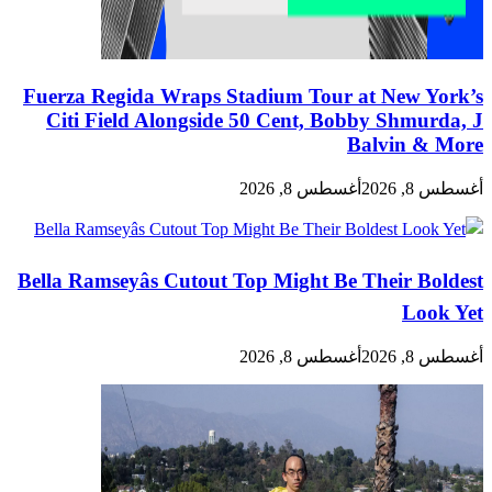
Fuerza Regida Wraps Stadium Tour at New York’s
Citi Field Alongside 50 Cent, Bobby Shmurda, J
Balvin & More
أغسطس 8, 2026
أغسطس 8, 2026
Bella Ramseyâs Cutout Top Might Be Their Boldest
Look Yet
أغسطس 8, 2026
أغسطس 8, 2026