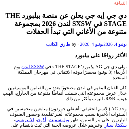
الثقافة
دي جي إيه جي يعلن عن منصة بيلبورد THE
STAGE في SXSW لندن 2026 بمجموعة
متنوعة من الأغاني التي تبدأ الحفلات
يونيو 4, 2026
يونيو 4, 2026
-
by
طارق الكاتب
الأكثر رواجًا على بيلبورد
تولى دي جي AG
بيلبورد
’s THE STAGE في
SXSW لندن
يوم
الأربعاء (3 يونيو) محضرًا ذوقه الانتقائي في مهرجان المملكة
المتحدة.
كان الفنان المقيم في لندن مصحوبًا بعدد من الفنانين الموسيقيين
خلال عرض مجموعته التي شملت أنماطًا متنوعة من الجاراج، الهيب
هوب، R&B، البوب وأكثر من ذلك.
وجد AG (الاسم الحقيقي: أشفلي جوردون) متابعين متحمسين في
السنوات الأخيرة بسبب مجموعاته الغير تقليدية وحضور الضيوف
البارزين. على مر السنين، ظهر
ويل سميث
،
أكون
،
AJ تريسي
،
سكبتا
،
سيارا
وغيرهم خلال عروضه الحية التي تُبث بانتظام على