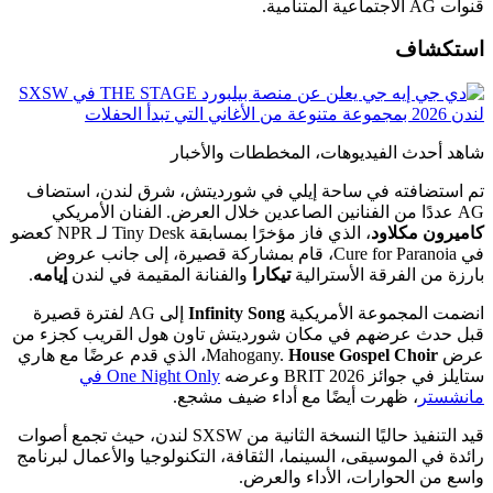
قنوات AG الاجتماعية المتنامية.
استكشاف
شاهد أحدث الفيديوهات، المخططات والأخبار
تم استضافته في ساحة إيلي في شورديتش، شرق لندن، استضاف
AG عددًا من الفنانين الصاعدين خلال العرض. الفنان الأمريكي
كاميرون مكلاود
، الذي فاز مؤخرًا بمسابقة Tiny Desk لـ NPR كعضو
في Cure for Paranoia، قام بمشاركة قصيرة، إلى جانب عروض
بارزة من الفرقة الأسترالية
تيكارا
والفنانة المقيمة في لندن
إيامه
.
انضمت المجموعة الأمريكية
Infinity Song
إلى AG لفترة قصيرة
قبل حدث عرضهم في مكان شورديتش تاون هول القريب كجزء من
عرض Mahogany.
House Gospel Choir
، الذي قدم عرضًا مع هاري
ستايلز في جوائز BRIT 2026 وعرضه
One Night Only في
مانشستر
، ظهرت أيضًا مع أداء ضيف مشجع.
قيد التنفيذ حاليًا النسخة الثانية من SXSW لندن، حيث تجمع أصوات
رائدة في الموسيقى، السينما، الثقافة، التكنولوجيا والأعمال لبرنامج
واسع من الحوارات، الأداء والعرض.