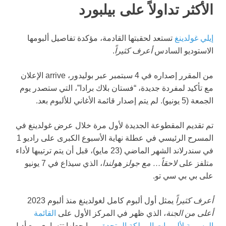
الأكثر تداولاً على بيلبورد
إيلي غولدينغ
تستعد لحقبتها القادمة، مؤكدة تفاصيل ألبومها
الاستوديو السادس
أعرف كثيراً
.
من المقرر إصداره في 4 سبتمبر عبر بوليدور، arrive الإعلان
مع تأكيد لمفردة جديدة، “فستان بلاك برادا”، التي ستصدر يوم
الجمعة (5 يونيو). لم يتم إصدار قائمة الأغاني للألبوم بعد.
تم تقديم المقطوعة الجديدة لأول مرة خلال عرض غولدينغ في
المسرح الرئيسي في عطلة نهاية الأسبوع الكبرى على راديو 1
في سندرلاند الشهر الماضي (23 مايو)، قبل أن يتم ترتيبها لأداء
متلفز على
لاحقاً… مع جولز هولندا
، الذي سيذاع في 7 يونيو
على بي بي سي تو.
أعرف كثيراً
يمثل أول ألبوم كامل لغولدينغ منذ ألبوم 2023
أعلى من الجنة
، الذي ظهر في المركز الأول على
القائمة
الرسمية لألبومات المملكة المتحدة
، مما جعلها تتساوى مع أديل