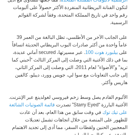
لتكون الفنانة البريطانية المنفردة الأكثر حصولاً على ألبومات
رقم واحد في تاريخ المملكة المتحدة، وفقاً لشركة القوائم
الرسمية.
على الجانب الآخر من الأطلسي، تظل البالغة من العمر 39
عاماً واحدة من أكثر صادرات البوب البريطاني الحديثة اتساقاً
على
بيلبورد هوت 100
. عبر مسيرتها، secured أماني عديدة،
بما في ذلك الأغنية التي وصلت إلى المركز الثالث “أحبني كما
تريد” و”الأضواء” لعام 2011، التي وصلت إلى المركز الثاني،
إلى جانب التعاونات مع سوا لي، جويس وورد، ديبلو، كالفين
هاريس وأكثر.
الألبوم القادم يصل وسط زخم فيروسي لغولدينغ عبر الإنترنت.
الأغنية البارزة “Starry Eyed” تصدرت
قائمة الصوتيات الشائعة
على تيك توك
في وقت سابق من هذا العام، بعد أن عادت
للظهور على المنصة من خلال اتجاهات تشمل تعديلات
المعجبين الحنين ولقطات السفر، مما أدى إلى تجديد الاهتمام
بالتدفق عبر كتالوجها السابق.