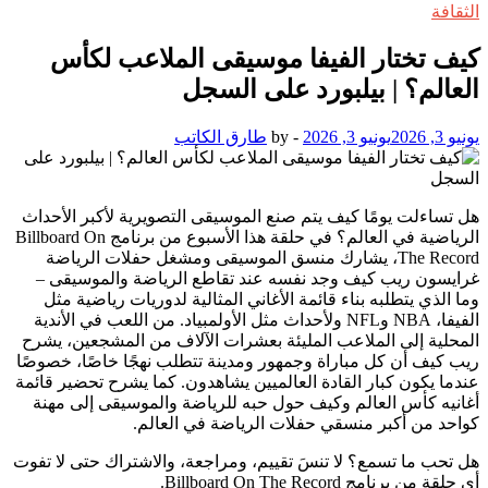
الثقافة
كيف تختار الفيفا موسيقى الملاعب لكأس
العالم؟ | بيلبورد على السجل
يونيو 3, 2026
يونيو 3, 2026
-
by
طارق الكاتب
هل تساءلت يومًا كيف يتم صنع الموسيقى التصويرية لأكبر الأحداث
الرياضية في العالم؟ في حلقة هذا الأسبوع من برنامج Billboard On
The Record، يشارك منسق الموسيقى ومشغل حفلات الرياضة
غرايسون ريب كيف وجد نفسه عند تقاطع الرياضة والموسيقى –
وما الذي يتطلبه بناء قائمة الأغاني المثالية لدوريات رياضية مثل
الفيفا، NBA وNFL ولأحداث مثل الأولمبياد. من اللعب في الأندية
المحلية إلى الملاعب المليئة بعشرات الآلاف من المشجعين، يشرح
ريب كيف أن كل مباراة وجمهور ومدينة تتطلب نهجًا خاصًا، خصوصًا
عندما يكون كبار القادة العالميين يشاهدون. كما يشرح تحضير قائمة
أغانيه كأس العالم وكيف حول حبه للرياضة والموسيقى إلى مهنة
كواحد من أكبر منسقي حفلات الرياضة في العالم.
هل تحب ما تسمع؟ لا تنسَ تقييم، ومراجعة، والاشتراك حتى لا تفوت
أي حلقة من برنامج Billboard On The Record.