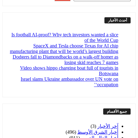
أحدث الأخبار
Is football AI-proof? Why tech investors wanted a slice
of the World Cup
SpaceX and Tesla choose Texas for AI chip
manufacturing plant that will be world’s largest building
Dodgers fall to Diamondbacks on a walk-off homer as
losing skid reaches 7 games
Video shows hippo charging boat full of tourists in
Botswana
Israel slams Ukraine ambassador over UN vote on
‘occupation’
جميع الأقسام
آخر الأخبار
(3)
أخبار الشرق الأوسط
(496)
أخبار العالم العربي
(911)