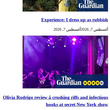
Experience: I dress up as rubbish
أغسطس 7, 2026
أغسطس 7, 2026
Olivia Rodrigo review â crushing riffs and infectious
hooks at secret New York show