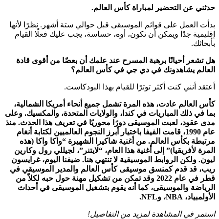
حدثني عن التحضير لمباراة كأس العالم.
بدأت العمل على قوائم الموسيقى قبل حوالي ستة أشهر. نظرًا لأنها
إقليمية جدًا ويمكن أن تكون، أوه، حساسة، يجب عليك فعلًا القيام
بأبحاثك.
هل تشعر أحيانًا برهبة المسرح عند علمك أن بعضًا من أقوى قادة
العالم يشاهدونك في دي جي في كأس العالم؟
أعتقد أنني كنت أكثر توترًا للقيام بهذا البودكاست.
كأس العالم عادت، هذه المرة تشمل جميع أنحاء أمريكا الشمالية،
بما في ذلك المباريات في كندا، والولايات المتحدة، والمكسيك. وعلى
مدى عقود، لعبت الموسيقى دورًا محوريًا في تعريف هذا الحدث. منذ
عام 1990، قامت الفيفا باختيار أبرز النجوم العالميين لكتابة أنغام
مرتبطة بكأس العالم. من أغنية شاكيرا الشهيرة “واكا واكا (هذه
المرة لأفريقيا)” إلى أغنية هذا العام، “لايتنر”، لجيللي رول وكارين
ليون. ولكن الروابط الموسيقية لا تنتهي هنا. ضيفنا اليوم، غرايسون
ريب، قد قدم كمنسق موسيقى كأس العالم والمدير الموسيقي في
قطر في عام 2022 وقد تمكن من تشكيل مهنة حول حبه لكلاً من
الرياضة والموسيقى، كما أنه يقوم بتشغيل الموسيقى في أحداث
الأولمبياد، NBA، وNFL.
استمر في المشاهدة لمزيد من التفاصيل!