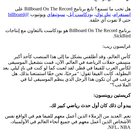
هل تحب ما تسمع؟ تابع برنامج Billboard On The Record على
إنستغرام
،
تيك توك
،
بودكاست آبل
،
سبوتيفاي
ويوتيوب
@billboard
حتى لا تفوت أي حلقة.
برنامج Billboard On The Record هو بودكاست بالتعاون مع إنتاجات
SickBird.
غرايسون ريب:
كأس العالم، وقد أطلقني بشكل ما إلى هذا المنصب كأحد أكبر
منسقي حفلات الرياضة في العالم. الآن، قمت بتشغيل الموسيقى
لكأس العرب للفيفا في قطر. لقد لعبت كما لو كنت في نادٍ ليلي. بعد
البطولة، كانت الفيفا تقول: “مرحبًا، نحن حقًا استمتعنا بذلك. هل
ترغب في أن تكون هذا الرجل الذي ينظم الموسيقى لنا في
الملاعب؟”
كريستين روبنسون:
يبدو أن ذلك كان أول حدث رياضي كبير لك.
نعم. العديد من الزملاء الذين أعمل معهم للفيفا هم في الواقع نفس
الأشخاص الذين أعمل معهم في جميع أنحاء العالم في الأولمبياد،
NFL، NBA.