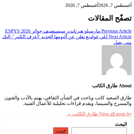
أغسطس 7, 2026
أغسطس 7, 2026
تصفّح المقالات
Previous Article
مارسيلو هيرنانديز سيستضيف جوائز ESPYS 2026
Next Article
إيلي غولدنغ تعلن عن ألبومها الجديد ‘أعرف الكثير’: إليك
متى يصل
About طارق الكاتب
طارق السعيد كاتب وباحث في الشأن الثقافي، يهتم بالأدب والفنون
والمسرح والسينما، ويقدم قراءات تحليلية للأعمال الفنية.
View all posts by طارق الكاتب →
البحث
البحث