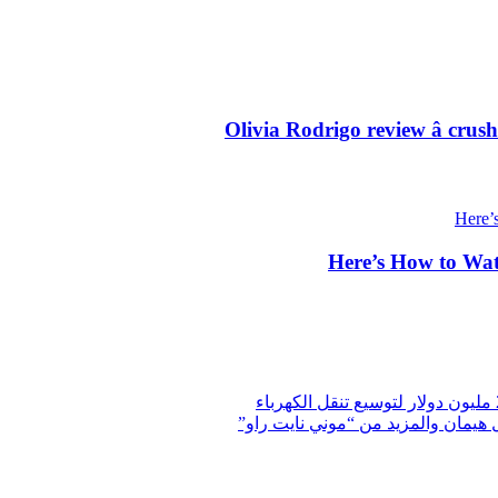
Olivia Rodrigo review â crus
Here’s How to Wa
 هيمان والمزيد من “موني نايت راو”