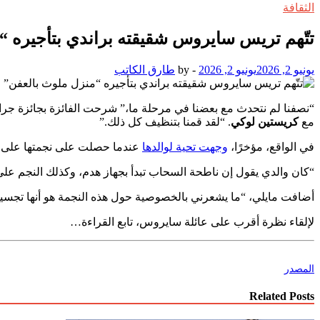
الثقافة
تتّهم تريس سايروس شقيقته براندي بتأجيره “
يونيو 2, 2026
يونيو 2, 2026
-
by
طارق الكاتب
“نصفنا لم نتحدث مع بعضنا في مرحلة ما،” شرحت الفائزة بجائزة جرام
مع
كريستين لوكي
. “لقد قمنا بتنظيف كل ذلك.”
في الواقع، مؤخرًا،
وجهت تحية لوالدها
عندما حصلت على نجمتها على 
“كان والدي يقول إن ناطحة السحاب تبدأ بجهاز هدم، وكذلك النجم على ممشى المشاهير، بالمناسبة،” مازحت خ
أضافت مايلي، “ما يشعرني بالخصوصية حول هذه النجمة هو أنها تجسيد
لإلقاء نظرة أقرب على عائلة سايروس، تابع القراءة…
المصدر
Related Posts