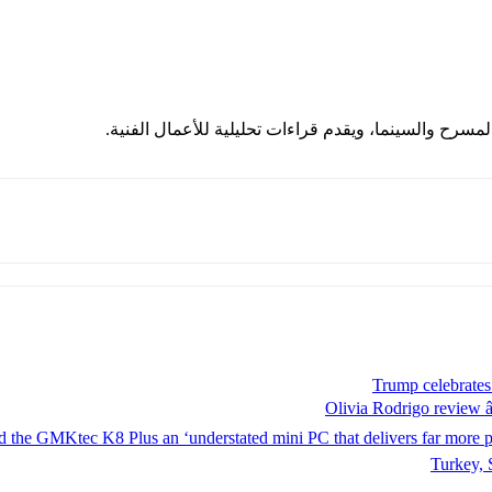
مسرح والسينما، ويقدم قراءات تحليلية للأعمال الفنية.
Trump celebrate
Olivia Rodrigo review â
d the GMKtec K8 Plus an ‘understated mini PC that delivers far more pow
Turkey, 