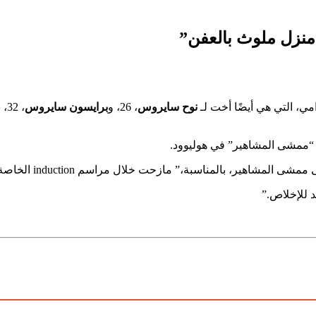
منزل ملوث بالعفن”
ي، التي هي أيضًا أخت لـ
نوح سايروس
، 26، و
برايسون سايروس
، 32، بالإضافة إلى
“ممشى المشاهير” في هوليوود.
لال مراسم induction الخاصة بها في 22 مايو. “وليس عن القوة، ولكن عن التكرار.”
 للإخلاص.”