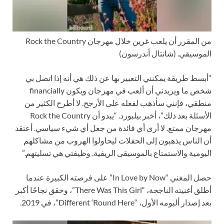
من المقرر أن يلعب غرين خلال مهرجان Rock the Country
الموسيقي.
(شانتال أندرسون)
“أبسط طريقة يمكنني التعبير بها عن ذلك هي أنه إذا اتصل بي
شخص ما ويريدني أن ألعب في مهرجان ويكون financially
منطقي، فإنني سأذهب لفعله على الأرجح. لا أطرح الكثير من
الأسئلة بعد ذلك”، أخبر بيلبورد. “يبدو أن Rock the Country
مهرجان ممتع. لا أرى أي فائدة من جعل أي شيء سياسي. أعتقد
أن الناس يذهبون إلى الحفلات ليحاولوا الهروب من مشاكلهم
اليومية والاستمتاع بالموسيقى الريفية. وظيفتي هي تسليتهم.”
حصل المغني “In Love by Now” على فرصته الكبيرة عندما
أطلق أغنيته الناجحة، “There Was This Girl”، وحقق نجاحًا أكبر
بعد إصدار ألبومه الأول، “Different ‘Round Here”، في 2019.