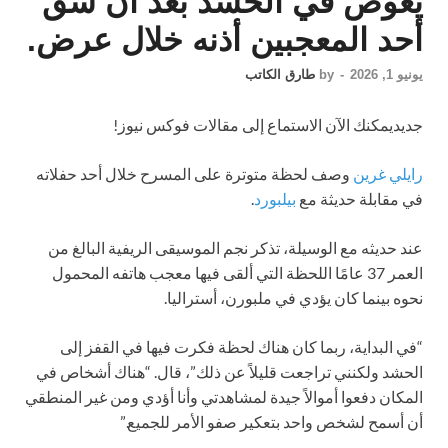
يغوص في الحشد بعد أن شق
أحد المعجبين أذنه خلال عرض.
يونيو 1, 2026
-
by
طارق الكاتب
جديد
يمكنك الآن الاستماع إلى مقالات فوكس نيوز!
رايلي غرين
وصف لحظة متوترة على المسرح خلال أحد حفلاته
في مقابلة حديثة مع
بيلبورد
.
عند حديثه مع الوسيلة، تذكر نجم الموسيقى الريفية البالغ من
العمر 37 عامًا اللحظة التي ألقى فيها معجب هاتفه المحمول
نحوه بينما كان يؤدي في ملبورن، أستراليا.
“في البداية، ربما كان هناك لحظة فكرت فيها في القفز إلى
الحشد ولكنني تراجعت قليلاً عن ذلك”، قال. “هناك أشخاص في
المكان دفعوا أموالاً جيدة لمشاهدتي وأنا أؤدي ومن غير المنطقي
أن أسمح لشخص واحد بتعكير صفو الأمر للجميع.”