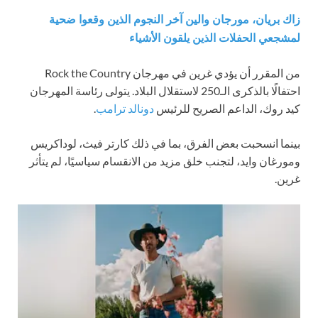
زاك بريان، مورجان والين آخر النجوم الذين وقعوا ضحية
لمشجعي الحفلات الذين يلقون الأشياء
من المقرر أن يؤدي غرين في مهرجان Rock the Country
احتفالًا بالذكرى الـ250 لاستقلال البلاد. يتولى رئاسة المهرجان
كيد روك، الداعم الصريح للرئيس
دونالد ترامب
.
بينما انسحبت بعض الفرق، بما في ذلك كارتر فيث، لوداكريس
ومورغان وايد، لتجنب خلق مزيد من الانقسام سياسيًا، لم يتأثر
غرين.