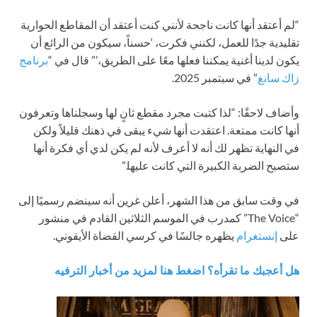
“لم أعتقد أنها كانت ناجحة لأنني كنت أعتقد أن المقاطع الحوارية
تقليدية جدًا للعمل، لكنني فكرت، ‘حسناً، سيكون من الرائع أن
يكون لدينا أغنية يمكننا فعلها معًا على الطريق،’” قال في “
برنامج
زاك سانغ
” في سبتمبر 2025.
وأضاف لاحقًا: “لذا كتبت مجرد مقطع ثانٍ لها وسجلناها وتعرفون
أنها كانت ممتعة. اعتقدت أنها شيء يبقى في ذهنك قليلاً ولكن
في النهاية تظهر لك أنه لا أعرف لأنه لم يكن لدي أي فكرة أنها
ستصبح الضربة الكبيرة التي كانت عليها.”
في وقت سابق من هذا الشهر، أعلن غرين أنه سينضم رسميًا إلى
“The Voice” كمدرب في الموسم الثلاثين القادم في منشور
على
إنستغرام
يظهره جالسًا في كرسي القضاة الأيقوني.
هل أعجبك ما تقرأه؟ اضغط هنا لمزيد من أخبار الترفيه