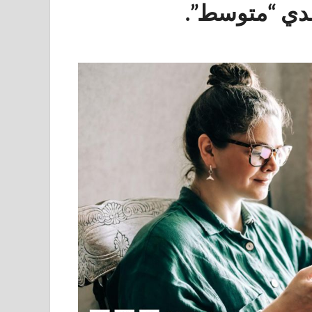
دي “متوسط”.