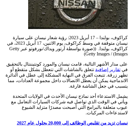
كراكوف، بولندا – 17 أبريل 2023: رؤية شعار نيسان على سيارة
نيسان متوقفة في وسط كراكوف، يوم الاثنين، 17 أبريل 2023، في
كراكوف، بولندا.
((صورة بواسطة آرتور ويداك/نورفوتو عبر Getty
Images) / Getty Images)
على مدار الأشهر التالية، قامت نيسان والمورد كونتيننتال بالتحقيق
في
تقارير إضافية
تتعلق بالشاشات التي تتعطل بشكل متقطع أو
تظهر زرقة. تتبعت الفرق في النهاية المشكلة إلى عطل في الدائرة
الاندماجية يمكن أن يعطل الاتصالات داخل مجموعة العدادات، مما
يتسبب في جعل الشاشة فارغة.
يشمل الاستدعاء أحد نماذج نيسان الأحدث في الولايات المتحدة
ويأتي في الوقت الذي تواصل فيه شركات السيارات التعامل مع
عيوب متعلقة بالبرامج التي أصبحت مصدرًا متزايد الشيوع
لاستدعاءات المركبات.
نيسان تزيد من تقليص الوظائف إلى 20,000 بحلول عام 2027