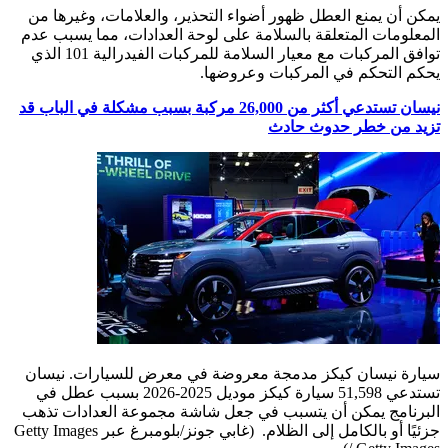
يمكن أن يمنع العطل ظهور أضواء التحذير، والعلامات، وغيرها من
المعلومات المتعلقة بالسلامة على لوحة العدادات، مما يسبب عدم
توافق المركبات مع معيار السلامة للمركبات الفيدرالية 101 الذي
يحكم التحكم في المركبات وعروضها.
نيسان تستدعي أكثر من 26,000 مركبة بسبب مشكلة في الباب قد
تزيد من خطر حدوث حادث
سيارة نيسان كيكز مدمجة معروضة في معرض للسيارات. نيسان
تستدعي 51,598 سيارة كيكز موديل 2025-2026 بسبب عطل في
البرنامج يمكن أن يتسبب في جعل شاشة مجموعة العدادات تذهب
جزئيًا أو بالكامل إلى الظلام.
(غابي جونز/بلومبرغ عبر Getty Images