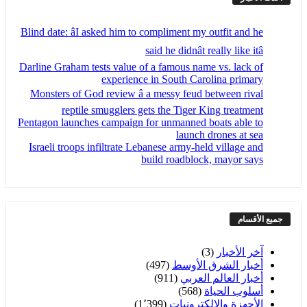
Blind date: âI asked him to compliment my outfit and he
said he didnât really like itâ
Darline Graham tests value of a famous name vs. lack of
experience in South Carolina primary
Monsters of God review â a messy feud between rival
reptile smugglers gets the Tiger King treatment
Pentagon launches campaign for unmanned boats able to
launch drones at sea
Israeli troops infiltrate Lebanese army-held village and
build roadblock, mayor says
جميع الأقسام
آخر الأخبار
(3)
أخبار الشرق الأوسط
(497)
أخبار العالم العربي
(911)
أسلوب الحياة
(568)
الأجهزة والإلكترونيات
(1٬399)