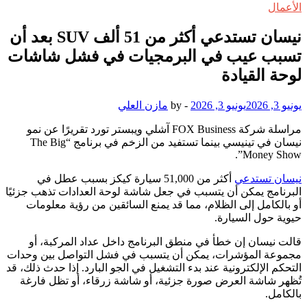
الأعمال
نيسان تستدعي أكثر من 51 ألف SUV بعد أن
تسبب عيب في البرمجيات في فشل شاشات
لوحة القيادة
يونيو 3, 2026
يونيو 3, 2026
-
by
مازن العلي
مراسلة شركة FOX Business آشلي ويبستر تورد تقريرًا عن نمو
نيسان في تينيسي بينما تستفيد من الزخم في برنامج “The Big
Money Show”.
نيسان تستدعي
أكثر من 51,000 سيارة كيكز بسبب عطل في
البرنامج يمكن أن يتسبب في جعل شاشة لوحة العدادات تذهب جزئيًا
أو بالكامل إلى الظلام، مما قد يمنع السائقين من رؤية معلومات
حيوية حول السيارة.
قالت نيسان إن خطأ في منطق البرنامج داخل عداد المركبة، أو
مجموعة المؤشرات، يمكن أن يتسبب في فشل التواصل بين وحدات
التحكم الإلكترونية عند بدء التشغيل في الجو البارد. إذا حدث ذلك، قد
تُظهر شاشة العرض صورة جزئية، أو شاشة زرقاء، أو تظل فارغة
بالكامل.