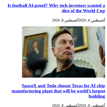
Is football AI-proof? Why tech investors wanted a
slice of the World Cup
أغسطس 8, 2026
أغسطس 8, 2026
SpaceX and Tesla choose Texas for AI chip
manufacturing plant that will be world’s largest
building
أغسطس 8, 2026
أغسطس 8, 2026