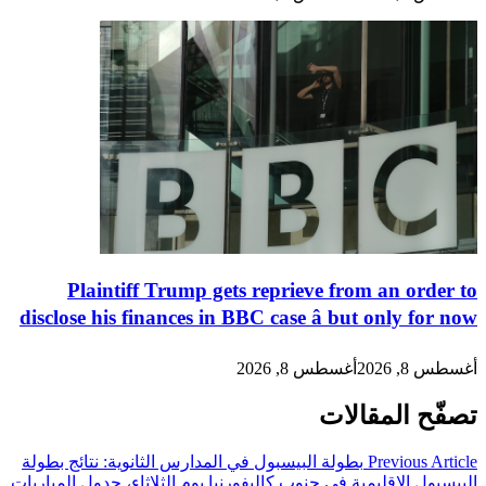
Plaintiff Trump gets reprieve from an order to
disclose his finances in BBC case â but only for now
أغسطس 8, 2026
أغسطس 8, 2026
تصفّح المقالات
Previous Article
بطولة البيسبول في المدارس الثانوية: نتائج بطولة
البيسبول الإقليمية في جنوب كاليفورنيا يوم الثلاثاء، جدول المباريات