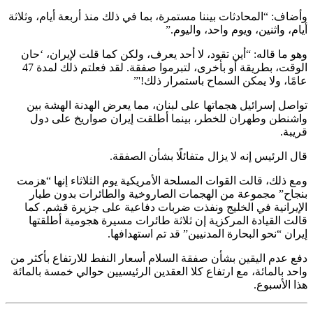
وأضاف: “المحادثات بيننا مستمرة، بما في ذلك منذ أربعة أيام، وثلاثة
أيام، واثنين، ويوم واحد، واليوم.”
وهو ما قاله: “أين تقود، لا أحد يعرف، ولكن كما قلت لإيران، ‘حان
الوقت، بطريقة أو بأخرى، لتبرموا صفقة. لقد فعلتم ذلك لمدة 47
عامًا، ولا يمكن السماح باستمرار ذلك!'”
تواصل إسرائيل هجماتها على لبنان، مما يعرض الهدنة الهشة بين
واشنطن وطهران للخطر، بينما أطلقت إيران صواريخ على دول
قريبة.
قال الرئيس إنه لا يزال متفائلًا بشأن الصفقة.
ومع ذلك، قالت القوات المسلحة الأمريكية يوم الثلاثاء إنها “هزمت
بنجاح” مجموعة من الهجمات الصاروخية والطائرات بدون طيار
الإيرانية في الخليج ونفذت ضربات دفاعية على جزيرة قشم. كما
قالت القيادة المركزية إن ثلاثة طائرات مسيرة هجومية أطلقتها
إيران “نحو البحارة المدنيين” قد تم استهدافها.
دفع عدم اليقين بشأن صفقة السلام أسعار النفط للارتفاع بأكثر من
واحد بالمائة، مع ارتفاع كلا العقدين الرئيسيين حوالي خمسة بالمائة
هذا الأسبوع.