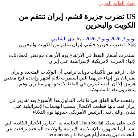
أخبار العالم العربي
US تضرب جزيرة قشم، إيران تنتقم من
الكويت والبحرين
يونيو 3, 2026
يونيو 3, 2026
-
by
ندى الشامي
استمرت أسعار النفط في الارتفاع يوم الأربعاء مع تعثر المحادثات
لإنهاء الحرب الأمريكية الإسرائيلية على إيران.
على الرغم من تأكيدات دونالد ترامب أن الولايات المتحدة وإيران
تقتربان من إنهاء حربهما التي استمرت ثلاثة أشهر وإعادة فتح مضيق
هرمز، إلا أن المستثمرين في النفط لا يبدو أنهم متأثرين وهم
ينتظرون تقدمًا ملموسًا.
ارتفعت حالة القلق في قاعات التداول هذا الأسبوع بعد تقارير في
إيران تفيد بأنها قطعت الاتصال بسبب الهجمات الإسرائيلية على
لبنان، والتي نفى الرئيس الأمريكي حدوثها يوم الثلاثاء.
كتب على شبكة Truth Social الخاصة به: “تقارير الأخبار الكاذبة التي
تفيد بأن الجمهورية الإسلامية الإيرانية والولايات المتحدة توقفت عن
التحدث قبل بضعة أيام هي false و erroneous.”