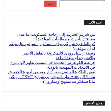
البحث
أحدث الأخبار
من شريك الشريك إلى زجاجة البسكويت: ما مدى
معرفتك بأحدث مصطلحات المواعدة؟
كن القاضي: شريكي يواجه السائقين السيئين. هل ينبغي
له أن يتوقف؟
وصفة راشيل رودى لالـمكرونة بالفلفل الأحمر
والأنشوجة أو جبنة الماعز
خريطة الكونغرس الجديدة في تينيسي تظهر لأول مرة
في الانتخابات التمهيدية بالولاية
نقص الذاكرة العالمي يجبر كبار مصنعي أجهزة الكمبيوتر
مثل HP و Asus على التوجه إلى شرائح CXMT – ولكن
ماذا سيفكر سامسونج وميكرون؟
جميع الأقسام