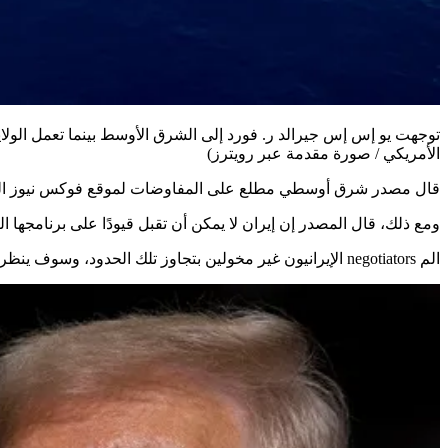
توجهت يو إس إس جيرالد ر. فورد إلى الشرق الأوسط بينما تعمل الول
الأمريكي / صورة مقدمة عبر رويترز)
قال مصدر شرق أوسطي مطلع على المفاوضات لموقع فوكس نيوز الرقم
ومع ذلك، قال المصدر إن إيران لا يمكن أن تقبل قيودًا على برنامجه
الم negotiators الإيرانيون غير مخولين بتجاوز تلك الحدود، وسوف ينظر إلى التنازل بشأن الصواريخ داخليًا كأنه خسارة حرب.