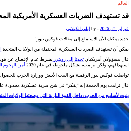
العالم
قد تستهدف الضربات العسكرية الأمريكية المحتم
فبراير 21, 2026
-
by
ليلى الكيلاني
جديد
يمكنك الآن الاستماع إلى مقالات فوكس نيوز!
يمكن أن تستهدف الضربات العسكرية المحتملة من الولايات المتحدة
إ
قال مسؤولان أمريكيان
تحدثا إلى
رويترز
بشرط عدم الإفصاح عن هويتهم
استهدافهم، ولكن ترامب، بشكل ملحوظ، في عام 2020
أمر بالهجوم 
تواصلت فوكس نيوز الرقمية مع البيت الأبيض ووزارة الحرب للحصول 
قال ترامب يوم الجمعة إنه “يفكر” في شن ضربة عسكرية محدودة على 
بنيت لأسابيع من الحرب: داخل القوة النارية التي وضعتها الولايات ال