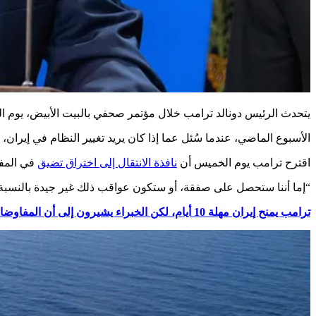
يتحدث الرئيس دونالد ترامب خلال مؤتمر صحفي بالبيت الأبيض، يوم الجمعة، 20 فبراير، 2026، في واشنطن. قال ترامب يوم الجمعة إنه “يفكر” في ضربة عسكرية مح
الأسبوع الماضي، عندما سُئل عما إذا كان يريد تغيير النظام في إيران،
اقترح ترامب يوم الخميس أن
نافذة الانتقال إلى اختراق تضيق
في المفاوضات مع
“إما أننا ستحصل على صفقة، أو ستكون عواقب ذلك غير جيدة بالنسبة 
ترامب يمنح إيران مهلة 10 أيام، لكن الخبراء يشيرون إلى أن المفاوضات قد تشتري الوقت للضربة