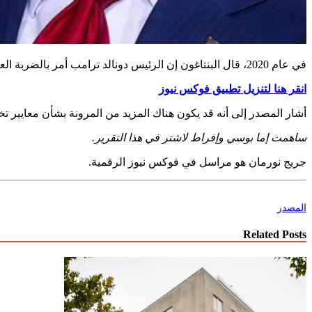
في عام 2020، قال البنتاغون إن الرئيس دونالد ترامب أمر بالضربة العسكرية الأمريكية التي قتلت الجنرال الإيراني قاسم سليماني، على اليسار، في العراق.
انقر هنا لتنزيل تطبيق فوكس نيوز
أشار المصدر إلى أنه قد يكون هناك المزيد من المرونة بشأن معايير تخ
ساهمت إما بوسي وإفراط لاشتر في هذا التقرير.
جريج نورمان هو مراسل في فوكس نيوز الرقمية.
المصدر
Related Posts